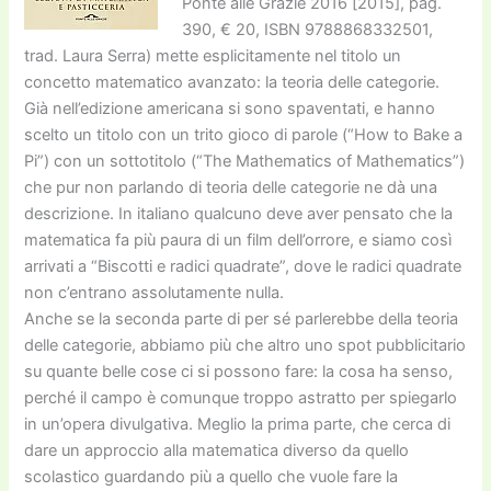
Ponte alle Grazie 2016 [2015], pag.
390, € 20, ISBN 9788868332501,
trad. Laura Serra) mette esplicitamente nel titolo un
concetto matematico avanzato: la teoria delle categorie.
Già nell’edizione americana si sono spaventati, e hanno
scelto un titolo con un trito gioco di parole (“How to Bake a
Pi”) con un sottotitolo (“The Mathematics of Mathematics”)
che pur non parlando di teoria delle categorie ne dà una
descrizione. In italiano qualcuno deve aver pensato che la
matematica fa più paura di un film dell’orrore, e siamo così
arrivati a “Biscotti e radici quadrate”, dove le radici quadrate
non c’entrano assolutamente nulla.
Anche se la seconda parte di per sé parlerebbe della teoria
delle categorie, abbiamo più che altro uno spot pubblicitario
su quante belle cose ci si possono fare: la cosa ha senso,
perché il campo è comunque troppo astratto per spiegarlo
in un’opera divulgativa. Meglio la prima parte, che cerca di
dare un approccio alla matematica diverso da quello
scolastico guardando più a quello che vuole fare la