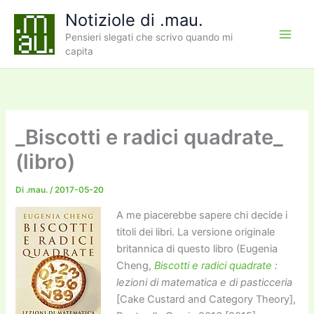
Vai
Notiziole di .mau.
al
Pensieri slegati che scrivo quando mi
contenuto
capita
_Biscotti e radici quadrate_
(libro)
Di
.mau.
/
2017-05-20
A me piacerebbe sapere chi decide i
titoli dei libri. La versione originale
britannica di questo libro (Eugenia
Cheng,
Biscotti e radici quadrate
:
lezioni di matematica e di pasticceria
[Cake Custard and Category Theory],