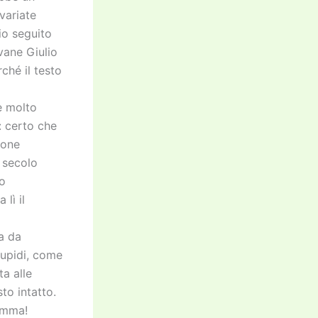
variate
io seguito
ovane Giulio
ché il testo
a
e molto
: certo che
ione
l secolo
io
lì il
ta da
stupidi, come
ta alle
to intatto.
somma!