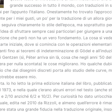
grande successo in tutto il mondo, con traduzioni in s
ui per l’appunto l’italiano. Onestamente ho trovato l’approcc
te per i miei gusti, un po’ per la traduzione di un allora gi
 seguiva chiaramente lo stile dell’epoca, ma soprattutto per
’idea di sfruttare sempre casi particolari per giungere a un
zione che però non ha un vero fondamento. La cosa si ved
arte iniziale, dove si comincia con le operazioni elementari
ti fino ai teoremi di indeterminazione di Gödel e all’induz
di Gentzen (sì, Péter arriva sin là, cosa che negli anni ’50 de
era per nulla scontata) le cose migliorano. Ho qualche dub
io che dai disegnini discreti porta allo studio delle curve, ma 
trebbe essere mio.
ta. Io ho letto la prima edizione italiana del libro, pubblica
nel 1973, e nella quale c’erano alcuni errori nel testo (anche 
 e 2/10 anziché 6/2 e 10/2). Per curiosità ho dato un’occhia
uale, edita nel 2010 da Rizzoli, e almeno quell’errore è rimas
ere stata una grande fiducia nella traduzione originale, in