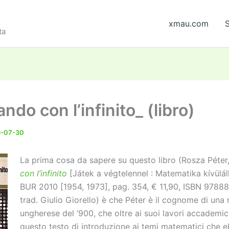
xmau.com
S
ta
ndo con l’infinito_ (libro)
6-07-30
La prima cosa da sapere su questo libro (Rosza Péter
con l’infinito
[Játek a végtelennel : Matematika kívülál
BUR 2010 [1954, 1973], pag. 354, € 11,90, ISBN 9788
trad. Giulio Giorello) è che Péter è il cognome di un
ungherese del ‘900, che oltre ai suoi lavori accademic
questo testo di introduzione ai temi matematici che 