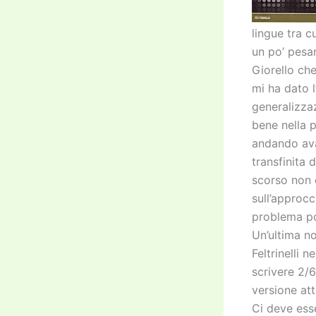
lingue tra c
un po’ pesan
Giorello che
mi ha dato l
generalizza
bene nella p
andando avan
transfinita 
scorso non 
sull’approcc
problema po
Un’ultima no
Feltrinelli 
scrivere 2/6
versione att
Ci deve ess