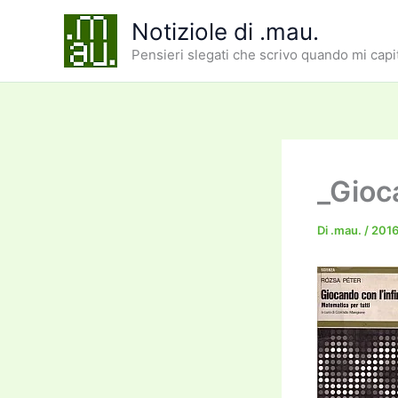
Vai
Notiziole di .mau.
al
Pensieri slegati che scrivo quando mi capi
contenuto
_Gioca
Di
.mau.
/
201