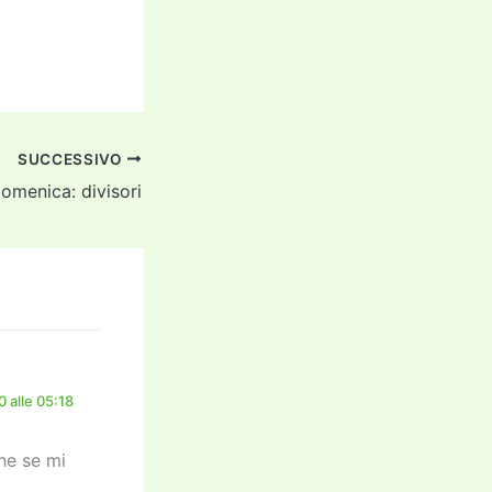
SUCCESSIVO
domenica: divisori
 alle 05:18
he se mi