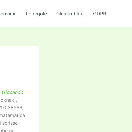
crivimi!
Le regole
Gli altri blog
GDPR
,
Giocando
lóknak],
817038966,
a matematica
i scrisse
ebbe un