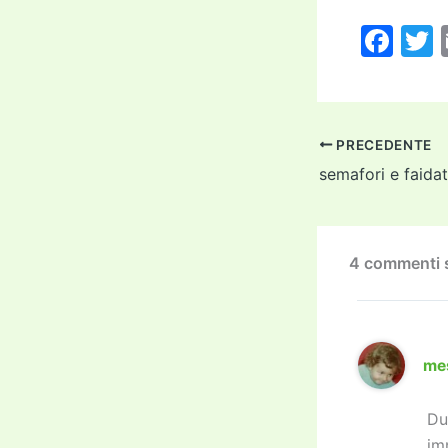
F
a
c
i
e
PRECEDENTE
b
semafori e faida
o
o
k
4 commenti su
me
Du
im