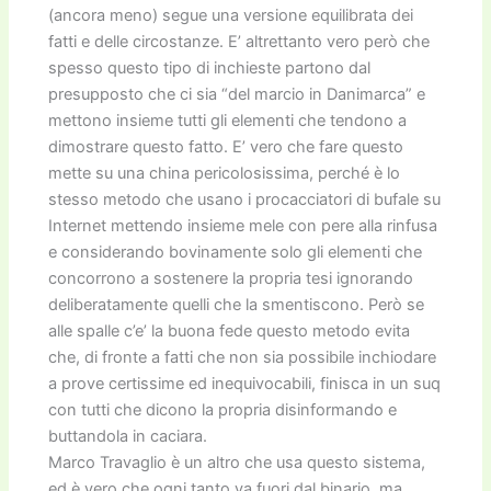
(ancora meno) segue una versione equilibrata dei
fatti e delle circostanze. E’ altrettanto vero però che
spesso questo tipo di inchieste partono dal
presupposto che ci sia “del marcio in Danimarca” e
mettono insieme tutti gli elementi che tendono a
dimostrare questo fatto. E’ vero che fare questo
mette su una china pericolosissima, perché è lo
stesso metodo che usano i procacciatori di bufale su
Internet mettendo insieme mele con pere alla rinfusa
e considerando bovinamente solo gli elementi che
concorrono a sostenere la propria tesi ignorando
deliberatamente quelli che la smentiscono. Però se
alle spalle c’e’ la buona fede questo metodo evita
che, di fronte a fatti che non sia possibile inchiodare
a prove certissime ed inequivocabili, finisca in un suq
con tutti che dicono la propria disinformando e
buttandola in caciara.
Marco Travaglio è un altro che usa questo sistema,
ed è vero che ogni tanto va fuori dal binario, ma