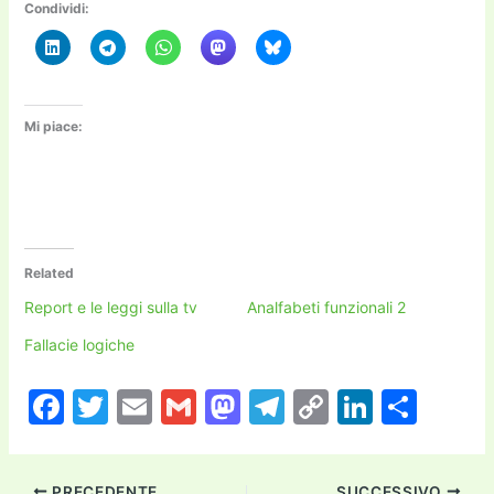
Condividi:
Mi piace:
Related
Report e le leggi sulla tv
Analfabeti funzionali 2
Fallacie logiche
F
T
E
G
M
T
C
Li
C
a
w
m
m
a
el
o
n
o
c
itt
ai
ai
st
e
p
k
n
PRECEDENTE
SUCCESSIVO