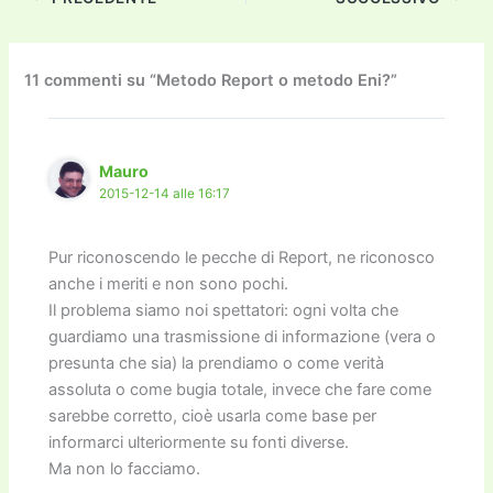
e
er
l
l
o
gr
y
e
di
b
d
a
Li
dI
vi
o
o
m
n
n
di
11 commenti su “Metodo Report o metodo Eni?”
o
n
k
k
Mauro
2015-12-14 alle 16:17
Pur riconoscendo le pecche di Report, ne riconosco
anche i meriti e non sono pochi.
Il problema siamo noi spettatori: ogni volta che
guardiamo una trasmissione di informazione (vera o
presunta che sia) la prendiamo o come verità
assoluta o come bugia totale, invece che fare come
sarebbe corretto, cioè usarla come base per
informarci ulteriormente su fonti diverse.
Ma non lo facciamo.