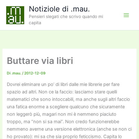
Vai
Notiziole di .mau.
al
Pensieri slegati che scrivo quando mi
contenuto
capita
Buttare via libri
Di
.mau.
/
2012-12-09
Dovrei eliminare un po’ di libri dalle mie librerie per fare
spazio ad altri. Non ce la faccio: lasciamo stare quelli
matematici che sono intoccabili, ma anche sugli altri faccio
una fatica enorme a scegliere qualcuno che sicuramente
non leggerò più, magari non mi è nemmeno piaciuto
troppo, ma “non si sa mai”. Non credo funzionerebbe
nemmeno averne una versione elettronica (anche se non ci
ho provato): mi sa che sia proprio feticcismo. Capita lo