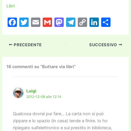
Libri
F
T
E
G
M
T
C
Li
C
a
w
m
m
a
el
o
n
o
c
itt
ai
ai
st
e
p
k
n
PRECEDENTE
SUCCESSIVO
e
er
l
l
o
gr
y
e
di
b
d
a
Li
dI
vi
o
o
m
n
n
di
16 commenti su “Buttare via libri”
o
n
k
k
Luigi
2012-12-09 alle 12:14
Qualcosa dovrai pur fare… La carta non si può
zippare e lo spazio (in casa) tende a finire. Io ho
ripiegato sull’elettronico e sul prestito in biblioteca,