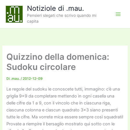
Vai
Notiziole di .mau.
al
Pensieri slegati che scrivo quando mi
contenuto
capita
Quizzino della domenica:
Sudoku circolare
Di
.mau.
/
2012-12-09
Le regole del sudoku le conoscete tutti, immagino: c’è una
griglia 9×9 da completare mettendo in ogni casella una
delle cifre da 1 a 9, con il vincolo che in ciascuna riga,
ciascuna colonna e ciascun quadrato 3×3 siano presenti
tutte le cifre. Ma vorrete mica essere sempre così squadrati!
Provate a riempire il bersaglio mostrato qui sotto con le