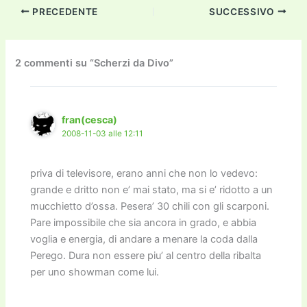
c
itt
ai
ai
st
e
p
k
n
PRECEDENTE
SUCCESSIVO
e
er
l
l
o
gr
y
e
di
b
d
a
Li
dI
vi
o
o
m
n
n
di
2 commenti su “Scherzi da Divo”
o
n
k
k
fran(cesca)
2008-11-03 alle 12:11
priva di televisore, erano anni che non lo vedevo:
grande e dritto non e’ mai stato, ma si e’ ridotto a un
mucchietto d’ossa. Pesera’ 30 chili con gli scarponi.
Pare impossibile che sia ancora in grado, e abbia
voglia e energia, di andare a menare la coda dalla
Perego. Dura non essere piu’ al centro della ribalta
per uno showman come lui.