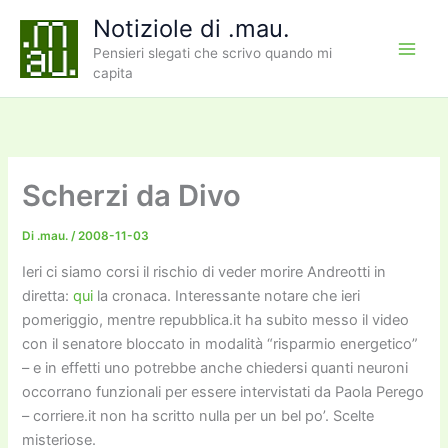
Vai
Notiziole di .mau.
al
Pensieri slegati che scrivo quando mi
contenuto
capita
Scherzi da Divo
Di
.mau.
/
2008-11-03
Ieri ci siamo corsi il rischio di veder morire Andreotti in
diretta:
qui
la cronaca. Interessante notare che ieri
pomeriggio, mentre repubblica.it ha subito messo il video
con il senatore bloccato in modalità “risparmio energetico”
– e in effetti uno potrebbe anche chiedersi quanti neuroni
occorrano funzionali per essere intervistati da Paola Perego
– corriere.it non ha scritto nulla per un bel po’. Scelte
misteriose.