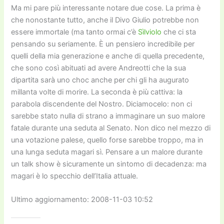
Ma mi pare più interessante notare due cose. La prima è
che nonostante tutto, anche il Divo Giulio potrebbe non
essere immortale (ma tanto ormai c’è
Sìlviolo
che ci sta
pensando su seriamente. È un pensiero incredibile per
quelli della mia generazione e anche di quella precedente,
che sono così abituati ad avere Andreotti che la sua
dipartita sarà uno choc anche per chi gli ha augurato
millanta volte di morire. La seconda è più cattiva: la
parabola discendente del Nostro. Diciamocelo: non ci
sarebbe stato nulla di strano a immaginare un suo malore
fatale durante una seduta al Senato. Non dico nel mezzo di
una votazione palese, quello forse sarebbe troppo, ma in
una lunga seduta magari sì. Pensare a un malore durante
un talk show è sicuramente un sintomo di decadenza: ma
magari è lo specchio dell’Italia attuale.
Ultimo aggiornamento: 2008-11-03 10:52