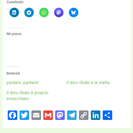
Condividi:
Mi piace:
Related
parliam, parliam!
Il divo Giulio e la mafia
Il divo Giulio è proprio
invecchiato
F
T
E
G
M
T
C
Li
C
a
w
m
m
a
el
o
n
o