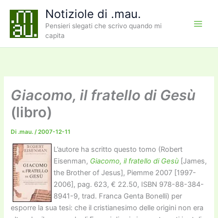
Vai
Notiziole di .mau.
al
Pensieri slegati che scrivo quando mi
contenuto
capita
Giacomo, il fratello di Gesù
(libro)
Di
.mau.
/
2007-12-11
L’autore ha scritto questo tomo (Robert
Eisenman,
Giacomo, il fratello di Gesù
[James,
the Brother of Jesus], Piemme 2007 [1997-
2006], pag. 623, € 22.50, ISBN 978-88-384-
8941-9, trad. Franca Genta Bonelli) per
esporre la sua tesi: che il cristianesimo delle origini non era