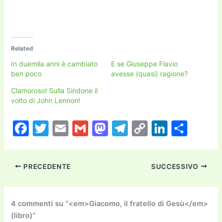
Related
In duemila anni è cambiato
E se Giuseppe Flavio
ben poco
avesse (quasi) ragione?
Clamoroso! Sulla Sindone il
volto di John Lennon!
F
T
E
G
M
T
C
Li
C
a
w
m
m
a
el
o
n
o
c
itt
ai
ai
st
e
p
k
n
PRECEDENTE
SUCCESSIVO
e
er
l
l
o
gr
y
e
di
b
d
a
Li
dI
vi
o
o
m
n
n
di
4 commenti su “<em>Giacomo, il fratello di Gesù</em>
(libro)”