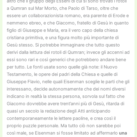
altro che il gruppo degli Esseni di cui si sono trovati i rotoli
a Qumran sul Mar Morto, che Paolo di Tarso, oltre che
essere un collaborazionista romano, era parente di Erode e
nemmeno ebreo, e che Giacomo, fratello di Gesù in quanto
figlio di Giuseppe e Maria, era il vero capo della chiesa
cristiana primitiva, e una figura molto più importante di
Gesù stesso. Si potrebbe immaginare che tutto questo
derivi dalla lettura dei rotoli di Qumran; invece gli accenni ad
essi sono rari e così generici che potrebbero andare bene
per tutto. Le fonti usate sono quelle già note: il Nuovo
Testamento, le opere dei padri della Chiesa e quelle di
Giuseppe Flavio, nelle quali Eisenman sceglie le parti che gli
interessano, decide autonomamente che dei nomi diversi
indicano in realtà la stessa persona, sorvola sul fatto che
Giacomo dovrebbe avere trent’anni più di Gesù, ritarda di
quasi un secolo la redazione degli Atti anticipando
contemporaneamente le lettere paoline, e crea così il
proprio puzzle personale. Ma tutto ciò non sarebbe poi
così male, se Eisenman si fosse limitato ad affermarlo
una