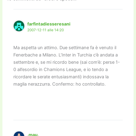
o
o
m
n
n
di
o
n
k
k
farfintadiesseresani
2007-12-11 alle 14:20
Ma aspetta un attimo. Due settimane fa è venuto il
Fenerbache a Milano. L’Inter in Turchia c’è andata a
settembre e, se mi ricordo bene (sai com’è: perse 1-
0 all’esordio in Chamions League, e io tendo a
ricordare le serate entusiasmanti) indossava la
maglia nerazzurra. Confermo: ho controllato.
.mau.