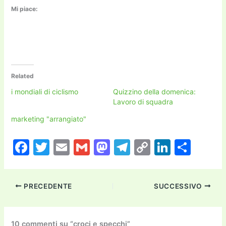
Mi piace:
Related
i mondiali di ciclismo
Quizzino della domenica:
Lavoro di squadra
marketing "arrangiato"
F
T
E
G
M
T
C
Li
C
a
w
m
m
a
el
o
n
o
c
itt
ai
ai
st
e
p
k
n
PRECEDENTE
SUCCESSIVO
e
er
l
l
o
gr
y
e
di
b
d
a
Li
dI
vi
10 commenti su “croci e specchi”