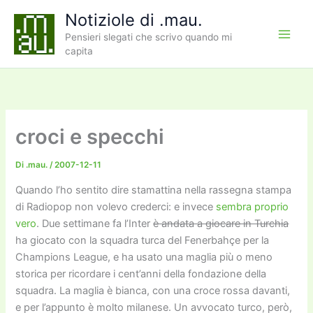
Vai
Notiziole di .mau.
al
Pensieri slegati che scrivo quando mi
contenuto
capita
croci e specchi
Di
.mau.
/
2007-12-11
Quando l’ho sentito dire stamattina nella rassegna stampa
di Radiopop non volevo crederci: e invece
sembra proprio
vero
. Due settimane fa l’Inter
è andata a giocare in Turchia
ha giocato con la squadra turca del Fenerbahçe per la
Champions League, e ha usato una maglia più o meno
storica per ricordare i cent’anni della fondazione della
squadra. La maglia è bianca, con una croce rossa davanti,
e per l’appunto è molto milanese. Un avvocato turco, però,