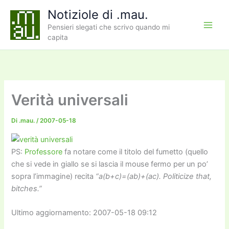
Vai
Notiziole di .mau.
al
Pensieri slegati che scrivo quando mi
contenuto
capita
Verità universali
Di
.mau.
/
2007-05-18
PS:
Professore
fa notare come il titolo del fumetto (quello
che si vede in giallo se si lascia il mouse fermo per un po’
sopra l’immagine) recita
“a(b+c)=(ab)+(ac). Politicize that,
bitches.”
Ultimo aggiornamento: 2007-05-18 09:12