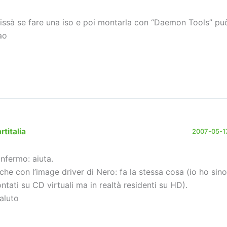
issà se fare una iso e poi montarla con “Daemon Tools” pu
ao
rtitalia
2007-05-17
nfermo: aiuta.
che con l’image driver di Nero: fa la stessa cosa (io ho sino
ntati su CD virtuali ma in realtà residenti su HD).
saluto