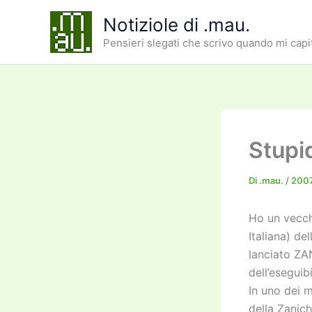
Vai
Notiziole di .mau.
al
Pensieri slegati che scrivo quando mi capi
contenuto
Stupid
Di
.mau.
/
200
Ho un vecch
Italiana) de
lanciato ZA
dell’eseguib
In uno dei m
della Zanic