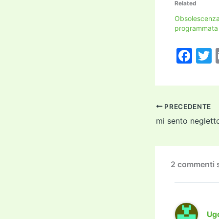
Related
Obsolescenza
programmata
F
a
c
i
e
PRECEDENTE
b
mi sento neglett
o
o
k
2 commenti s
Ug