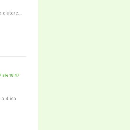
ò aiutare…
 alle 18:47
 a 4 iso