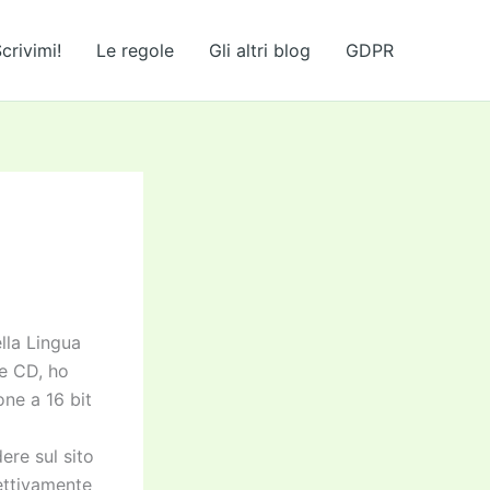
crivimi!
Le regole
Gli altri blog
GDPR
lla Lingua
re CD, ho
one a 16 bit
ere sul sito
ettivamente