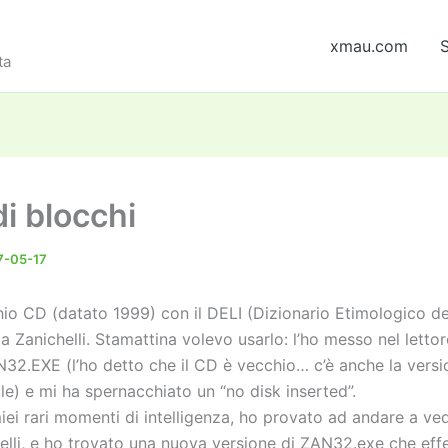
xmau.com
S
ta
i blocchi
7-05-17
io CD (datato 1999) con il DELI (Dizionario Etimologico de
lla Zanichelli. Stamattina volevo usarlo: l’ho messo nel letto
N32.EXE (l’ho detto che il CD è vecchio… c’è anche la versi
ile) e mi ha spernacchiato un “no disk inserted”.
iei rari momenti di intelligenza, ho provato ad andare a ved
helli, e ho trovato una nuova versione di ZAN32.exe che eff