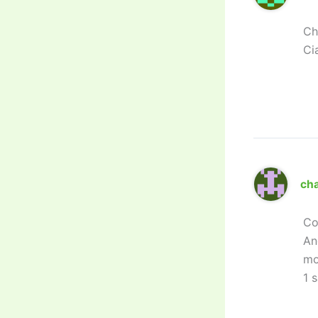
Ch
Ci
cha
Co
An
mo
1 