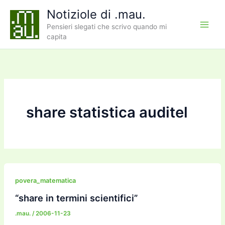
Vai
Notiziole di .mau.
al
Pensieri slegati che scrivo quando mi
contenuto
capita
share statistica auditel
povera_matematica
“share in termini scientifici”
.mau.
/
2006-11-23