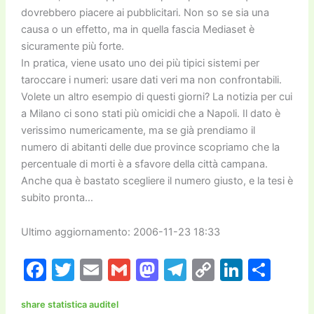
dovrebbero piacere ai pubblicitari. Non so se sia una
causa o un effetto, ma in quella fascia Mediaset è
sicuramente più forte.
In pratica, viene usato uno dei più tipici sistemi per
taroccare i numeri: usare dati veri ma non confrontabili.
Volete un altro esempio di questi giorni? La notizia per cui
a Milano ci sono stati più omicidi che a Napoli. Il dato è
verissimo numericamente, ma se già prendiamo il
numero di abitanti delle due province scopriamo che la
percentuale di morti è a sfavore della città campana.
Anche qua è bastato scegliere il numero giusto, e la tesi è
subito pronta…
Ultimo aggiornamento: 2006-11-23 18:33
F
T
E
G
M
T
C
Li
C
a
w
m
m
a
el
o
n
o
share statistica auditel