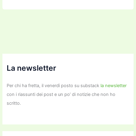
c
itt
ai
ai
st
e
p
k
n
e
er
l
l
o
gr
y
e
di
b
d
a
Li
dI
vi
o
o
m
n
n
di
o
n
k
k
La newsletter
Per chi ha fretta, il venerdì posto su substack
la newsletter
con i riassunti dei post e un po’ di notizie che non ho
scritto.