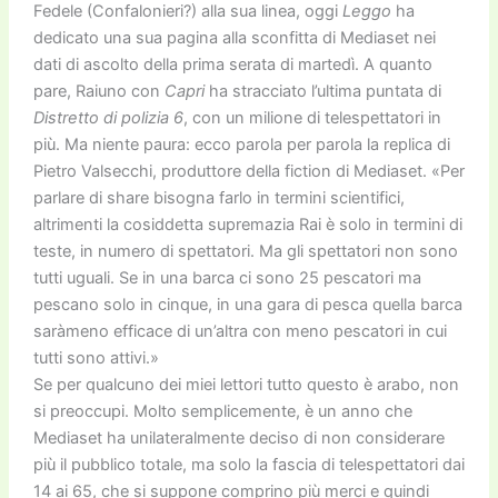
Fedele (Confalonieri?) alla sua linea, oggi
Leggo
ha
dedicato una sua pagina alla sconfitta di Mediaset nei
dati di ascolto della prima serata di martedì. A quanto
pare, Raiuno con
Capri
ha stracciato l’ultima puntata di
Distretto di polizia 6
, con un milione di telespettatori in
più. Ma niente paura: ecco parola per parola la replica di
Pietro Valsecchi, produttore della fiction di Mediaset. «Per
parlare di share bisogna farlo in termini scientifici,
altrimenti la cosiddetta supremazia Rai è solo in termini di
teste, in numero di spettatori. Ma gli spettatori non sono
tutti uguali. Se in una barca ci sono 25 pescatori ma
pescano solo in cinque, in una gara di pesca quella barca
saràmeno efficace di un’altra con meno pescatori in cui
tutti sono attivi.»
Se per qualcuno dei miei lettori tutto questo è arabo, non
si preoccupi. Molto semplicemente, è un anno che
Mediaset ha unilateralmente deciso di non considerare
più il pubblico totale, ma solo la fascia di telespettatori dai
14 ai 65, che si suppone comprino più merci e quindi