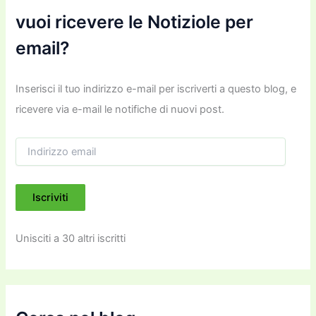
vuoi ricevere le Notiziole per
email?
Inserisci il tuo indirizzo e-mail per iscriverti a questo blog, e
ricevere via e-mail le notifiche di nuovi post.
I
n
d
i
Iscriviti
r
i
z
Unisciti a 30 altri iscritti
z
o
e
m
a
i