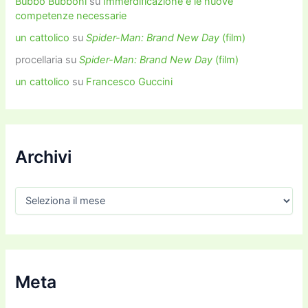
Bubbo Bubboni
su
Immerdificazione e le nuove
competenze necessarie
un cattolico
su
Spider-Man: Brand New Day
(film)
procellaria
su
Spider-Man: Brand New Day
(film)
un cattolico
su
Francesco Guccini
Archivi
A
r
c
h
i
v
i
Meta