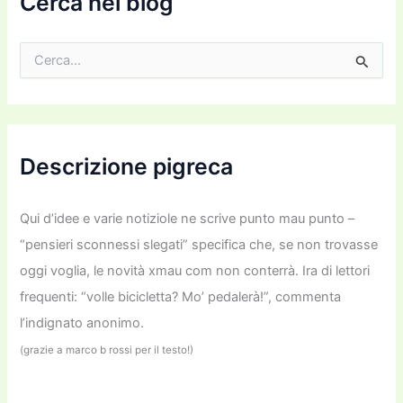
Cerca nel blog
l
C
e
r
c
a
:
Descrizione pigreca
Qui d’idee e varie notiziole ne scrive punto mau punto –
“pensieri sconnessi slegati” specifica che, se non trovasse
oggi voglia, le novità xmau com non conterrà. Ira di lettori
frequenti: “volle bicicletta? Mo’ pedalerà!”, commenta
l’indignato anonimo.
(grazie a marco b rossi per il testo!)