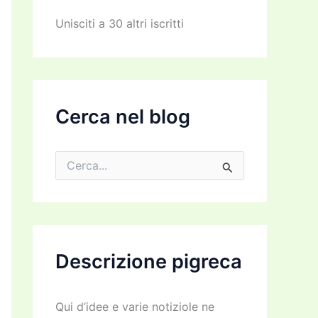
z
z
Unisciti a 30 altri iscritti
o
e
m
a
i
l
Cerca nel blog
C
e
r
c
a
:
Descrizione pigreca
Qui d’idee e varie notiziole ne