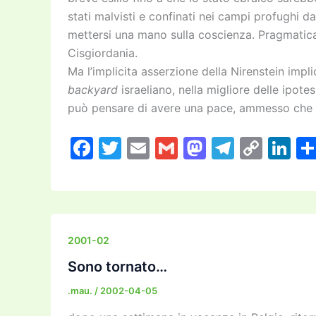
stati malvisti e confinati nei campi profughi da
mettersi una mano sulla coscienza. Pragmaticam
Cisgiordania.
Ma l’implicita asserzione della Nirenstein impli
backyard
israeliano, nella migliore delle ipot
può pensare di avere una pace, ammesso che s
F
T
E
G
M
T
C
Li
a
w
m
m
a
el
o
n
c
itt
ai
ai
st
e
p
k
e
er
l
l
o
gr
y
e
b
d
a
Li
dI
2001-02
o
o
m
n
n
Sono tornato…
o
n
k
.mau.
/
2002-04-05
k