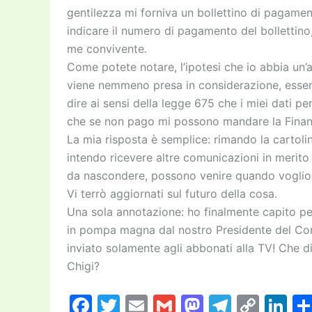
gentilezza mi forniva un bollettino di pagame
indicare il numero di pagamento del bollettino
me convivente.
Come potete notare, l’ipotesi che io abbia un’
viene nemmeno presa in considerazione, essend
dire ai sensi della legge 675 che i miei dati pe
che se non pago mi possono mandare la Finanz
La mia risposta è semplice: rimando la cartol
intendo ricevere altre comunicazioni in merito 
da nascondere, possono venire quando voglion
Vi terrò aggiornati sul futuro della cosa.
Una sola annotazione: ho finalmente capito p
in pompa magna dal nostro Presidente del Cons
inviato solamente agli abbonati alla TV! Che di
Chigi?
F
T
E
G
M
T
C
Li