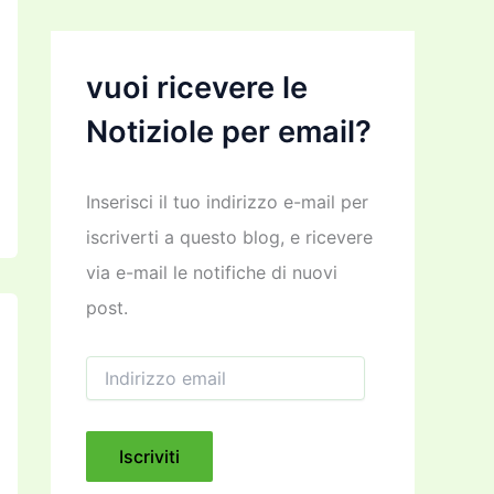
vuoi ricevere le
Notiziole per email?
Inserisci il tuo indirizzo e-mail per
iscriverti a questo blog, e ricevere
via e-mail le notifiche di nuovi
post.
I
n
d
i
r
Iscriviti
i