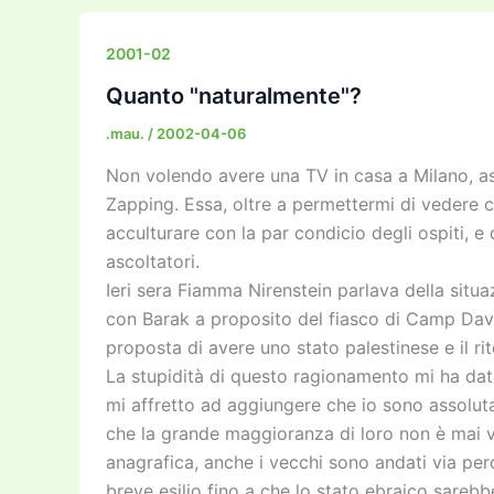
e
er
l
l
o
gr
y
e
b
d
a
Li
dI
2001-02
o
o
m
n
n
Quanto "naturalmente"?
o
n
k
.mau.
/
2002-04-06
k
Non volendo avere una TV in casa a Milano, asco
Zapping. Essa, oltre a permettermi di vedere co
acculturare con la par condicio degli ospiti, e 
ascoltatori.
Ieri sera Fiamma Nirenstein parlava della situ
con Barak a proposito del fiasco di Camp Davi
proposta di avere uno stato palestinese e il ri
La stupidità di questo ragionamento mi ha dat
mi affretto ad aggiungere che io sono assoluta
che la grande maggioranza di loro non è mai vis
anagrafica, anche i vecchi sono andati via perc
breve esilio fino a che lo stato ebraico sarebbe