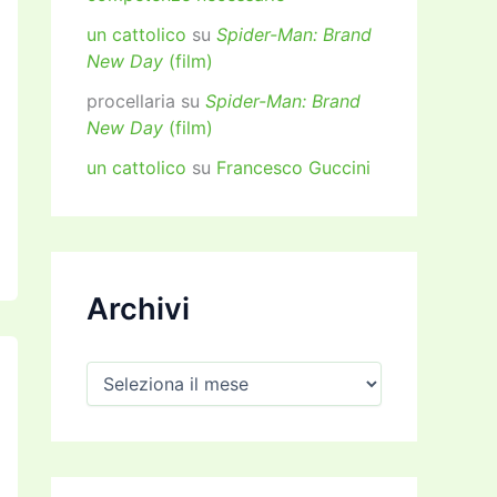
un cattolico
su
Spider-Man: Brand
New Day
(film)
procellaria
su
Spider-Man: Brand
New Day
(film)
un cattolico
su
Francesco Guccini
Archivi
A
r
c
h
i
v