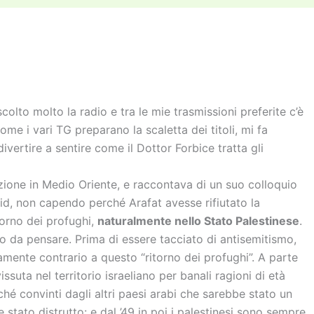
di
vi
di
lto molto la radio e tra le mie trasmissioni preferite c’è
me i vari TG preparano la scaletta dei titoli, mi fa
divertire a sentire come il Dottor Forbice tratta gli
azione in Medio Oriente, e raccontava di un suo colloquio
d, non capendo perché Arafat avesse rifiutato la
torno dei profughi,
naturalmente nello Stato Palestinese
.
o da pensare. Prima di essere tacciato di antisemitismo,
mente contrario a questo “ritorno dei profughi”. A parte
suta nel territorio israeliano per banali ragioni di età
hé convinti dagli altri paesi arabi che sarebbe stato un
 stato distrutto: e dal ’49 in poi i palestinesi sono sempre