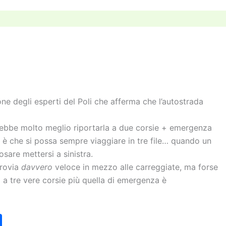
n
di
vi
di
ne degli esperti del Poli che afferma che l’autostrada
rebbe molto meglio riportarla a due corsie + emergenza
 è che si possa sempre viaggiare in tre file… quando un
sare mettersi a sinistra.
rrovia
davvero
veloce in mezzo alle carreggiate, ma forse
 a tre vere corsie più quella di emergenza è
C