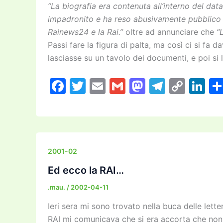
“La biografia era contenuta all’interno del dat
impadronito e ha reso abusivamente pubblico l
Rainews24 e la Rai.”
oltre ad annunciare che
“
Passi fare la figura di palta, ma così ci si fa 
lasciasse su un tavolo dei documenti, e poi si
F
T
E
G
M
T
C
Li
a
w
m
m
a
el
o
n
c
itt
ai
ai
st
e
p
k
e
er
l
l
o
gr
y
e
b
d
a
Li
dI
2001-02
o
o
m
n
n
Ed ecco la RAI…
o
n
k
.mau.
/
2002-04-11
k
Ieri sera mi sono trovato nella buca delle lette
RAI mi comunicava che si era accorta che non h