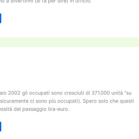
 a divertirmi (si fa per dire) in ufficio.
C
o
n
di
vi
di
aio 2002 gli occupati sono cresciuti di 371.000 unità “su
 sicuramente ci sono più occupati). Spero solo che questi
essità del passaggio lira-euro.
C
o