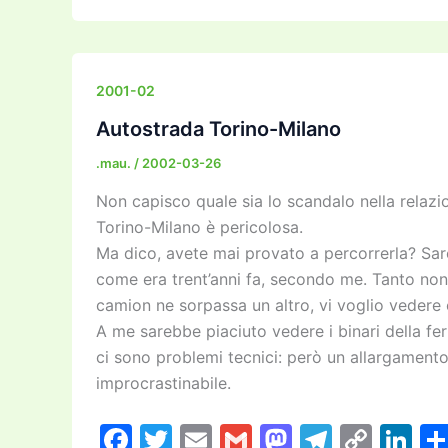
c
itt
ai
ai
st
e
p
k
e
er
l
l
o
gr
y
e
b
d
a
Li
dI
2001-02
o
o
m
n
n
Autostrada Torino-Milano
o
n
k
.mau.
/
2002-03-26
k
Non capisco quale sia lo scandalo nella relazio
Torino-Milano è pericolosa.
Ma dico, avete mai provato a percorrerla? Sa
come era trent’anni fa, secondo me. Tanto non
camion ne sorpassa un altro, vi voglio vedere o
A me sarebbe piaciuto vedere i binari della fe
ci sono problemi tecnici: però un allargamento
improcrastinabile.
F
T
E
G
M
T
C
Li