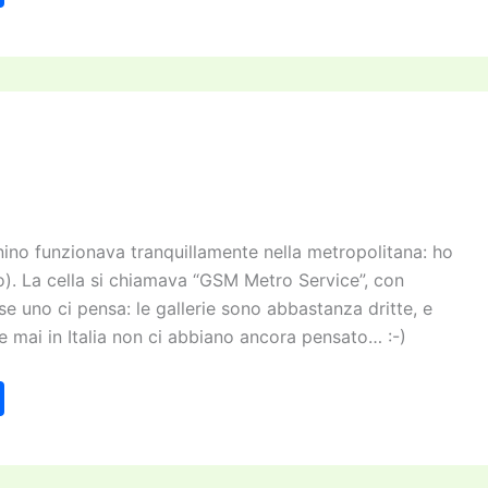
o
n
di
vi
di
onino funzionava tranquillamente nella metropolitana: ho
o). La cella si chiamava “GSM Metro Service”, con
 se uno ci pensa: le gallerie sono abbastanza dritte, e
e mai in Italia non ci abbiano ancora pensato… :-)
C
o
n