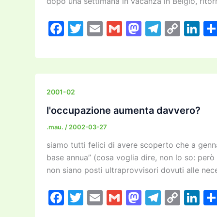
dopo una settimana in vacanza in Belgio, ritorno
F
T
E
G
M
T
C
Li
a
w
m
m
a
el
o
n
c
itt
ai
ai
st
e
p
k
e
er
l
l
o
gr
y
e
b
d
a
Li
dI
2001-02
o
o
m
n
n
l'occupazione aumenta davvero?
o
n
k
.mau.
/
2002-03-27
k
siamo tutti felici di avere scoperto che a genn
base annua” (cosa voglia dire, non lo so: però
non siano posti ultraprovvisori dovuti alle nec
F
T
E
G
M
T
C
Li
a
w
m
m
a
el
o
n