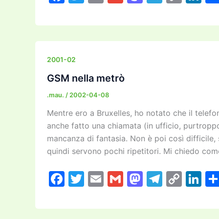
a
w
m
m
a
el
o
n
c
itt
ai
ai
st
e
p
k
e
er
l
l
o
gr
y
e
b
d
a
Li
dI
2001-02
o
o
m
n
n
GSM nella metrò
o
n
k
.mau.
/
2002-04-08
k
Mentre ero a Bruxelles, ho notato che il telef
anche fatto una chiamata (in ufficio, purtropp
mancanza di fantasia. Non è poi così difficile,
quindi servono pochi ripetitori. Mi chiedo com
F
T
E
G
M
T
C
Li
a
w
m
m
a
el
o
n
c
itt
ai
ai
st
e
p
k