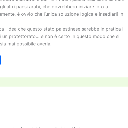
gli altri paesi arabi, che dovrebbero iniziare loro a
ente, è ovvio che l’unica soluzione logica è insediarli in
ca l’idea che questo stato palestinese sarebbe in pratica il
esi un protettorato… e non è certo in questo modo che si
ia mai possibile averla.
C
o
n
di
vi
di