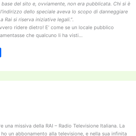
a base del sito e, ovviamente, non era pubblicata. Chi si è
’indirizzo dello speciale aveva lo scopo di danneggiare
La Rai si riserva iniziative legali.”
.
davvero ridere dietro! E’ come se un locale pubblico
 lamentasse che qualcuno li ha visti…
C
o
n
di
vi
di
re una missiva della RAI – Radio Televisione Italiana. La
o un abbonamento alla televisione, e nella sua infinita