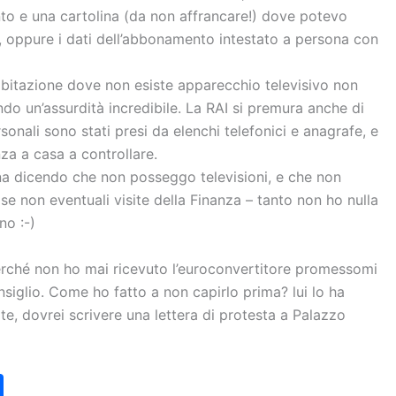
nto e una cartolina (da non affrancare!) dove potevo
, oppure i dati dell’abbonamento intestato a persona con
abitazione dove non esiste apparecchio televisivo non
o un’assurdità incredibile. La RAI si premura anche di
rsonali sono stati presi da elenchi telefonici e anagrafe, e
a a casa a controllare.
ina dicendo che non posseggo televisioni, e che non
se non eventuali visite della Finanza – tanto non ho nulla
o :-)
erché non ho mai ricevuto l’euroconvertitore promessomi
iglio. Come ho fatto a non capirlo prima? lui lo ha
te, dovrei scrivere una lettera di protesta a Palazzo
C