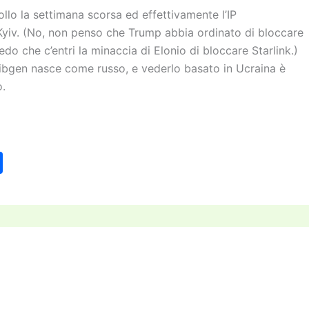
llo la settimana scorsa ed effettivamente l’IP
a Kyiv. (No, non penso che Trump abbia ordinato di bloccare
o che c’entri la minaccia di Elonio di bloccare Starlink.)
 libgen nasce come russo, e vederlo basato in Ucraina è
.
C
o
n
di
vi
di