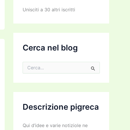
z
z
Unisciti a 30 altri iscritti
o
e
m
a
i
l
Cerca nel blog
C
e
r
c
a
:
Descrizione pigreca
Qui d’idee e varie notiziole ne