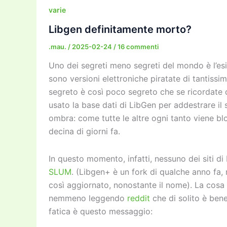
b
d
a
Li
dI
varie
o
o
m
n
n
Libgen definitamente morto?
o
n
k
.mau.
/
2025-02-24
/
16 commenti
k
Uno dei segreti meno segreti del mondo è l’esi
sono versioni elettroniche piratate di tantissimi l
segreto è così poco segreto che se ricordate
usato la base dati di LibGen per addestrare il
ombra: come tutte le altre ogni tanto viene b
decina di giorni fa.
In questo momento, infatti, nessuno dei siti d
SLUM
. (Libgen+ è un fork di qualche anno fa
così aggiornato, nonostante il nome). La cosa
nemmeno leggendo
reddit
che di solito è bene
fatica è questo messaggio: