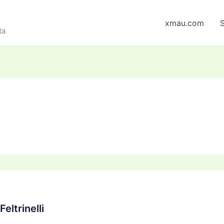
xmau.com
S
ta
eltrinelli