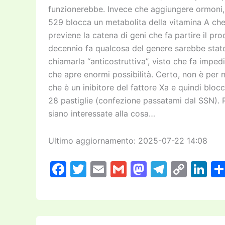
funzionerebbe. Invece che aggiungere ormoni, c
529 blocca un metabolita della vitamina A che n
previene la catena di geni che fa partire il p
decennio fa qualcosa del genere sarebbe stato
chiamarla “anticostruttiva”, visto che fa imped
che apre enormi possibilità. Certo, non è per n
che è un inibitore del fattore Xa e quindi blo
28 pastiglie (confezione passatami dal SSN).
siano interessate alla cosa…
Ultimo aggiornamento: 2025-07-22 14:08
F
T
E
G
M
T
C
Li
a
w
m
m
a
el
o
n
c
itt
ai
ai
st
e
p
k
e
er
l
l
o
gr
y
e