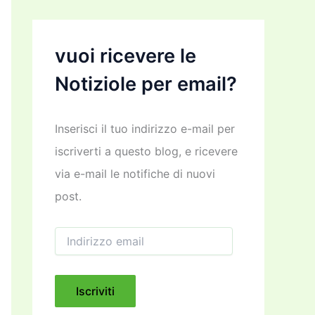
vuoi ricevere le
Notiziole per email?
Inserisci il tuo indirizzo e-mail per
iscriverti a questo blog, e ricevere
via e-mail le notifiche di nuovi
post.
I
n
d
i
r
Iscriviti
i