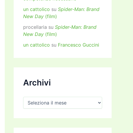
un cattolico
su
Spider-Man: Brand
New Day
(film)
procellaria
su
Spider-Man: Brand
New Day
(film)
un cattolico
su
Francesco Guccini
Archivi
A
r
c
h
i
v