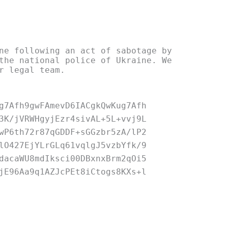
ne following an act of sabotage by
the national police of Ukraine. We
r legal team.
g7Afh9gwFAmevD6IACgkQwKug7Afh
3K/jVRWHgyjEzr4sivAL+5L+vvj9L
wP6th72r87qGDDF+sGGzbr5zA/lP2
lO427EjYLrGLq61vqlgJ5vzbYfk/9
dacaWU8mdIksci00DBxnxBrm2qOi5
jE96Aa9q1AZJcPEt8iCtogs8KXs+l