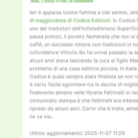
.mau.
/
2025-11-06
/
6 commenti
Ieri è apparsa (come fulmine a ciel sereno, alm
di maggioranza di Codice Edizioni
. Io Codice
uno dei traduttori dell’hofstadteriano
Superfic
pausa pranzo
, il povero
Numeralia
che non si 
caffè
, un successo minore con traduzioni in tu
cofondatore Vittorio Bo ha ormai passato la se
alcuni anni stava lasciando la cura al figlio Mar
problema di una casa editrice piccola, in Italia
Codice è quasi sempre stata finalista se non vin
è certo facile sgomitare tra le decine di migl
finalmente almeno nelle librerie Feltrinelli si ri
comunicato stampa è che Feltrinelli era intere
ripreso da alcuni anni. Certo che è triste, alm
ne va via…
Ultimo aggiornamento: 2025-11-07 11:29