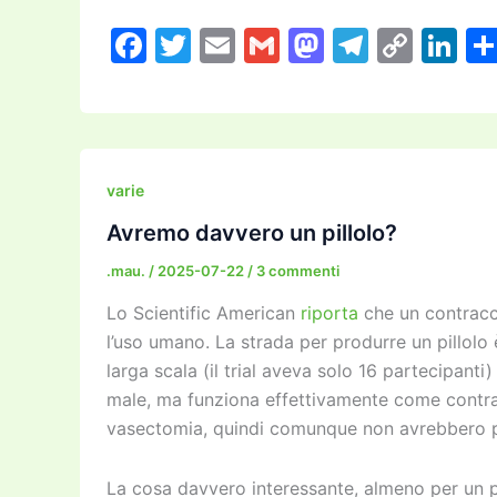
F
T
E
G
M
T
C
Li
a
w
m
m
a
el
o
n
c
itt
ai
ai
st
e
p
k
e
er
l
l
o
gr
y
e
b
d
a
Li
dI
varie
o
o
m
n
n
Avremo davvero un pillolo?
o
n
k
.mau.
/
2025-07-22
/
3 commenti
k
Lo Scientific American
riporta
che un contracce
l’uso umano. La strada per produrre un pillolo
larga scala (il trial aveva solo 16 partecipan
male, ma funziona effettivamente come contrac
vasectomia, quindi comunque non avrebbero po
La cosa davvero interessante, almeno per un p