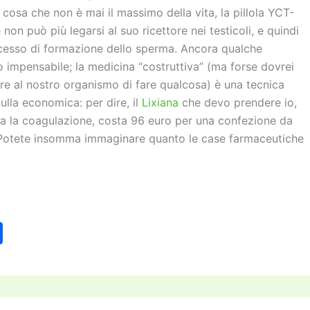
osa che non è mai il massimo della vita, la pillola YCT-
on può più legarsi al suo ricettore nei testicoli, e quindi
rocesso di formazione dello sperma. Ancora qualche
 impensabile; la medicina “costruttiva” (ma forse dovrei
ire al nostro organismo di fare qualcosa) è una tecnica
ulla economica: per dire, il
Lixiana
che devo prendere io,
cca la coagulazione, costa 96 euro per una confezione da
 Potete insomma immaginare quanto le case farmaceutiche
C
o
n
di