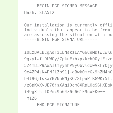
-----BEGIN PGP SIGNED MESSAGE-----
Hash: SHA512
Our installation is currently offli
individuals that appear to be from 
are assessing the situation with ou
-----BEGIN PGP SIGNATURE-----
iQEzBAEBCgAdFiEENakzLAYG6CsMDlwCwKu
9gxyIwf+OUWOy/7pkuE+bxpxkrhQOyiF+zo
5Z4mBIP9AWAIlfyymhP9yObvldxwVxHYOjy
9e4ZP4sK4PNfiZb91j+gBwk0mrGx9hZM4h0
b4t9GjlsKxYBVNhWNjKQ/SLpaPfRGWK+51l
/zGpKvXyUE78jsXAqiOcm8XRpLOqSGHXEgk
i49gX+5+10Pmc9u64Z6s6G1F9nxEKw==
=m1Z6
-----END PGP SIGNATURE-----