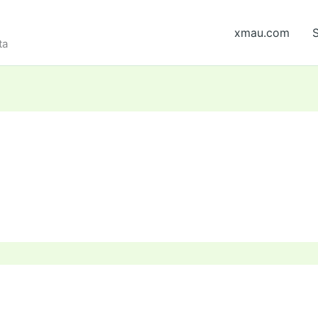
xmau.com
S
ta