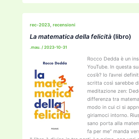
c
itt
ai
ai
st
e
p
k
e
er
l
l
o
gr
y
e
b
d
a
Li
dI
,
rec-2023
recensioni
o
o
m
n
n
La matematica della felicità
(libro)
o
n
k
.mau.
/
2023-10-31
k
Rocco Dedda è un inse
YouTube. In questa su
cos’è? Io l’avrei defi
scritta così sarebbe d
meditazione zen: Dedd
differenza tra matemati
modo in cui ci si appr
giriamoci intorno. Ri
sano porta alla matema
fa per me” manda verso