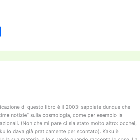
C
o
n
di
vi
di
licazione di questo libro è il 2003: sappiate dunque che
ltime notizie” sulla cosmologia, come per esempio la
azionali. (Non che mi pare ci sia stato molto altro: occhei,
ku lo dava già praticamente per scontato). Kaku è
lla sua materia, e lo si vede quando racconta le cose. La