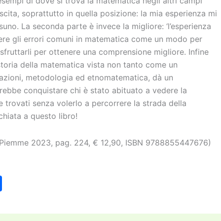
ri esempi di dove si trova la matematica negli altri campi
cita, soprattutto in quella posizione: la mia esperienza mi
suno. La seconda parte è invece la migliore: ‘l’esperienza
ere gli errori comuni in matematica come un modo per
sfruttarli per ottenere una comprensione migliore. Infine
a storia della matematica vista non tanto come un
otazioni, metodologia ed etnomatematica, dà un
rebbe conquistare chi è stato abituato a vedere la
trovati senza volerlo a percorrere la strada della
chiata a questo libro!
 Piemme 2023, pag. 224, € 12,90, ISBN 9788855447676)
C
o
n