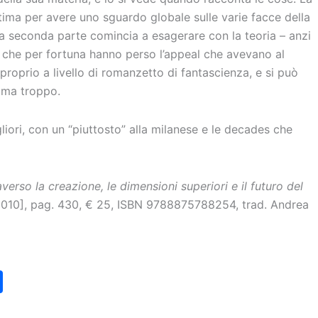
ttima per avere uno sguardo globale sulle varie facce della
a seconda parte comincia a esagerare con la teoria – anzi
e, che per fortuna hanno perso l’appeal che avevano al
 proprio a livello di romanzetto di fantascienza, e si può
mma troppo.
iori, con un “piuttosto” alla milanese e le decades che
verso la creazione, le dimensioni superiori e il futuro del
2010], pag. 430, € 25, ISBN 9788875788254, trad. Andrea
C
o