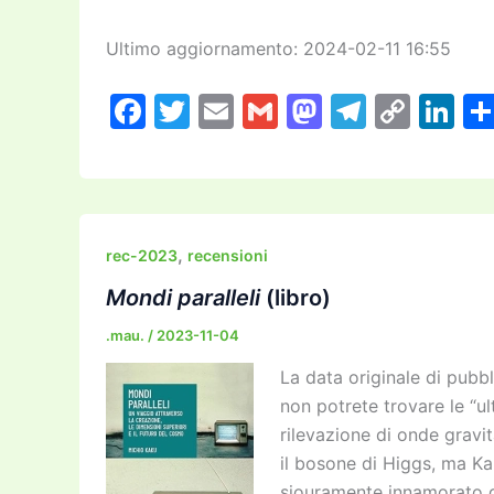
Ultimo aggiornamento: 2024-02-11 16:55
F
T
E
G
M
T
C
Li
a
w
m
m
a
el
o
n
c
itt
ai
ai
st
e
p
k
e
er
l
l
o
gr
y
e
b
d
a
Li
dI
,
rec-2023
recensioni
o
o
m
n
n
Mondi paralleli
(libro)
o
n
k
.mau.
/
2023-11-04
k
La data originale di pubb
non potrete trovare le “u
rilevazione di onde gravit
il bosone di Higgs, ma Ka
siouramente innamorato de