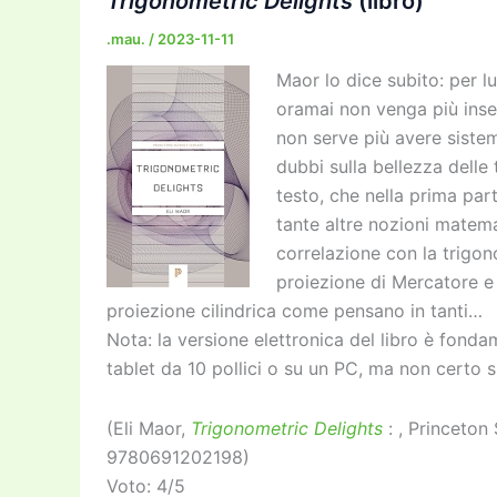
Trigonometric Delights
(libro)
.mau.
/
2023-11-11
Maor lo dice subito: per lu
oramai non venga più inseg
non serve più avere sistem
dubbi sulla bellezza delle
testo, che nella prima pa
tante altre nozioni matem
correlazione con la trigo
proiezione di Mercatore e
proiezione cilindrica come pensano in tanti…
Nota: la versione elettronica del libro è fonda
tablet da 10 pollici o su un PC, ma non certo s
(Eli Maor,
Trigonometric Delights
:
, Princeton
9780691202198)
Voto: 4/5