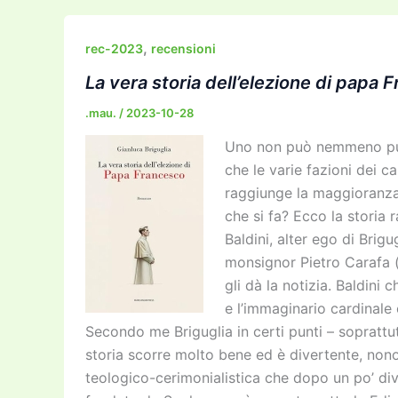
e
er
l
l
o
gr
y
e
b
d
a
Li
dI
,
rec-2023
recensioni
o
o
m
n
n
La vera storia dell’elezione di papa 
o
n
k
.mau.
/
2023-10-28
k
Uno non può nemmeno pubb
che le varie fazioni dei c
raggiunge la maggioranza 
che si fa? Ecco la storia 
Baldini, alter ego di Bri
monsignor Pietro Carafa 
gli dà la notizia. Baldini
e l’immaginario cardinale
Secondo me Briguglia in certi punti – soprattutt
storia scorre molto bene ed è divertente, nono
teologico-cerimonialistica che dopo un po’ div