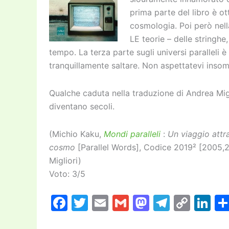
prima parte del libro è o
cosmologia. Poi però nell
LE teorie – delle stringh
tempo. La terza parte sugli universi paralleli è
tranquillamente saltare. Non aspettatevi inso
Qualche caduta nella traduzione di Andrea Migl
diventano secoli.
(Michio Kaku,
Mondi paralleli
:
Un viaggio attra
cosmo
[Parallel Words], Codice 2019² [2005,
Migliori)
Voto: 3/5
F
T
E
G
M
T
C
Li
a
w
m
m
a
el
o
n