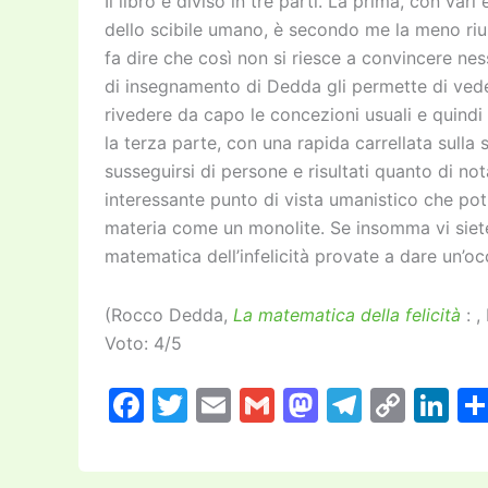
Il libro è diviso in tre parti. La prima, con va
dello scibile umano, è secondo me la meno rius
fa dire che così non si riesce a convincere nes
di insegnamento di Dedda gli permette di ved
rivedere da capo le concezioni usuali e quindi 
la terza parte, con una rapida carrellata sull
susseguirsi di persone e risultati quanto di n
interessante punto di vista umanistico che pot
materia come un monolite. Se insomma vi siete 
matematica dell’infelicità provate a dare un’oc
(Rocco Dedda,
La matematica della felicità
:
,
Voto: 4/5
F
T
E
G
M
T
C
Li
a
w
m
m
a
el
o
n
c
itt
ai
ai
st
e
p
k