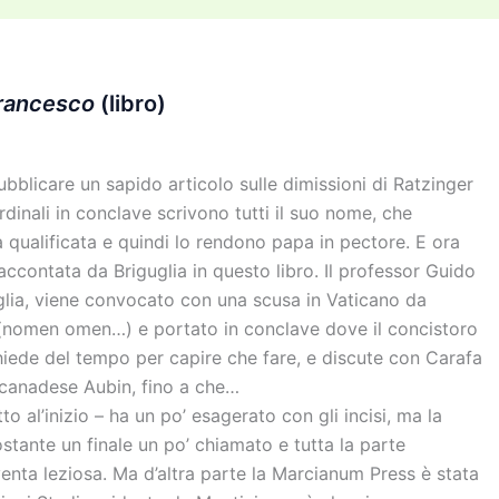
di
vi
di
Francesco
(libro)
licare un sapido articolo sulle dimissioni di Ratzinger
ardinali in conclave scrivono tutti il suo nome, che
qualificata e quindi lo rendono papa in pectore. E ora
raccontata da Briguglia in questo libro. Il professor Guido
guglia, viene convocato con una scusa in Vaticano da
(nomen omen…) e portato in conclave dove il concistoro
 chiede del tempo per capire che fare, e discute con Carafa
 canadese Aubin, fino a che…
o al’inizio – ha un po’ esagerato con gli incisi, ma la
stante un finale un po’ chiamato e tutta la parte
enta leziosa. Ma d’altra parte la Marcianum Press è stata