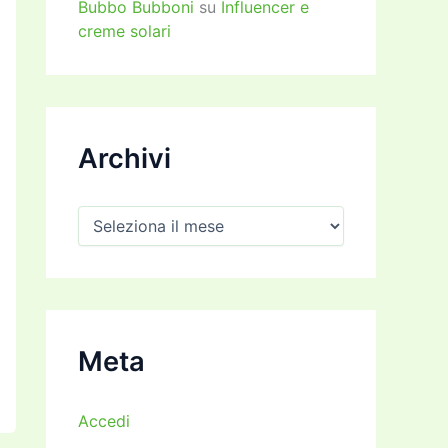
Bubbo Bubboni
su
Influencer e
creme solari
Archivi
A
r
c
h
i
v
i
Meta
Accedi