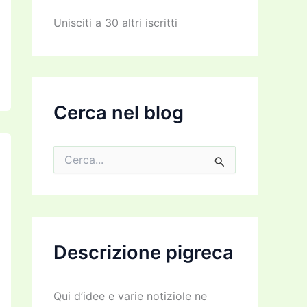
z
z
Unisciti a 30 altri iscritti
o
e
m
a
i
l
Cerca nel blog
C
e
r
c
a
:
Descrizione pigreca
Qui d’idee e varie notiziole ne