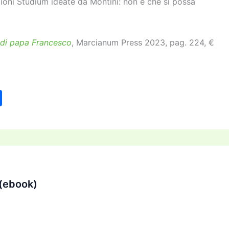
ioni Studium ideate da Montini: non è che si possa
e di papa Francesco
, Marcianum Press 2023, pag. 224, €
C
o
n
di
vi
di
(ebook)