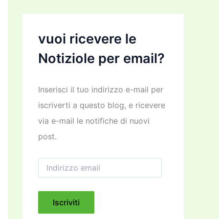
vuoi ricevere le
Notiziole per email?
Inserisci il tuo indirizzo e-mail per
iscriverti a questo blog, e ricevere
via e-mail le notifiche di nuovi
post.
I
n
d
i
r
Iscriviti
i