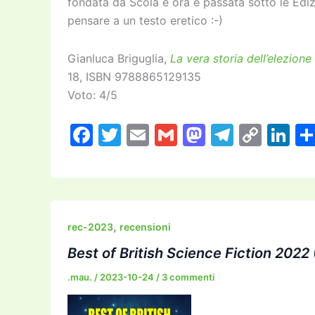
fondata da Scola e ora è passata sotto le Ediz
pensare a un testo eretico :-)
Gianluca Briguglia,
La vera storia dell’elezion
18, ISBN 9788865129135
Voto: 4/5
F
T
E
G
M
T
C
Li
a
w
m
m
a
el
o
n
c
itt
ai
ai
st
e
p
k
e
er
l
l
o
gr
y
e
b
d
a
Li
dI
,
rec-2023
recensioni
o
o
m
n
n
Best of British Science Fiction 2022
o
n
k
.mau.
/
2023-10-24
/
3 commenti
k