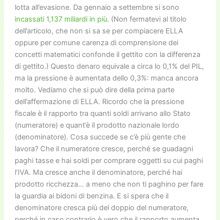
lotta all’evasione. Da gennaio a settembre si sono
incassati 1,137 miliardi in più
. (Non fermatevi al titolo
dell’articolo, che non si sa se per compiacere ELLA
oppure per comune carenza di comprensione dei
concetti matematici confonde il gettito con la differenza
di gettito.) Questo denaro equivale a circa lo 0,1% del PIL,
ma la pressione è aumentata dello 0,3%: manca ancora
molto. Vediamo che si può dire della prima parte
dell’affermazione di ELLA. Ricordo che la pressione
fiscale è il rapporto tra quanti soldi arrivano allo Stato
(numeratore) e quant’è il prodotto nazionale lordo
(denominatore). Cosa succede se c’è più gente che
lavora? Che il numeratore cresce, perché se guadagni
paghi tasse e hai soldi per comprare oggetti su cui paghi
l’IVA. Ma cresce anche il denominatore, perché hai
prodotto ricchezza… a meno che non ti paghino per fare
la guardia ai bidoni di benzina. E si spera che il
denominatore cresca più del doppio del numeratore,
perché in caso contrario è vero che il rapporto aumenta