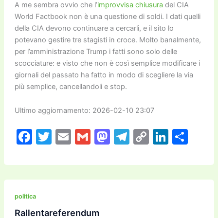
A me sembra ovvio che l’
improvvisa chiusura
del CIA
World Factbook non è una questione di soldi. I dati quelli
della CIA devono continuare a cercarli, e il sito lo
potevano gestire tre stagisti in croce. Molto banalmente,
per l’amministrazione Trump i fatti sono solo delle
scocciature: e visto che non è così semplice modificare i
giornali del passato ha fatto in modo di scegliere la via
più semplice, cancellandoli e stop.
Ultimo aggiornamento: 2026-02-10 23:07
F
T
E
G
M
T
C
Li
C
a
w
m
m
a
el
o
n
o
c
itt
ai
ai
st
e
p
k
n
e
er
l
l
o
gr
y
e
di
b
d
a
Li
dI
vi
politica
o
o
m
n
n
di
Rallentareferendum