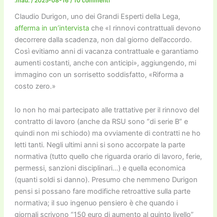
.mau.
/
2025-08-16
/
10 commenti
k
Claudio Durigon, uno dei Grandi Esperti della Lega,
afferma in un’intervista
che «I rinnovi contrattuali devono
decorrere dalla scadenza, non dal giorno dell’accordo.
Così evitiamo anni di vacanza contrattuale e garantiamo
aumenti costanti, anche con anticipi», aggiungendo, mi
immagino con un sorrisetto soddisfatto, «Riforma a
costo zero.»
Io non ho mai partecipato alle trattative per il rinnovo del
contratto di lavoro (anche da RSU sono “di serie B” e
quindi non mi schiodo) ma ovviamente di contratti ne ho
letti tanti. Negli ultimi anni si sono accorpate la parte
normativa (tutto quello che riguarda orario di lavoro, ferie,
permessi, sanzioni disciplinari…) e quella economica
(quanti soldi si danno). Presumo che nemmeno Durigon
pensi si possano fare modifiche retroattive sulla parte
normativa; il suo ingenuo pensiero è che quando i
giornali scrivono “150 euro di aumento al quinto livello”