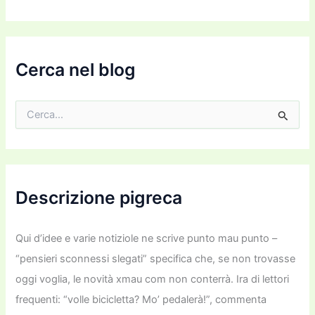
o
e
m
a
i
Cerca nel blog
l
C
e
r
c
a
:
Descrizione pigreca
Qui d’idee e varie notiziole ne scrive punto mau punto –
“pensieri sconnessi slegati” specifica che, se non trovasse
oggi voglia, le novità xmau com non conterrà. Ira di lettori
frequenti: “volle bicicletta? Mo’ pedalerà!”, commenta