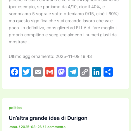
(per esempio, se partiamo da 4/10, cioè il 40%, e
sommiamo 5 sopra e sotto otteniamo 9/15, cioè il 60%)
ma questo significa che stai creando lavoro che vale
poco. In definitiva, consiglierei ad ELLA di fare meglio il
proprio compitino e scegliere almeno i numeri giusti da
mostrare…
Ultimo aggiornamento: 2025-11-09 19:43
F
T
E
G
M
T
C
Li
C
a
w
m
m
a
el
o
n
o
c
itt
ai
ai
st
e
p
k
n
e
er
l
l
o
gr
y
e
di
b
d
a
Li
dI
vi
politica
o
o
m
n
n
di
Un’altra grande idea di Durigon
o
n
k
.mau.
/
2025-08-26
/
1 commento