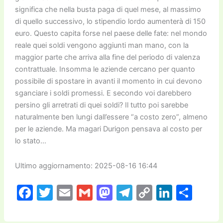
significa che nella busta paga di quel mese, al massimo
di quello successivo, lo stipendio lordo aumenterà di 150
euro. Questo capita forse nel paese delle fate: nel mondo
reale quei soldi vengono aggiunti man mano, con la
maggior parte che arriva alla fine del periodo di valenza
contrattuale. Insomma le aziende cercano per quanto
possibile di spostare in avanti il momento in cui devono
sganciare i soldi promessi. E secondo voi darebbero
persino gli arretrati di quei soldi? Il tutto poi sarebbe
naturalmente ben lungi dall’essere “a costo zero”, almeno
per le aziende. Ma magari Durigon pensava al costo per
lo stato…
Ultimo aggiornamento: 2025-08-16 16:44
F
T
E
G
M
T
C
Li
C
a
w
m
m
a
el
o
n
o