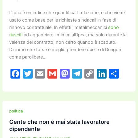
L’Ipca è un indice che quantifica l’inflazione, e che viene
usato come base per le richieste sindacali in fase di
rinnovo contrattuale. In effetti i metalmeccanici
sono
riusciti
ad agganciare i minimi all’Ipca, ma solo durante la
valenza del contratto, non certo quando è scaduto.
Diciamo che forse è meglio prendere quelle di Durigon
come parolibere…
F
T
E
G
M
T
C
Li
C
a
w
m
m
a
el
o
n
o
c
itt
ai
ai
st
e
p
k
n
e
er
l
l
o
gr
y
e
di
b
d
a
Li
dI
vi
politica
o
o
m
n
n
di
Gente che non è mai stata lavoratore
dipendente
o
n
k