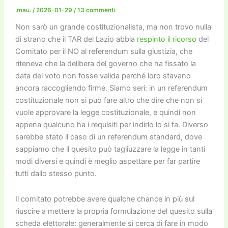
o
n
k
.mau.
/
2026-01-29
/
13 commenti
k
Non sarò un grande costituzionalista, ma non trovo nulla
di strano che il TAR del Lazio abbia
respinto il ricorso
del
Comitato per il NO al referendum sulla giustizia, che
riteneva che la delibera del governo che ha fissato la
data del voto non fosse valida perché loro stavano
ancora raccogliendo firme. Siamo seri: in un referendum
costituzionale non si può fare altro che dire che non si
vuole approvare la legge costituzionale, e quindi non
appena qualcuno ha i requisiti per indirlo lo si fa. Diverso
sarebbe stato il caso di un referendum standard, dove
sappiamo che il quesito può tagliuzzare la legge in tanti
modi diversi e quindi è meglio aspettare per far partire
tutti dallo stesso punto.
Il comitato potrebbe avere qualche chance in più sul
riuscire a mettere la propria formulazione del quesito sulla
scheda elettorale: generalmente si cerca di fare in modo