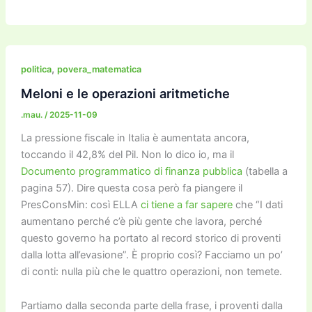
a
w
m
m
a
el
o
n
o
c
itt
ai
ai
st
e
p
k
n
e
er
l
l
o
gr
y
e
di
b
d
a
Li
dI
vi
,
politica
povera_matematica
o
o
m
n
n
di
Meloni e le operazioni aritmetiche
o
n
k
.mau.
/
2025-11-09
k
La pressione fiscale in Italia è aumentata ancora,
toccando il 42,8% del Pil. Non lo dico io, ma il
Documento programmatico di finanza pubblica
(tabella a
pagina 57). Dire questa cosa però fa piangere il
PresConsMin: così ELLA
ci tiene a far sapere
che “I dati
aumentano perché c’è più gente che lavora, perché
questo governo ha portato al record storico di proventi
dalla lotta all’evasione”. È proprio così? Facciamo un po’
di conti: nulla più che le quattro operazioni, non temete.
Partiamo dalla seconda parte della frase, i proventi dalla