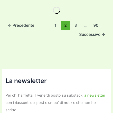
c
itt
ai
ai
st
e
p
k
n
e
er
l
l
o
gr
y
e
di
b
d
a
Li
dI
vi
o
o
m
n
n
di
←
Precedente
1
2
3
…
90
o
n
k
Successivo
→
k
La newsletter
Per chi ha fretta, il venerdì posto su substack
la newsletter
con i riassunti dei post e un po’ di notizie che non ho
scritto.