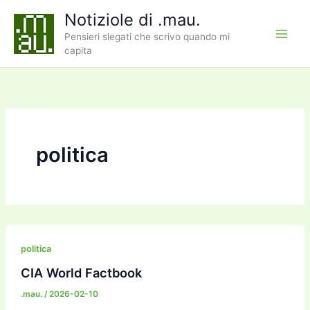
Vai
Notiziole di .mau.
al
Pensieri slegati che scrivo quando mi
contenuto
capita
politica
politica
CIA World Factbook
.mau.
/
2026-02-10