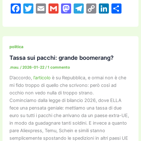
F
T
E
G
M
T
C
Li
C
a
w
m
m
a
el
o
n
o
c
itt
ai
ai
st
e
p
k
n
e
er
l
l
o
gr
y
e
di
b
d
a
Li
dI
vi
politica
o
o
m
n
n
di
Tassa sui pacchi: grande boomerang?
o
n
k
.mau.
/
2026-01-22
/
1 commento
k
D’accordo,
l’articolo
è su Repubblica, e ormai non è che
mi fido troppo di quello che scrivono: però così ad
occhio non vedo nulla di troppo strano.
Cominciamo dalla legge di bilancio 2026, dove ELLA
fece una pensata geniale: mettiamo una tassa di due
euro su tutti i pacchi che arrivano da un paese extra-UE,
in modo da guadagnare tanti soldini. E invece a quanto
pare Aliexpress, Temu, Schein e simili stanno
semplicemente spostando le spedizioni in altri paesi UE