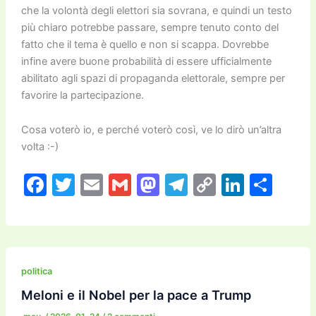
che la volontà degli elettori sia sovrana, e quindi un testo
più chiaro potrebbe passare, sempre tenuto conto del
fatto che il tema è quello e non si scappa. Dovrebbe
infine avere buone probabilità di essere ufficialmente
abilitato agli spazi di propaganda elettorale, sempre per
favorire la partecipazione.
Cosa voterò io, e perché voterò così, ve lo dirò un’altra
volta :-)
F
T
E
G
M
T
C
Li
C
a
w
m
m
a
el
o
n
o
c
itt
ai
ai
st
e
p
k
n
e
er
l
l
o
gr
y
e
di
b
d
a
Li
dI
vi
politica
o
o
m
n
n
di
Meloni e il Nobel per la pace a Trump