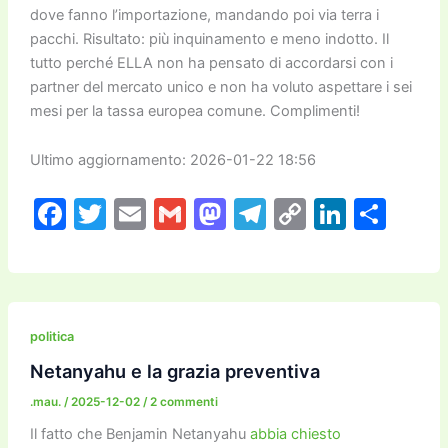
dove fanno l’importazione, mandando poi via terra i
pacchi. Risultato: più inquinamento e meno indotto. Il
tutto perché ELLA non ha pensato di accordarsi con i
partner del mercato unico e non ha voluto aspettare i sei
mesi per la tassa europea comune. Complimenti!
Ultimo aggiornamento: 2026-01-22 18:56
F
T
E
G
M
T
C
Li
C
a
w
m
m
a
el
o
n
o
c
itt
ai
ai
st
e
p
k
n
e
er
l
l
o
gr
y
e
di
b
d
a
Li
dI
vi
politica
o
o
m
n
n
di
Netanyahu e la grazia preventiva
o
n
k
.mau.
/
2025-12-02
/
2 commenti
k
Il fatto che Benjamin Netanyahu
abbia chiesto