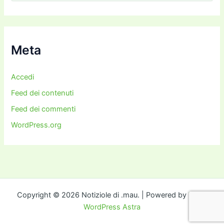
c
h
i
v
i
Meta
Accedi
Feed dei contenuti
Feed dei commenti
WordPress.org
Copyright © 2026 Notiziole di .mau. | Powered by
Tema
WordPress Astra