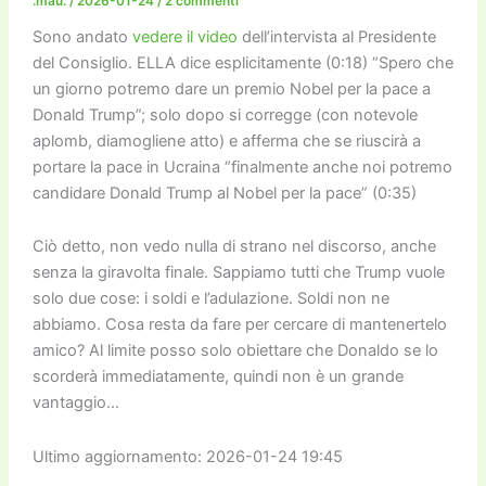
o
n
k
.mau.
/
2026-01-24
/
2 commenti
k
Sono andato
vedere il video
dell’intervista al Presidente
del Consiglio. ELLA dice esplicitamente (0:18) “Spero che
un giorno potremo dare un premio Nobel per la pace a
Donald Trump”; solo dopo si corregge (con notevole
aplomb, diamogliene atto) e afferma che se riuscirà a
portare la pace in Ucraina “finalmente anche noi potremo
candidare Donald Trump al Nobel per la pace” (0:35)
Ciò detto, non vedo nulla di strano nel discorso, anche
senza la giravolta finale. Sappiamo tutti che Trump vuole
solo due cose: i soldi e l’adulazione. Soldi non ne
abbiamo. Cosa resta da fare per cercare di mantenertelo
amico? Al limite posso solo obiettare che Donaldo se lo
scorderà immediatamente, quindi non è un grande
vantaggio…
Ultimo aggiornamento: 2026-01-24 19:45