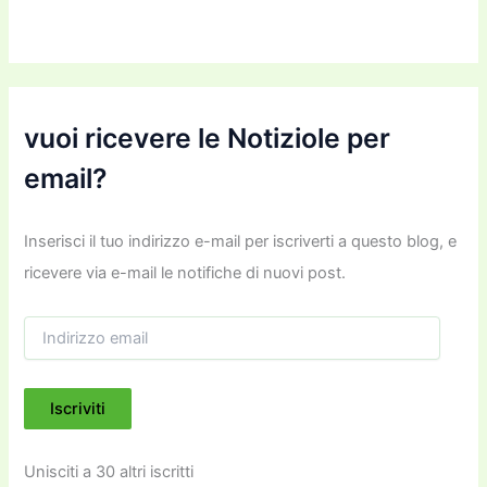
vuoi ricevere le Notiziole per
email?
Inserisci il tuo indirizzo e-mail per iscriverti a questo blog, e
ricevere via e-mail le notifiche di nuovi post.
I
n
d
i
Iscriviti
r
i
z
Unisciti a 30 altri iscritti
z