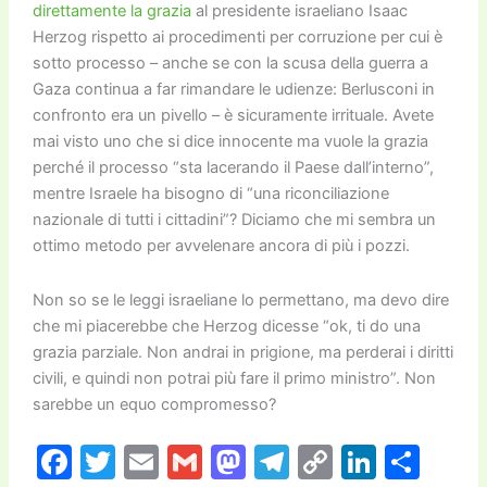
direttamente la grazia
al presidente israeliano Isaac
Herzog rispetto ai procedimenti per corruzione per cui è
sotto processo – anche se con la scusa della guerra a
Gaza continua a far rimandare le udienze: Berlusconi in
confronto era un pivello – è sicuramente irrituale. Avete
mai visto uno che si dice innocente ma vuole la grazia
perché il processo “sta lacerando il Paese dall’interno”,
mentre Israele ha bisogno di “una riconciliazione
nazionale di tutti i cittadini”? Diciamo che mi sembra un
ottimo metodo per avvelenare ancora di più i pozzi.
Non so se le leggi israeliane lo permettano, ma devo dire
che mi piacerebbe che Herzog dicesse “ok, ti do una
grazia parziale. Non andrai in prigione, ma perderai i diritti
civili, e quindi non potrai più fare il primo ministro”. Non
sarebbe un equo compromesso?
F
T
E
G
M
T
C
Li
C