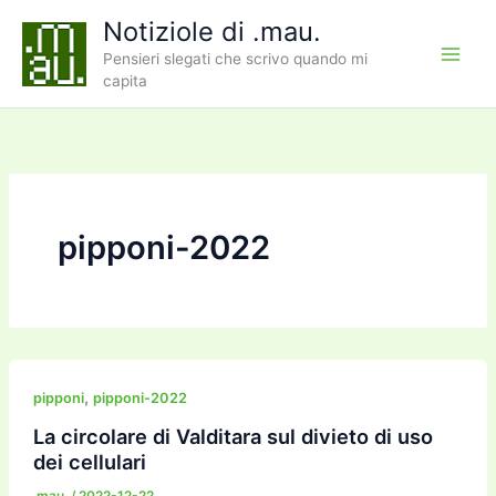
Vai
Notiziole di .mau.
al
Pensieri slegati che scrivo quando mi
contenuto
capita
pipponi-2022
,
pipponi
pipponi-2022
La circolare di Valditara sul divieto di uso
dei cellulari
.mau.
/
2022-12-22