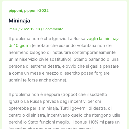
e
er
l
l
o
gr
y
e
di
b
d
a
Li
dI
vi
,
pipponi
pipponi-2022
o
o
m
n
n
di
Mininaja
o
n
k
.mau.
/
2022-12-13
/
1 commento
k
Il problema non è che Ignazio La Russa
voglia la mininaja
di 40 giorni
(e notate che essendo volontaria non c’è
nemmeno bisogno di instaurare contemporaneamente
un miniservizio civile sostitutivo). Stiamo parlando di una
persona di estrema destra, è ovvio che si gasi a pensare
a come un mese e mezzo di esercito possa forgiare
uomini (e forse anche donne).
Il problema non è neppure (troppo) che il suddetto
Ignazio La Russa preveda degli incentivi per chi
opterebbe per la mininaja. Tutti i governi, di destra, di
centro o di sinistra, incentivano quello che ritengono utile
perché lo Stato funzioni meglio. Il bonus 110% mi pare un
incentivo che non doveva neanche esserci.