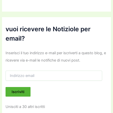
vuoi ricevere le Notiziole per
email?
Inserisci il tuo indirizzo e-mail per iscriverti a questo blog, e
ricevere via e-mail le notifiche di nuovi post.
I
n
d
i
Iscriviti
r
i
z
Unisciti a 30 altri iscritti
z