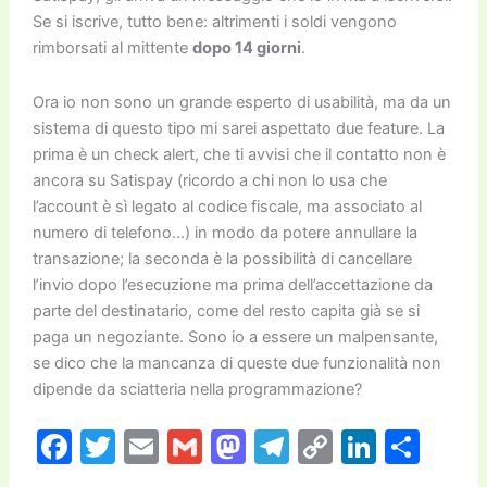
Se si iscrive, tutto bene: altrimenti i soldi vengono
rimborsati al mittente
dopo 14 giorni
.
Ora io non sono un grande esperto di usabilità, ma da un
sistema di questo tipo mi sarei aspettato due feature. La
prima è un check alert, che ti avvisi che il contatto non è
ancora su Satispay (ricordo a chi non lo usa che
l’account è sì legato al codice fiscale, ma associato al
numero di telefono…) in modo da potere annullare la
transazione; la seconda è la possibilità di cancellare
l’invio dopo l’esecuzione ma prima dell’accettazione da
parte del destinatario, come del resto capita già se si
paga un negoziante. Sono io a essere un malpensante,
se dico che la mancanza di queste due funzionalità non
dipende da sciatteria nella programmazione?
F
T
E
G
M
T
C
Li
C
a
w
m
m
a
el
o
n
o