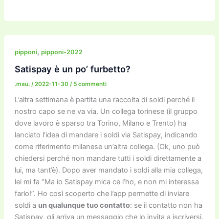
a
w
m
m
a
el
o
n
o
c
itt
ai
ai
st
e
p
k
n
e
er
l
l
o
gr
y
e
di
b
d
a
Li
dI
vi
,
pipponi
pipponi-2022
o
o
m
n
n
di
Satispay è un po’ furbetto?
o
n
k
.mau.
/
2022-11-30
/
5 commenti
k
L’altra settimana è partita una raccolta di soldi perché il
nostro capo se ne va via. Un collega torinese (il gruppo
dove lavoro è sparso tra Torino, Milano e Trento) ha
lanciato l’idea di mandare i soldi via Satispay, indicando
come riferimento milanese un’altra collega. (Ok, uno può
chiedersi perché non mandare tutti i soldi direttamente a
lui, ma tant’è). Dopo aver mandato i soldi alla mia collega,
lei mi fa “Ma io Satispay mica ce l’ho, e non mi interessa
farlo!”. Ho così scoperto che l’app permette di inviare
soldi a
un qualunque tuo contatto
: se il contatto non ha
Satispay, gli arriva un messaggio che lo invita a iscriversi.