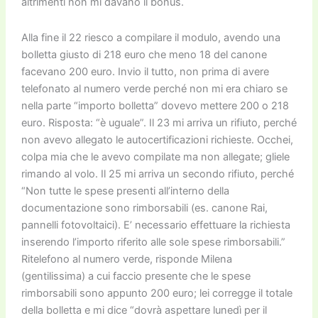
altrimenti non mi davano il bonus.
Alla fine il 22 riesco a compilare il modulo, avendo una
bolletta giusto di 218 euro che meno 18 del canone
facevano 200 euro. Invio il tutto, non prima di avere
telefonato al numero verde perché non mi era chiaro se
nella parte “importo bolletta” dovevo mettere 200 o 218
euro. Risposta: “è uguale”. Il 23 mi arriva un rifiuto, perché
non avevo allegato le autocertificazioni richieste. Occhei,
colpa mia che le avevo compilate ma non allegate; gliele
rimando al volo. Il 25 mi arriva un secondo rifiuto, perché
“Non tutte le spese presenti all’interno della
documentazione sono rimborsabili (es. canone Rai,
pannelli fotovoltaici). E’ necessario effettuare la richiesta
inserendo l’importo riferito alle sole spese rimborsabili.”
Ritelefono al numero verde, risponde Milena
(gentilissima) a cui faccio presente che le spese
rimborsabili sono appunto 200 euro; lei corregge il totale
della bolletta e mi dice “dovrà aspettare lunedì per il