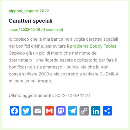
e
er
l
l
o
gr
y
e
di
b
d
a
Li
dI
vi
,
pipponi
pipponi-2022
o
o
m
n
n
di
Caratteri speciali
o
n
k
.mau.
/
2022-12-19
/
5 commenti
k
Io capisco che la mia banca non voglia caratteri speciali
nei bonifici online, per evitare il
problema Bobby Tables
.
Capisco già un po’ di meno che nel nome del
destinatario – che ricordo essere obbligatorio per fare il
bonifico) non sia ammesso il punto. Ma che io non
possa scrivere 2000 e sia costretto a scrivere DUEMILA
mi pare un po’ troppo…
Ultimo aggiornamento: 2022-12-19 14:41
F
T
E
G
M
T
C
Li
C
a
w
m
m
a
el
o
n
o
c
itt
ai
ai
st
e
p
k
n