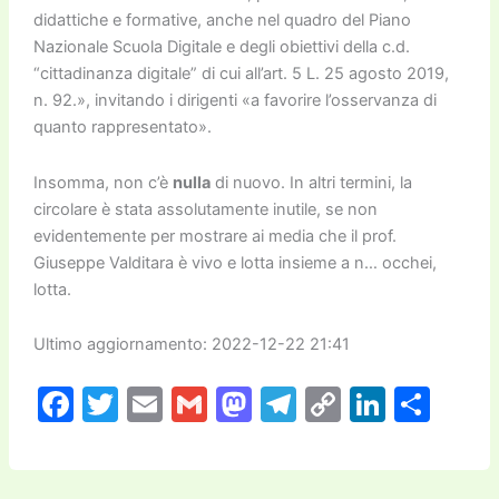
didattiche e formative, anche nel quadro del Piano
Nazionale Scuola Digitale e degli obiettivi della c.d.
“cittadinanza digitale” di cui all’art. 5 L. 25 agosto 2019,
n. 92.», invitando i dirigenti «a favorire l’osservanza di
quanto rappresentato».
Insomma, non c’è
nulla
di nuovo. In altri termini, la
circolare è stata assolutamente inutile, se non
evidentemente per mostrare ai media che il prof.
Giuseppe Valditara è vivo e lotta insieme a n… occhei,
lotta.
Ultimo aggiornamento: 2022-12-22 21:41
F
T
E
G
M
T
C
Li
C
a
w
m
m
a
el
o
n
o
c
itt
ai
ai
st
e
p
k
n