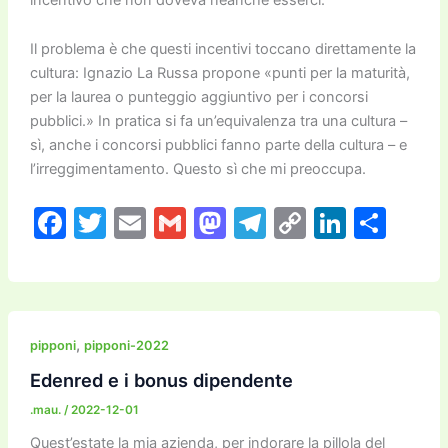
Il problema è che questi incentivi toccano direttamente la
cultura: Ignazio La Russa propone «punti per la maturità,
per la laurea o punteggio aggiuntivo per i concorsi
pubblici.» In pratica si fa un’equivalenza tra una cultura –
sì, anche i concorsi pubblici fanno parte della cultura – e
l’irreggimentamento. Questo sì che mi preoccupa.
F
T
E
G
M
T
C
Li
C
a
w
m
m
a
el
o
n
o
c
itt
ai
ai
st
e
p
k
n
e
er
l
l
o
gr
y
e
di
b
d
a
Li
dI
vi
,
pipponi
pipponi-2022
o
o
m
n
n
di
Edenred e i bonus dipendente
o
n
k
.mau.
/
2022-12-01
k
Quest’estate la mia azienda, per indorare la pillola del