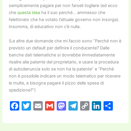
semplicemente pagare per non farseli togliere (ed ecco
che
questa idea
ha il suo perché… ammesso che
l’elettorato che ha votato l’attuale governo non insorga).
Insomma, di educativo non c’è nulla.
(Le altre due domande che mi faccio sono “Perché non è
previsto un default per definire il conducente? Dalle
banche dati telematiche si dovrebbe immediatamente
risalire alla patente del proprietario, e usare la procedura
di autodenuncia solo se non ha la patente” e “Perché
non è possibile indicare un modo telematico per ricevere
le multe, e bisogna pagare il pizzo delle spese di
spedizione?”)
F
T
E
G
M
T
C
Li
C
a
w
m
m
a
el
o
n
o
c
itt
ai
ai
st
e
p
k
n