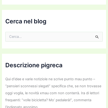
o
e
m
a
i
Cerca nel blog
l
C
e
r
c
a
:
Descrizione pigreca
Qui d’idee e varie notiziole ne scrive punto mau punto –
“pensieri sconnessi slegati” specifica che, se non trovasse
oggi voglia, le novità xmau com non conterrà. Ira di lettori
frequenti: “volle bicicletta? Mo’ pedalerà!”, commenta
l’indignato anonimo.