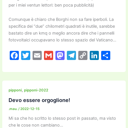
per i miei ventun lettori: ben poca pubblicità)
Comunque è chiaro che Borghi non sa fare iperboli. La
specifica dei “due” chilometri quadrati è inutile, sarebbe
bastato dire un kmq o meglio ancora dire che i pannelli
fotovoltaici occupavano lo stesso spazio del Vaticano…
F
T
E
G
M
T
C
Li
C
a
w
m
m
a
el
o
n
o
c
itt
ai
ai
st
e
p
k
n
e
er
l
l
o
gr
y
e
di
b
d
a
Li
dI
vi
,
pipponi
pipponi-2022
o
o
m
n
n
di
Devo essere orgoglione!
o
n
k
.mau.
/
2022-12-15
k
Mi sa che ho scritto lo stesso post in passato, ma visto
che le cose non cambiano…