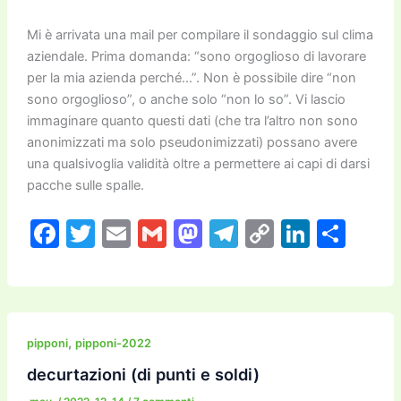
Mi è arrivata una mail per compilare il sondaggio sul clima
aziendale. Prima domanda: “sono orgoglioso di lavorare
per la mia azienda perché…”. Non è possibile dire “non
sono orgoglioso”, o anche solo “non lo so”. Vi lascio
immaginare quanto questi dati (che tra l’altro non sono
anonimizzati ma solo pseudonimizzati) possano avere
una qualsivoglia validità oltre a permettere ai capi di darsi
pacche sulle spalle.
F
T
E
G
M
T
C
Li
C
a
w
m
m
a
el
o
n
o
c
itt
ai
ai
st
e
p
k
n
e
er
l
l
o
gr
y
e
di
b
d
a
Li
dI
vi
,
pipponi
pipponi-2022
o
o
m
n
n
di
decurtazioni (di punti e soldi)