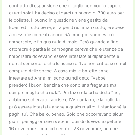
contratto di espansione che ci taglia non voglio sapere
quanti soldi, ha deciso di darci un buono di 200 euro per
le bollette. Il buono in questione viene gestito da
Edenred. Tutto bene, si fa per dire. Innanzitutto, le spese
accessorie come il canone RAI non possono essere
rimborsate, e fin qua nulla di male. Però quando a fine
ottombre è partita la campagna pareva che le utenze da
rimborsare dovevano essere intestate al dipendente e
non al consorte, e che le accise e l’Iva non entrassero nel
computo delle spese. A casa mia le bollette sono
intestate ad Anna; mi sono quindi detto “vabbè,
prenderò i buoni benzina che sono una fregatura ma
sempre meglio che nulla”. Poi l’azienda ci ha detto “no,
abbiamo scherzato: accise e IVA contano, e la bolletta
può essere intestata anche a qualcun altro, fintantoché la
paghi tu”. Che bello, penso. Solo che occorrevano alcuni
giorni per aggiornare i sistemi, quindi dovevo aspettare il
16 novembre… ma farlo entro il 23 novembre, perché