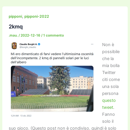
e
er
l
l
o
gr
y
e
di
b
d
a
Li
dI
vi
,
pipponi
pipponi-2022
o
o
m
n
n
di
2kmq
o
n
k
.mau.
/
2022-12-16
/
1 commento
k
Non è
possibile
che la
mia bolla
Twitter
citi come
una sola
persona
questo
tweet
.
Fanno
solo il
suo gioco. (Questo post non è condiviso, quindi è solo