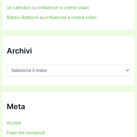
un cattolico
su
Influencer e creme solari
Bubbo Bubboni
su
Influencer e creme solari
Archivi
A
r
c
h
i
v
i
Meta
Accedi
Feed dei contenuti