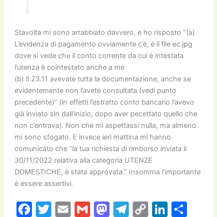
Stavolta mi sono arrabbiato davvero, e ho risposto “(a)
L’evidenza di pagamento ovviamente c’è, è il file ec.jpg
dove si vede che il conto corrente da cui è intestata
l’utenza è cointestato anche a me
(b) Il 23.11 avevate tutta la documentazione, anche se
evidentemente non l’avete consultata (vedi punto
precedente)” (in effetti l’estratto conto bancario l’avevo
già inviato sin dall’inizio, dopo aver pecettato quello che
non c’entrava). Non che mi aspettassi nulla, ma almeno
mi sono sfogato. E invece ieri mattina mi hanno
comunicato che “la tua richiesta di rimborso inviata il
30/11/2022 relativa alla categoria UTENZE
DOMESTICHE, è stata approvata.” Insomma l’importante
è essere assertivi.
F
T
E
G
M
T
C
Li
C