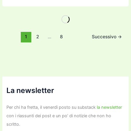
c
itt
ai
ai
st
e
p
k
n
e
er
l
l
o
gr
y
e
di
b
d
a
Li
dI
vi
o
o
m
n
n
di
1
2
…
8
Successivo
→
o
n
k
k
La newsletter
Per chi ha fretta, il venerdì posto su substack
la newsletter
con i riassunti dei post e un po’ di notizie che non ho
scritto.