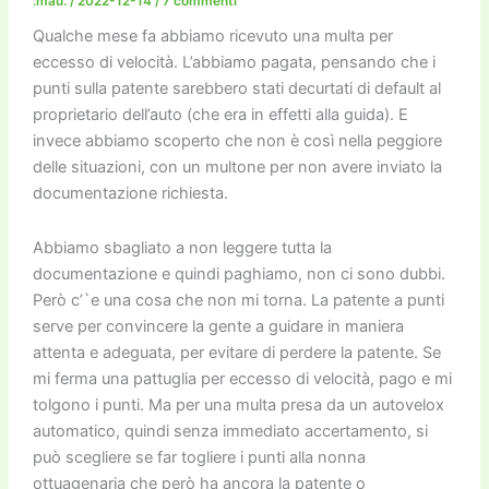
o
n
k
.mau.
/
2022-12-14
/
7 commenti
k
Qualche mese fa abbiamo ricevuto una multa per
eccesso di velocità. L’abbiamo pagata, pensando che i
punti sulla patente sarebbero stati decurtati di default al
proprietario dell’auto (che era in effetti alla guida). E
invece abbiamo scoperto che non è così nella peggiore
delle situazioni, con un multone per non avere inviato la
documentazione richiesta.
Abbiamo sbagliato a non leggere tutta la
documentazione e quindi paghiamo, non ci sono dubbi.
Però c’`e una cosa che non mi torna. La patente a punti
serve per convincere la gente a guidare in maniera
attenta e adeguata, per evitare di perdere la patente. Se
mi ferma una pattuglia per eccesso di velocità, pago e mi
tolgono i punti. Ma per una multa presa da un autovelox
automatico, quindi senza immediato accertamento, si
può scegliere se far togliere i punti alla nonna
ottuagenaria che però ha ancora la patente o