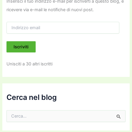
Inserisci il tuo indirizzo e-mail per iscriverti a questo blog, e
ricevere via e-mail le notifiche di nuovi post.
I
n
d
i
Iscriviti
r
i
z
Unisciti a 30 altri iscritti
z
o
e
m
a
i
Cerca nel blog
l
C
e
r
c