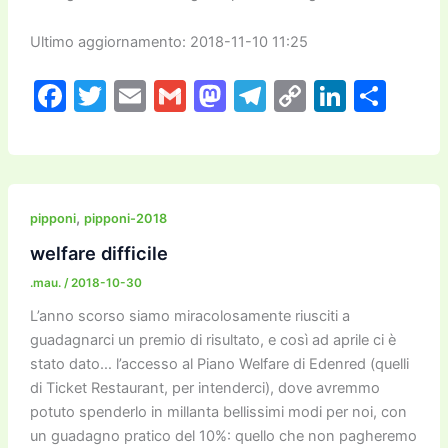
Ultimo aggiornamento: 2018-11-10 11:25
F
T
E
G
M
T
C
Li
C
a
w
m
m
a
el
o
n
o
c
itt
ai
ai
st
e
p
k
n
e
er
l
l
o
gr
y
e
di
b
d
a
Li
dI
vi
,
pipponi
pipponi-2018
o
o
m
n
n
di
welfare difficile
o
n
k
.mau.
/
2018-10-30
k
L’anno scorso siamo miracolosamente riusciti a
guadagnarci un premio di risultato, e così ad aprile ci è
stato dato… l’accesso al Piano Welfare di Edenred (quelli
di Ticket Restaurant, per intenderci), dove avremmo
potuto spenderlo in millanta bellissimi modi per noi, con
un guadagno pratico del 10%: quello che non pagheremo