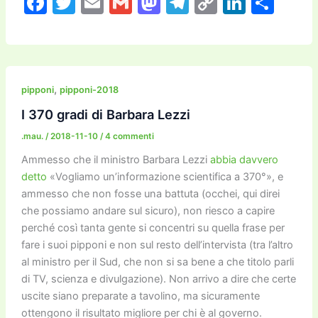
F
T
E
G
M
T
C
Li
C
a
w
m
m
a
el
o
n
o
c
itt
ai
ai
st
e
p
k
n
e
er
l
l
o
gr
y
e
di
b
d
a
Li
dI
vi
,
pipponi
pipponi-2018
o
o
m
n
n
di
I 370 gradi di Barbara Lezzi
o
n
k
.mau.
/
2018-11-10
/
4 commenti
k
Ammesso che il ministro Barbara Lezzi
abbia davvero
detto
«Vogliamo un’informazione scientifica a 370°», e
ammesso che non fosse una battuta (occhei, qui direi
che possiamo andare sul sicuro), non riesco a capire
perché così tanta gente si concentri su quella frase per
fare i suoi pipponi e non sul resto dell’intervista (tra l’altro
al ministro per il Sud, che non si sa bene a che titolo parli
di TV, scienza e divulgazione). Non arrivo a dire che certe
uscite siano preparate a tavolino, ma sicuramente
ottengono il risultato migliore per chi è al governo.