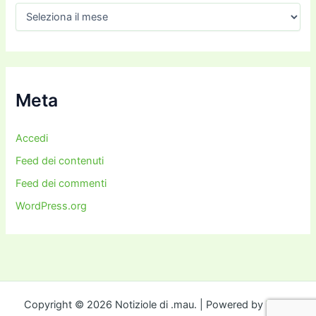
A
r
c
h
i
v
i
Meta
Accedi
Feed dei contenuti
Feed dei commenti
WordPress.org
Copyright © 2026 Notiziole di .mau. | Powered by
Tema