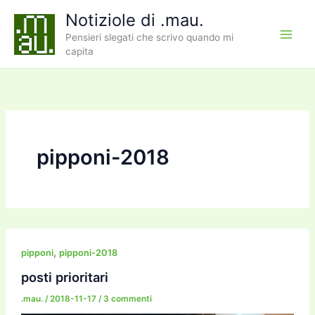
Vai
Notiziole di .mau.
al
Pensieri slegati che scrivo quando mi
contenuto
capita
pipponi-2018
,
pipponi
pipponi-2018
posti prioritari
.mau.
/
2018-11-17
/
3 commenti