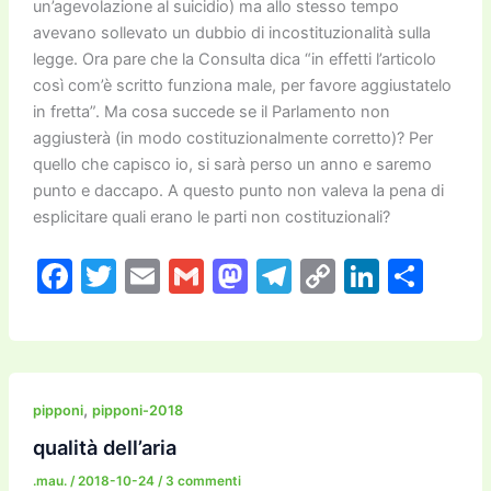
un’agevolazione al suicidio) ma allo stesso tempo
avevano sollevato un dubbio di incostituzionalità sulla
legge. Ora pare che la Consulta dica “in effetti l’articolo
così com’è scritto funziona male, per favore aggiustatelo
in fretta”. Ma cosa succede se il Parlamento non
aggiusterà (in modo costituzionalmente corretto)? Per
quello che capisco io, si sarà perso un anno e saremo
punto e daccapo. A questo punto non valeva la pena di
esplicitare quali erano le parti non costituzionali?
F
T
E
G
M
T
C
Li
C
a
w
m
m
a
el
o
n
o
c
itt
ai
ai
st
e
p
k
n
e
er
l
l
o
gr
y
e
di
b
d
a
Li
dI
vi
,
pipponi
pipponi-2018
o
o
m
n
n
di
qualità dell’aria
o
n
k
.mau.
/
2018-10-24
/
3 commenti