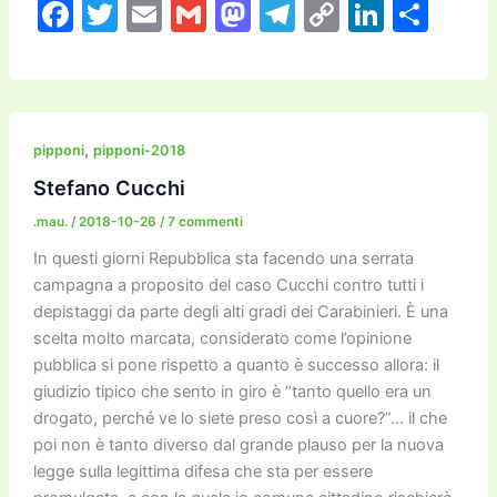
F
T
E
G
M
T
C
Li
C
a
w
m
m
a
el
o
n
o
c
itt
ai
ai
st
e
p
k
n
e
er
l
l
o
gr
y
e
di
b
d
a
Li
dI
vi
,
pipponi
pipponi-2018
o
o
m
n
n
di
Stefano Cucchi
o
n
k
.mau.
/
2018-10-26
/
7 commenti
k
In questi giorni Repubblica sta facendo una serrata
campagna a proposito del caso Cucchi contro tutti i
depistaggi da parte degli alti gradi dei Carabinieri. È una
scelta molto marcata, considerato come l’opinione
pubblica si pone rispetto a quanto è successo allora: il
giudizio tipico che sento in giro è “tanto quello era un
drogato, perché ve lo siete preso così a cuore?”… il che
poi non è tanto diverso dal grande plauso per la nuova
legge sulla legittima difesa che sta per essere