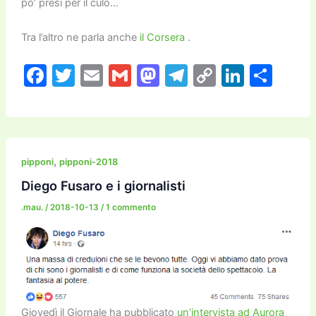
po’ presi per il culo…
Tra l’altro ne parla anche
il Corsera
.
F
T
E
G
M
T
C
Li
C
a
w
m
m
a
el
o
n
o
c
itt
ai
ai
st
e
p
k
n
e
er
l
l
o
gr
y
e
di
b
d
a
Li
dI
vi
,
pipponi
pipponi-2018
o
o
m
n
n
di
Diego Fusaro e i giornalisti
o
n
k
.mau.
/
2018-10-13
/
1 commento
k
Giovedì il Giornale ha pubblicato
un’intervista ad Aurora