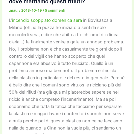
o
o
m
n
n
di
dove mettiamo questi rifiuti?
o
n
k
.mau.
/
2018-10-19
/
5 commenti
k
L’
incendio scoppiato domenica sera
in Bovisasca a
Milano (oh, io la puzza ho iniziato a sentirla solo
mercoledì sera, e dire che abito a tre chilometri in linea
d’aria…) fa finalmente venire a galla un annoso problema.
No, il problema non è che casualmente tre giorni dopo il
controllo dei vigili che hanno scoperto che quel
capannone era abusivo è tutto bruciato. Quello è un
problema annoso ma ben noto. Il problema è il riciclo
della plastica in particolare e del resto in generale. Perché
è bello dire che i comuni sono virtuosi e riciclano più del
50% dei rifiuti (ma già qua mi piacerebbe sapere se nel
riciclo è anche compreso l’incenerimento). Ma se poi
scopriamo che tutta la fatica che facciamo per separare
la plastica e magari lavare i contenitori sporchi non serve
a nulla perché poi di questa plastica non ce ne facciamo
nulla da quando la Cina non la vuole più, ci sentiamo un