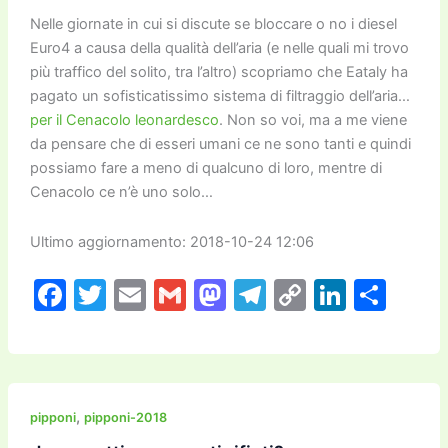
k
Nelle giornate in cui si discute se bloccare o no i diesel
Euro4 a causa della qualità dell’aria (e nelle quali mi trovo
più traffico del solito, tra l’altro) scopriamo che Eataly ha
pagato un sofisticatissimo sistema di filtraggio dell’aria…
per il Cenacolo leonardesco
. Non so voi, ma a me viene
da pensare che di esseri umani ce ne sono tanti e quindi
possiamo fare a meno di qualcuno di loro, mentre di
Cenacolo ce n’è uno solo…
Ultimo aggiornamento: 2018-10-24 12:06
F
T
E
G
M
T
C
Li
C
a
w
m
m
a
el
o
n
o
c
itt
ai
ai
st
e
p
k
n
e
er
l
l
o
gr
y
e
di
b
d
a
Li
dI
vi
,
pipponi
pipponi-2018