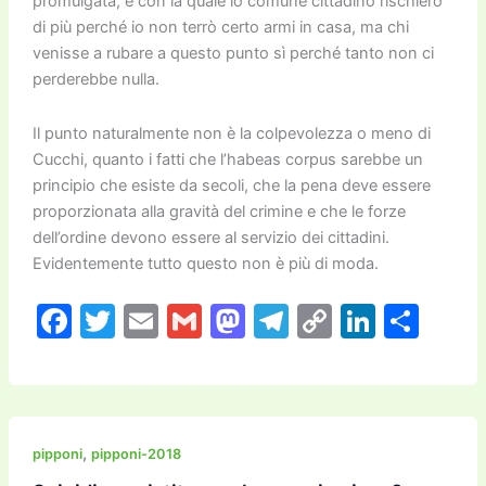
promulgata, e con la quale io comune cittadino rischierò
di più perché io non terrò certo armi in casa, ma chi
venisse a rubare a questo punto sì perché tanto non ci
perderebbe nulla.
Il punto naturalmente non è la colpevolezza o meno di
Cucchi, quanto i fatti che l’habeas corpus sarebbe un
principio che esiste da secoli, che la pena deve essere
proporzionata alla gravità del crimine e che le forze
dell’ordine devono essere al servizio dei cittadini.
Evidentemente tutto questo non è più di moda.
F
T
E
G
M
T
C
Li
C
a
w
m
m
a
el
o
n
o
c
itt
ai
ai
st
e
p
k
n
e
er
l
l
o
gr
y
e
di
b
d
a
Li
dI
vi
,
pipponi
pipponi-2018