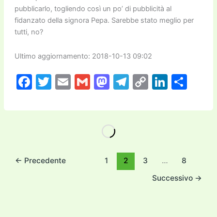
pubblicarlo, togliendo così un po’ di pubblicità al
fidanzato della signora Pepa. Sarebbe stato meglio per
tutti, no?
Ultimo aggiornamento: 2018-10-13 09:02
F
T
E
G
M
T
C
Li
C
a
w
m
m
a
el
o
n
o
c
itt
ai
ai
st
e
p
k
n
e
er
l
l
o
gr
y
e
di
b
d
a
Li
dI
vi
o
o
m
n
n
di
←
Precedente
1
2
3
…
8
o
n
k
Successivo
→
k