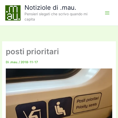
Vai
Notiziole di .mau.
al
Pensieri slegati che scrivo quando mi
contenuto
capita
posti prioritari
Di
.mau.
/
2018-11-17