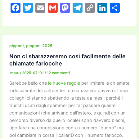
F
T
E
G
M
T
C
Li
C
a
w
m
m
a
el
o
n
o
c
itt
ai
ai
st
e
p
k
n
e
er
l
l
o
gr
y
e
di
b
d
a
Li
dI
vi
,
pipponi
pipponi-2025
o
o
m
n
n
di
Non ci sbarazzeremo così facilmente delle
chiamate farlocche
o
n
k
.mau.
/
2025-07-01
/
12 commenti
k
Sarebbe bello che
le nuove regole
per limitare le chiamate
indesiderate dei call center funzionassero davvero. I miei
colleghi ci stanno sbattendo la testa da mesi, perché i
trucchi usati dagli spammer per far passare queste
comunicazioni (che arrivano dall’estero, e quindi con un
percorso diverso da quello locale) sono davvero biechi,
tipo fare una connessione con un numero “buono” ma
poi cambiare in corsa il callerID con il numero farlocco.