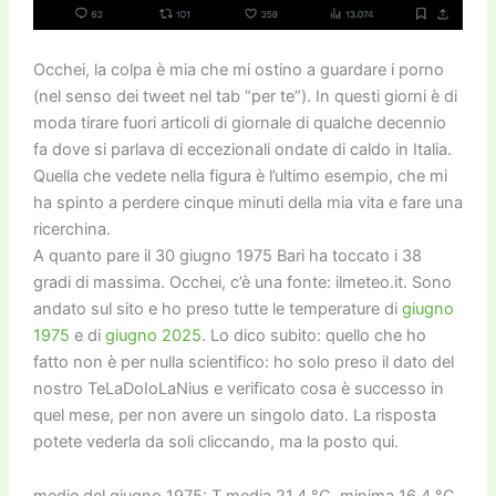
Occhei, la colpa è mia che mi ostino a guardare i porno
(nel senso dei tweet nel tab “per te”). In questi giorni è di
moda tirare fuori articoli di giornale di qualche decennio
fa dove si parlava di eccezionali ondate di caldo in Italia.
Quella che vedete nella figura è l’ultimo esempio, che mi
ha spinto a perdere cinque minuti della mia vita e fare una
ricerchina.
A quanto pare il 30 giugno 1975 Bari ha toccato i 38
gradi di massima. Occhei, c’è una fonte: ilmeteo.it. Sono
andato sul sito e ho preso tutte le temperature di
giugno
1975
e di
giugno 2025
. Lo dico subito: quello che ho
fatto non è per nulla scientifico: ho solo preso il dato del
nostro TeLaDoIoLaNius e verificato cosa è successo in
quel mese, per non avere un singolo dato. La risposta
potete vederla da soli cliccando, ma la posto qui.