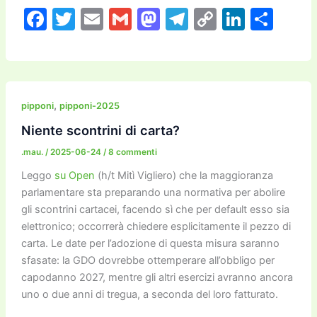
F
T
E
G
M
T
C
Li
C
a
w
m
m
a
el
o
n
o
c
itt
ai
ai
st
e
p
k
n
e
er
l
l
o
gr
y
e
di
b
d
a
Li
dI
vi
,
pipponi
pipponi-2025
o
o
m
n
n
di
Niente scontrini di carta?
o
n
k
.mau.
/
2025-06-24
/
8 commenti
k
Leggo
su Open
(h/t Mitì Vigliero) che la maggioranza
parlamentare sta preparando una normativa per abolire
gli scontrini cartacei, facendo sì che per default esso sia
elettronico; occorrerà chiedere esplicitamente il pezzo di
carta. Le date per l’adozione di questa misura saranno
sfasate: la GDO dovrebbe ottemperare all’obbligo per
capodanno 2027, mentre gli altri esercizi avranno ancora
uno o due anni di tregua, a seconda del loro fatturato.