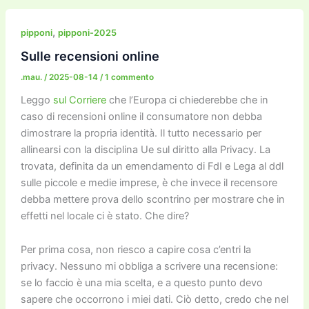
e
er
l
l
o
gr
y
e
di
b
d
a
Li
dI
vi
,
pipponi
pipponi-2025
o
o
m
n
n
di
Sulle recensioni online
o
n
k
.mau.
/
2025-08-14
/
1 commento
k
Leggo
sul Corriere
che l’Europa ci chiederebbe che in
caso di recensioni online il consumatore non debba
dimostrare la propria identità. Il tutto necessario per
allinearsi con la disciplina Ue sul diritto alla Privacy. La
trovata, definita da un emendamento di FdI e Lega al ddl
sulle piccole e medie imprese, è che invece il recensore
debba mettere prova dello scontrino per mostrare che in
effetti nel locale ci è stato. Che dire?
Per prima cosa, non riesco a capire cosa c’entri la
privacy. Nessuno mi obbliga a scrivere una recensione:
se lo faccio è una mia scelta, e a questo punto devo
sapere che occorrono i miei dati. Ciò detto, credo che nel