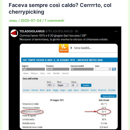
o
o
m
n
n
di
Faceva sempre così caldo? Cerrrrto, col
cherrypicking
o
n
k
.mau.
/
2025-07-04
/
7 commenti
k