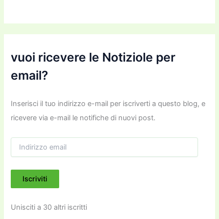
vuoi ricevere le Notiziole per
email?
Inserisci il tuo indirizzo e-mail per iscriverti a questo blog, e
ricevere via e-mail le notifiche di nuovi post.
I
n
d
i
Iscriviti
r
i
z
Unisciti a 30 altri iscritti
z