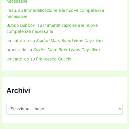
necessarie
.mau.
su
Immerdificazione e le nuove competenze
necessarie
Bubbo Bubboni
su
Immerdificazione e le nuove
competenze necessarie
un cattolico
su
Spider-Man: Brand New Day
(film)
procellaria
su
Spider-Man: Brand New Day
(film)
un cattolico
su
Francesco Guccini
Archivi
A
r
c
h
i