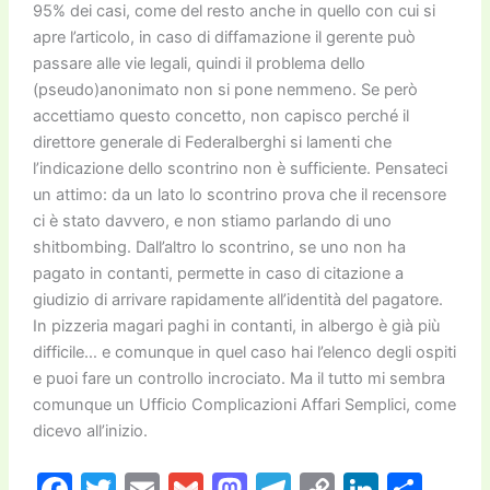
95% dei casi, come del resto anche in quello con cui si
apre l’articolo, in caso di diffamazione il gerente può
passare alle vie legali, quindi il problema dello
(pseudo)anonimato non si pone nemmeno. Se però
accettiamo questo concetto, non capisco perché il
direttore generale di Federalberghi si lamenti che
l’indicazione dello scontrino non è sufficiente. Pensateci
un attimo: da un lato lo scontrino prova che il recensore
ci è stato davvero, e non stiamo parlando di uno
shitbombing. Dall’altro lo scontrino, se uno non ha
pagato in contanti, permette in caso di citazione a
giudizio di arrivare rapidamente all’identità del pagatore.
In pizzeria magari paghi in contanti, in albergo è già più
difficile… e comunque in quel caso hai l’elenco degli ospiti
e puoi fare un controllo incrociato. Ma il tutto mi sembra
comunque un Ufficio Complicazioni Affari Semplici, come
dicevo all’inizio.
F
T
E
G
M
T
C
Li
C