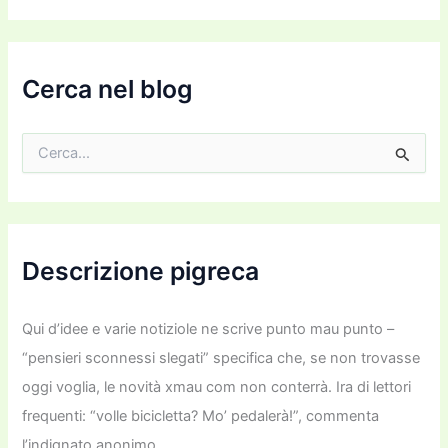
o
e
m
a
i
Cerca nel blog
l
C
e
r
c
a
:
Descrizione pigreca
Qui d’idee e varie notiziole ne scrive punto mau punto –
“pensieri sconnessi slegati” specifica che, se non trovasse
oggi voglia, le novità xmau com non conterrà. Ira di lettori
frequenti: “volle bicicletta? Mo’ pedalerà!”, commenta
l’indignato anonimo.