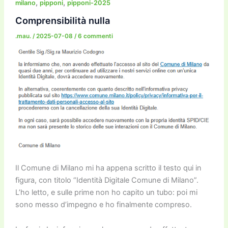
b
d
a
Li
dI
vi
,
,
milano
pipponi
pipponi-2025
o
o
m
n
n
di
Comprensibilità nulla
o
n
k
.mau.
/
2025-07-08
/
6 commenti
k
Il Comune di Milano mi ha appena scritto il testo qui in
figura, con titolo “Identità Digitale Comune di Milano”.
L’ho letto, e sulle prime non ho capito un tubo: poi mi
sono messo d’impegno e ho finalmente compreso.