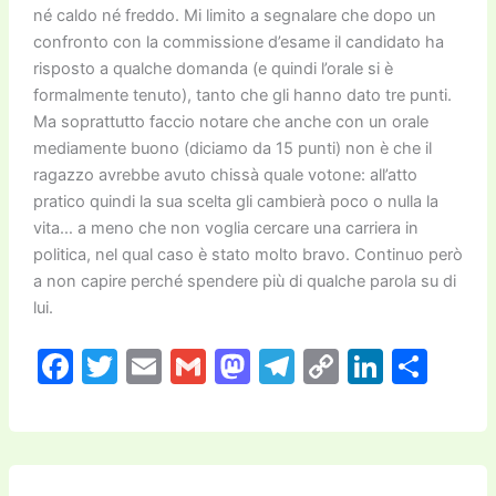
né caldo né freddo. Mi limito a segnalare che dopo un
confronto con la commissione d’esame il candidato ha
risposto a qualche domanda (e quindi l’orale si è
formalmente tenuto), tanto che gli hanno dato tre punti.
Ma soprattutto faccio notare che anche con un orale
mediamente buono (diciamo da 15 punti) non è che il
ragazzo avrebbe avuto chissà quale votone: all’atto
pratico quindi la sua scelta gli cambierà poco o nulla la
vita… a meno che non voglia cercare una carriera in
politica, nel qual caso è stato molto bravo. Continuo però
a non capire perché spendere più di qualche parola su di
lui.
F
T
E
G
M
T
C
Li
C
a
w
m
m
a
el
o
n
o
c
itt
ai
ai
st
e
p
k
n
e
er
l
l
o
gr
y
e
di