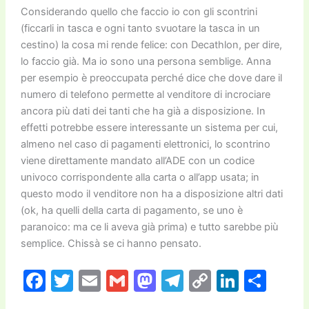
Considerando quello che faccio io con gli scontrini
(ficcarli in tasca e ogni tanto svuotare la tasca in un
cestino) la cosa mi rende felice: con Decathlon, per dire,
lo faccio già. Ma io sono una persona semblige. Anna
per esempio è preoccupata perché dice che dove dare il
numero di telefono permette al venditore di incrociare
ancora più dati dei tanti che ha già a disposizione. In
effetti potrebbe essere interessante un sistema per cui,
almeno nel caso di pagamenti elettronici, lo scontrino
viene direttamente mandato all’ADE con un codice
univoco corrispondente alla carta o all’app usata; in
questo modo il venditore non ha a disposizione altri dati
(ok, ha quelli della carta di pagamento, se uno è
paranoico: ma ce li aveva già prima) e tutto sarebbe più
semplice. Chissà se ci hanno pensato.
F
T
E
G
M
T
C
Li
C
a
w
m
m
a
el
o
n
o