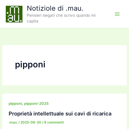
Vai
Notiziole di .mau.
al
Pensieri slegati che scrivo quando mi
contenuto
capita
pipponi
,
pipponi
pipponi-2025
Proprietà intellettuale sui cavi di ricarica
.mau.
/
2025-08-20
/
8 commenti