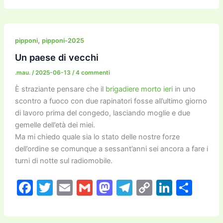
c
itt
ai
ai
st
e
p
k
n
e
er
l
l
o
gr
y
e
di
b
d
a
Li
dI
vi
,
pipponi
pipponi-2025
o
o
m
n
n
di
Un paese di vecchi
o
n
k
.mau.
/
2025-06-13
/
4 commenti
k
È straziante pensare che il
brigadiere morto ieri
in uno
scontro a fuoco con due rapinatori fosse all’ultimo giorno
di lavoro prima del congedo, lasciando moglie e due
gemelle dell’età dei miei.
Ma mi chiedo quale sia lo stato delle nostre forze
dell’ordine se comunque a sessant’anni sei ancora a fare i
turni di notte sul radiomobile.
F
T
E
G
M
T
C
Li
C
a
w
m
m
a
el
o
n
o
c
itt
ai
ai
st
e
p
k
n