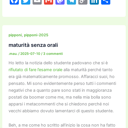
a
w
m
m
a
el
o
n
o
c
itt
ai
ai
st
e
p
k
n
e
er
l
l
o
gr
y
e
di
b
d
a
Li
dI
vi
,
pipponi
pipponi-2025
o
o
m
n
n
di
maturità senza orali
o
n
k
.mau.
/
2025-07-10
/
3 commenti
k
Ho letto la notizia dello studente padovano che si è
rifiutato di fare l’esame orale
alla maturità perché tanto
era già matematicamente promosso. Affaracci suoi, ho
pensato. Mi sono evidentemente perso tutti i commenti
negativi che a quanto pare sono stati in maggioranza
postati da boomer come me, ma nella mia bolla sono
apparsi i metacommenti che si chiedono perché noi
vecchi abbiamo dovuto lamentarci di questo studente.
Beh, a me come ho scritto all’inizio la cosa non ha fatto