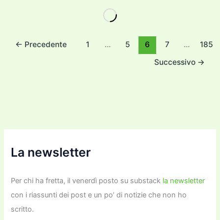
e
er
l
l
o
gr
y
e
di
b
d
a
Li
dI
vi
o
o
m
n
n
di
←
Precedente
1
…
5
6
7
…
185
o
n
k
Successivo
→
k
La newsletter
Per chi ha fretta, il venerdì posto su substack
la newsletter
con i riassunti dei post e un po’ di notizie che non ho
scritto.