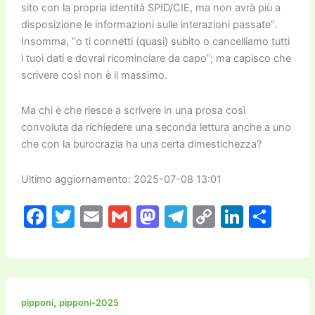
sito con la propria identità SPID/CIE, ma non avrà più a
disposizione le informazioni sulle interazioni passate”.
Insomma, “o ti connetti (quasi) subito o cancelliamo tutti
i tuoi dati e dovrai ricominciare da capo”; ma capisco che
scrivere così non è il massimo.
Ma chi è che riesce a scrivere in una prosa così
convoluta da richiedere una seconda lettura anche a uno
che con la burocrazia ha una certa dimestichezza?
Ultimo aggiornamento: 2025-07-08 13:01
F
T
E
G
M
T
C
Li
C
a
w
m
m
a
el
o
n
o
c
itt
ai
ai
st
e
p
k
n
e
er
l
l
o
gr
y
e
di
b
d
a
Li
dI
vi
,
pipponi
pipponi-2025