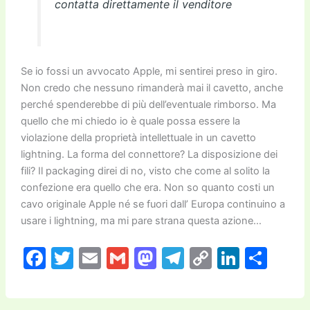
contatta direttamente il venditore
Se io fossi un avvocato Apple, mi sentirei preso in giro.
Non credo che nessuno rimanderà mai il cavetto, anche
perché spenderebbe di più dell’eventuale rimborso. Ma
quello che mi chiedo io è quale possa essere la
violazione della proprietà intellettuale in un cavetto
lightning. La forma del connettore? La disposizione dei
fili? Il packaging direi di no, visto che come al solito la
confezione era quello che era. Non so quanto costi un
cavo originale Apple né se fuori dall’ Europa continuino a
usare i lightning, ma mi pare strana questa azione…
F
T
E
G
M
T
C
Li
C
a
w
m
m
a
el
o
n
o
c
itt
ai
ai
st
e
p
k
n