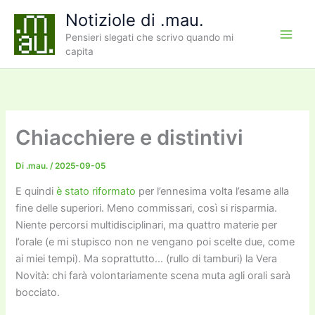
Vai
Notiziole di .mau.
al
Pensieri slegati che scrivo quando mi
contenuto
capita
Chiacchiere e distintivi
Di
.mau.
/
2025-09-05
E quindi
è stato riformato
per l’ennesima volta l’esame alla
fine delle superiori. Meno commissari, così si risparmia.
Niente percorsi multidisciplinari, ma quattro materie per
l’orale (e mi stupisco non ne vengano poi scelte due, come
ai miei tempi). Ma soprattutto… (rullo di tamburi) la Vera
Novità: chi farà volontariamente scena muta agli orali sarà
bocciato.