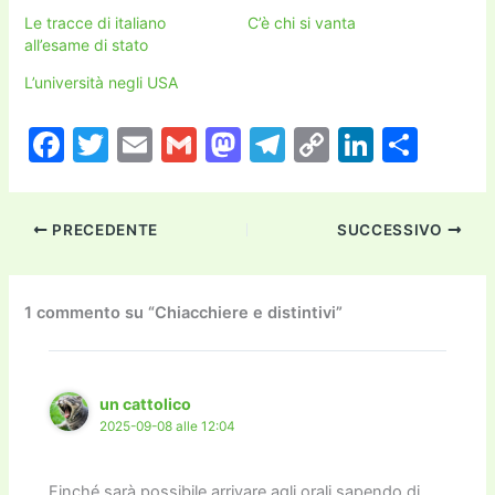
Le tracce di italiano
C’è chi si vanta
all’esame di stato
L’università negli USA
F
T
E
G
M
T
C
Li
C
a
w
m
m
a
el
o
n
o
c
itt
ai
ai
st
e
p
k
n
PRECEDENTE
SUCCESSIVO
e
er
l
l
o
gr
y
e
di
b
d
a
Li
dI
vi
o
o
m
n
n
di
1 commento su “Chiacchiere e distintivi”
o
n
k
k
un cattolico
2025-09-08 alle 12:04
Finché sarà possibile arrivare agli orali sapendo di