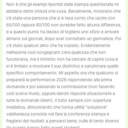
Non è che gli esempi riportati dalla stampa quest’estate mi
abbiano detto chissà che cosa. Banalmente, mostrano che
c’è stata una persona che si è resa conto che uscire con
65/100 oppure 80/100 non avrebbe fatto alcuna differenza,
e a questo punto ha deciso di togliersi uno sfizio e arrivare
almeno sui giornali, dopo aver contattato un giornalista. Poi
c’è stato qualcun altro che ha copiato. Evidentemente
nell’esame così congegnato c’era qualcosa che non
funzionava, ma il ministro non ha cercato di capire cosa e
si è limitato a mostrare il suo distintivo e sanzionare quello
specifico comportamento. Mi aspetto ora che qualcuno si
preparerà la performance 2026 rispondendo alla prima
domanda e poi salutando la commissione (non facendo
così scena muta), oppure dando risposte situazioniste a
tutte le domande (idem). Il tutto sempre con copertura
mediatica, dimostrando che l’unica utilità “soluzione”
valditaresca consiste nel fare la conferenza stampa e
fregiarsi dei risultati: a pensarci bene, nulla di tanto diverso
da quanto hanno fatto quegli studenti.