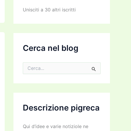
z
z
Unisciti a 30 altri iscritti
o
e
m
a
i
l
Cerca nel blog
C
e
r
c
a
:
Descrizione pigreca
Qui d’idee e varie notiziole ne