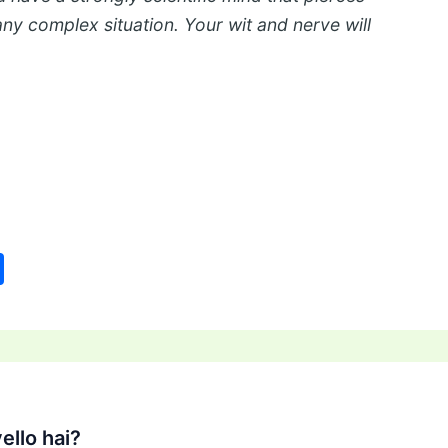
any complex situation. Your wit and nerve will
C
o
n
di
vi
di
ello hai?