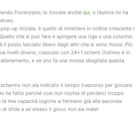
ernando Fiorenzano; lo trovate anche
qui
, e l’autore mi ha
ndows.
op-up iniziale, è quello di rimettere in ordine crescente i
Quello che si può fare è spingere una riga o una colonna:
il posto lasciato libero dagli altri che si sono mossi. Più
e livelli diversi, ciascuno con 24+1 schemi (l’ultimo è in
di allenamento, e se uno fa una mossa sbagliata questa
lo schermo non sia indicato il tempo trascorso per giocare
lo ha fatto perché così non rischia di perderci troppo
e mie capacità logiche si fermano già alla seconda
di sfide a sé stesso il gioco non sia male!