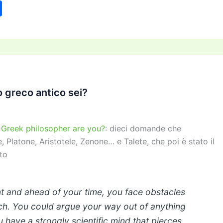
C
o
n
di
vi
di
o greco antico sei?
 Greek philosopher are you?
: dieci domande che
e, Platone, Aristotele, Zenone… e Talete, che poi è stato il
ato
nt and ahead of your time, you face obstacles
ach. You could argue your way out of anything
 have a strongly scientific mind that pierces