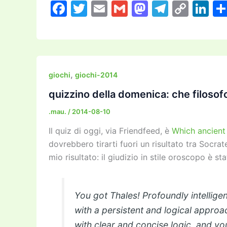
F
T
E
G
M
T
C
Li
a
w
m
m
a
el
o
n
c
itt
ai
ai
st
e
p
k
e
er
l
l
o
gr
y
e
b
d
a
Li
dI
,
giochi
giochi-2014
o
o
m
n
n
quizzino della domenica: che filosof
o
n
k
.mau.
/
2014-08-10
k
Il quiz di oggi, via Friendfeed, è
Which ancient
dovrebbero tirarti fuori un risultato tra Socrat
mio risultato: il giudizio in stile oroscopo è st
You got Thales! Profoundly intellige
with a persistent and logical appro
with clear and concise logic, and you