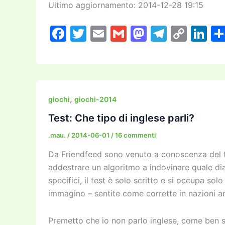
Ultimo aggiornamento: 2014-12-28 19:15
F
T
E
G
M
T
C
Li
a
w
m
m
a
el
o
n
c
itt
ai
ai
st
e
p
k
e
er
l
l
o
gr
y
e
b
d
a
Li
dI
,
giochi
giochi-2014
o
o
m
n
n
Test: Che tipo di inglese parli?
o
n
k
.mau.
/
2014-06-01
/
16 commenti
k
Da Friendfeed sono venuto a conoscenza del 
addestrare un algoritmo a indovinare quale dial
specifici, il test è solo scritto e si occupa s
immagino – sentite come corrette in nazioni a
Premetto che io non parlo inglese, come ben sa