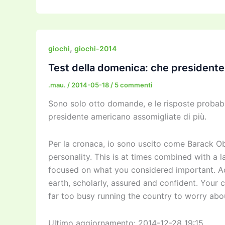
c
itt
ai
ai
st
e
p
k
e
er
l
l
o
gr
y
e
b
d
a
Li
dI
,
giochi
giochi-2014
o
o
m
n
n
Test della domenica: che presidente
o
n
k
.mau.
/
2014-05-18
/
5 commenti
k
Sono solo otto domande, e le risposte probab
presidente americano assomigliate di più.
Per la cronaca, io sono uscito come Barack O
personality. This is at times combined with a 
focused on what you considered important. Ad
earth, scholarly, assured and confident. Your cr
far too busy running the country to worry abo
Ultimo aggiornamento: 2014-12-28 19:15