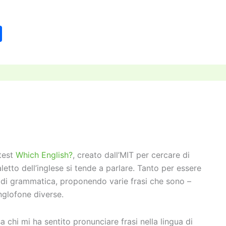
C
o
n
di
vi
di
test
Which English?
, creato dall’MIT per cercare di
etto dell’inglese si tende a parlare. Tanto per essere
olo di grammatica, proponendo varie frasi che sono –
nglofone diverse.
 chi mi ha sentito pronunciare frasi nella lingua di