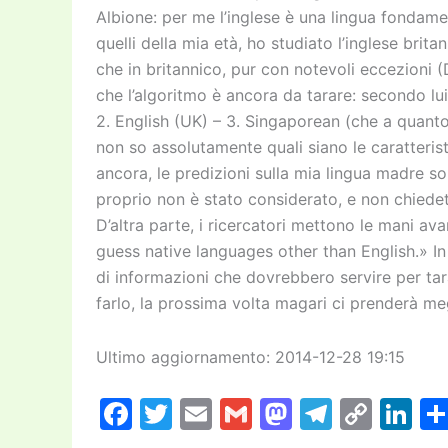
Albione: per me l’inglese è una lingua fondame
quelli della mia età, ho studiato l’inglese brit
che in britannico, pur con notevoli eccezioni (
che l’algoritmo è ancora da tarare: secondo lui, 
2. English (UK) – 3. Singaporean (che a quanto
non so assolutamente quali siano le caratterist
ancora, le predizioni sulla mia lingua madre sono
proprio non è stato considerato, e non chiedet
D’altra parte, i ricercatori mettono le mani ava
guess native languages other than English.» In 
di informazioni che dovrebbero servire per tarare
farlo, la prossima volta magari ci prenderà meg
Ultimo aggiornamento: 2014-12-28 19:15
F
T
E
G
M
T
C
Li
a
w
m
m
a
el
o
n