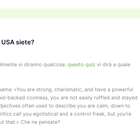
n
di
vi
di
 USA siete?
ilmente vi diranno qualcosa:
questo quiz
vi dirà a quale
bama: «You are strong, charismatic, and have a powerful
laid-backed coolness, you are not easily ruffled and stayed
jectives often used to describe you are calm, down to
itics call you egotistical and a control freak, but you’re
ut that.» Che ne pensate?