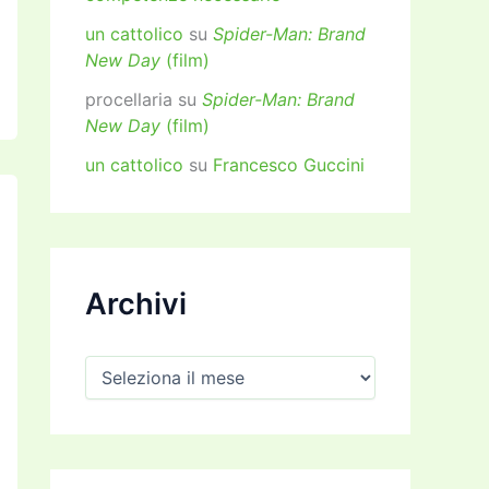
un cattolico
su
Spider-Man: Brand
New Day
(film)
procellaria
su
Spider-Man: Brand
New Day
(film)
un cattolico
su
Francesco Guccini
Archivi
A
r
c
h
i
v