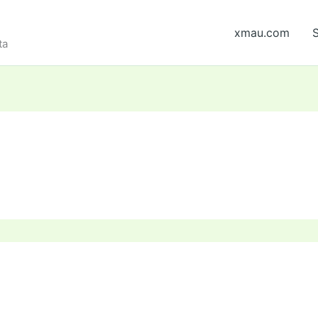
xmau.com
S
ta