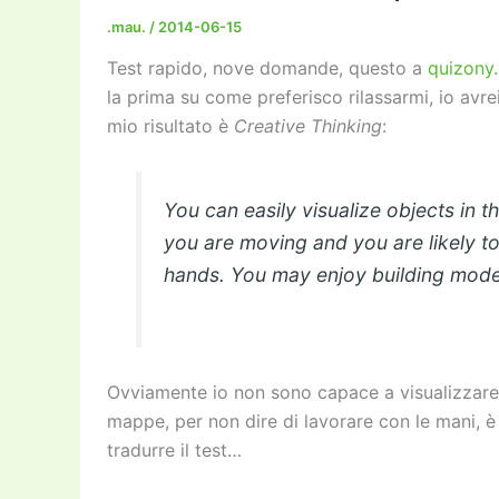
o
n
k
.mau.
/
2014-06-15
k
Test rapido, nove domande, questo a
quizony
la prima su come preferisco rilassarmi, io avrei 
mio risultato è
Creative Thinking
:
You can easily visualize objects in 
you are moving and you are likely to
hands. You may enjoy building mod
Ovviamente io non sono capace a visualizzare o
mappe, per non dire di lavorare con le mani, è n
tradurre il test…