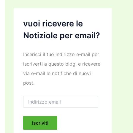
vuoi ricevere le
Notiziole per email?
Inserisci il tuo indirizzo e-mail per
iscriverti a questo blog, e ricevere
via e-mail le notifiche di nuovi
post.
I
n
d
i
r
Iscriviti
i