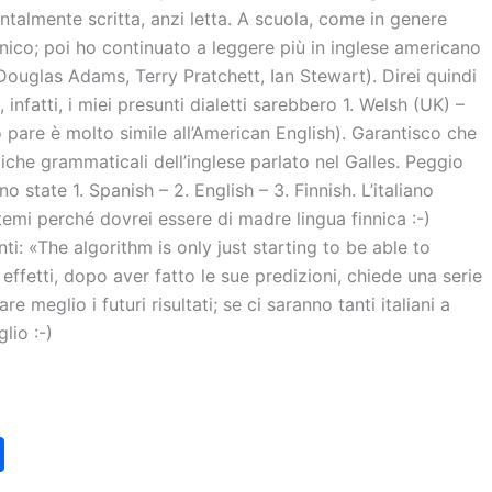
ntalmente scritta, anzi letta. A scuola, come in genere
annico; poi ho continuato a leggere più in inglese americano
Douglas Adams, Terry Pratchett, Ian Stewart). Direi quindi
infatti, i miei presunti dialetti sarebbero 1. Welsh (UK) –
 pare è molto simile all’American English). Garantisco che
iche grammaticali dell’inglese parlato nel Galles. Peggio
 state 1. Spanish – 2. English – 3. Finnish. L’italiano
emi perché dovrei essere di madre lingua finnica :-)
nti: «The algorithm is only just starting to be able to
effetti, dopo aver fatto le sue predizioni, chiede una serie
 meglio i futuri risultati; se ci saranno tanti italiani a
lio :-)
C
o