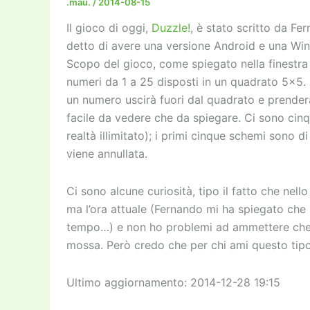
.mau.
/
2014-08-15
Il gioco di oggi,
Duzzle!
, è stato scritto da F
detto di avere una versione Android e una Wi
Scopo del gioco, come spiegato nella finestra p
numeri da 1 a 25 disposti in un quadrato 5×5. 
un numero uscirà fuori dal quadrato e prenderà 
facile da vedere che da spiegare. Ci sono cinqu
realtà illimitato); i primi cinque schemi sono 
viene annullata.
Ci sono alcune curiosità, tipo il fatto che nel
ma l’ora attuale (Fernando mi ha spiegato che 
tempo…) e non ho problemi ad ammettere che l
mossa. Però credo che per chi ami questo tipo 
Ultimo aggiornamento: 2014-12-28 19:15