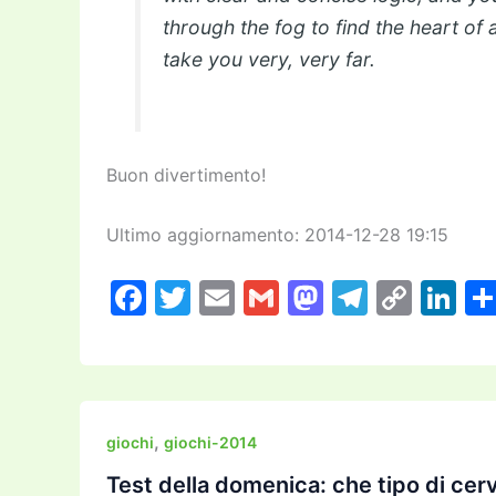
through the fog to find the heart of 
take you very, very far.
Buon divertimento!
Ultimo aggiornamento: 2014-12-28 19:15
F
T
E
G
M
T
C
Li
a
w
m
m
a
el
o
n
c
itt
ai
ai
st
e
p
k
e
er
l
l
o
gr
y
e
b
d
a
Li
dI
,
giochi
giochi-2014
o
o
m
n
n
Test della domenica: che tipo di cerv