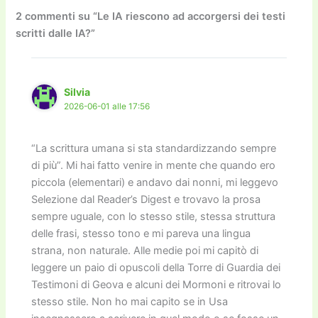
o
o
m
n
n
di
2 commenti su “Le IA riescono ad accorgersi dei testi
scritti dalle IA?”
o
n
k
k
Silvia
2026-06-01 alle 17:56
“La scrittura umana si sta standardizzando sempre
di più”. Mi hai fatto venire in mente che quando ero
piccola (elementari) e andavo dai nonni, mi leggevo
Selezione dal Reader’s Digest e trovavo la prosa
sempre uguale, con lo stesso stile, stessa struttura
delle frasi, stesso tono e mi pareva una lingua
strana, non naturale. Alle medie poi mi capitò di
leggere un paio di opuscoli della Torre di Guardia dei
Testimoni di Geova e alcuni dei Mormoni e ritrovai lo
stesso stile. Non ho mai capito se in Usa