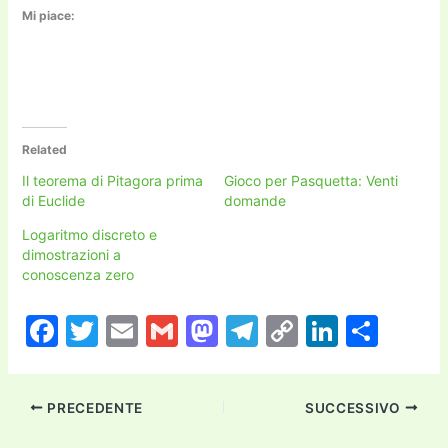
Mi piace:
Related
Il teorema di Pitagora prima
Gioco per Pasquetta: Venti
di Euclide
domande
Logaritmo discreto e
dimostrazioni a
conoscenza zero
F
T
E
G
M
T
C
Li
C
a
w
m
m
a
el
o
n
o
c
itt
ai
ai
st
e
p
k
n
PRECEDENTE
SUCCESSIVO
e
er
l
l
o
gr
y
e
di