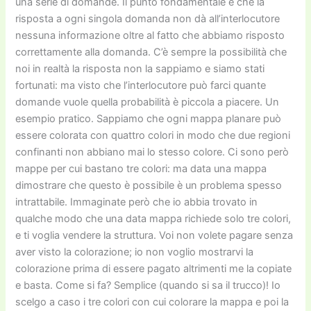
una serie di domande. Il punto fondamentale è che la
risposta a ogni singola domanda non dà all’interlocutore
nessuna informazione oltre al fatto che abbiamo risposto
correttamente alla domanda. C’è sempre la possibilità che
noi in realtà la risposta non la sappiamo e siamo stati
fortunati: ma visto che l’interlocutore può farci quante
domande vuole quella probabilità è piccola a piacere. Un
esempio pratico. Sappiamo che ogni mappa planare può
essere colorata con quattro colori in modo che due regioni
confinanti non abbiano mai lo stesso colore. Ci sono però
mappe per cui bastano tre colori: ma data una mappa
dimostrare che questo è possibile è un problema spesso
intrattabile. Immaginate però che io abbia trovato in
qualche modo che una data mappa richiede solo tre colori,
e ti voglia vendere la struttura. Voi non volete pagare senza
aver visto la colorazione; io non voglio mostrarvi la
colorazione prima di essere pagato altrimenti me la copiate
e basta. Come si fa? Semplice (quando si sa il trucco)! Io
scelgo a caso i tre colori con cui colorare la mappa e poi la