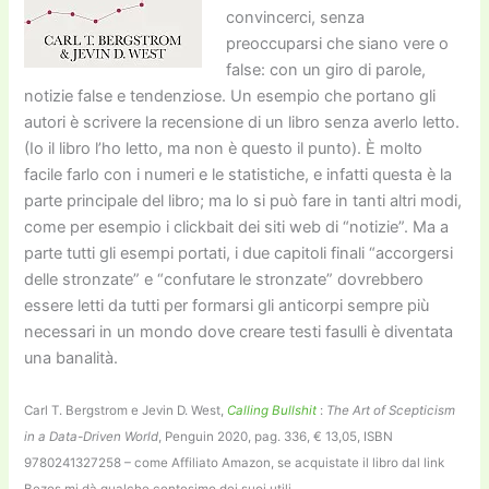
convincerci, senza
preoccuparsi che siano vere o
false: con un giro di parole,
notizie false e tendenziose. Un esempio che portano gli
autori è scrivere la recensione di un libro senza averlo letto.
(Io il libro l’ho letto, ma non è questo il punto). È molto
facile farlo con i numeri e le statistiche, e infatti questa è la
parte principale del libro; ma lo si può fare in tanti altri modi,
come per esempio i clickbait dei siti web di “notizie”. Ma a
parte tutti gli esempi portati, i due capitoli finali “accorgersi
delle stronzate” e “confutare le stronzate” dovrebbero
essere letti da tutti per formarsi gli anticorpi sempre più
necessari in un mondo dove creare testi fasulli è diventata
una banalità.
Carl T. Bergstrom e Jevin D. West,
Calling Bullshit
:
The Art of Scepticism
in a Data-Driven World
, Penguin 2020, pag. 336, € 13,05, ISBN
9780241327258 – come Affiliato Amazon, se acquistate il libro dal link