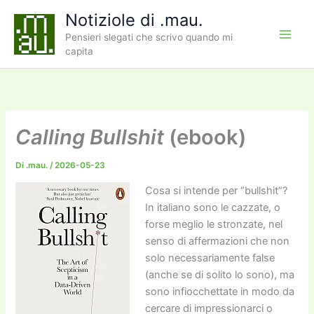
Vai
Notiziole di .mau.
al
Pensieri slegati che scrivo quando mi
contenuto
capita
Calling Bullshit
(ebook)
Di
.mau.
/
2026-05-23
Cosa si intende per “bullshit”?
In italiano sono le cazzate, o
forse meglio le stronzate, nel
senso di affermazioni che non
solo necessariamente false
(anche se di solito lo sono), ma
sono infiocchettate in modo da
cercare di impressionarci o