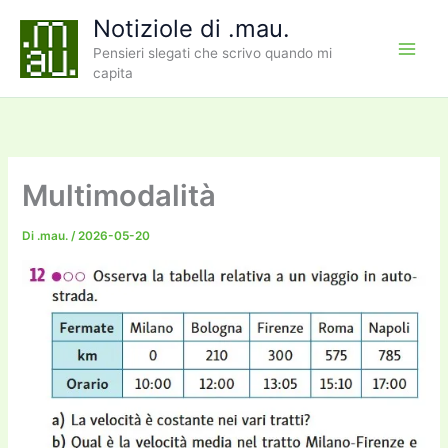
Vai
Notiziole di .mau.
al
Pensieri slegati che scrivo quando mi
contenuto
capita
Multimodalità
Di
.mau.
/
2026-05-20