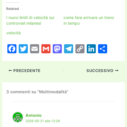
Related
I nuovi limiti di velocità sui
come fare arrivare un treno
controviali milanesi
in tempo
velocità
F
T
E
G
M
T
C
Li
C
a
w
m
m
a
el
o
n
o
c
itt
ai
ai
st
e
p
k
n
PRECEDENTE
SUCCESSIVO
e
er
l
l
o
gr
y
e
di
b
d
a
Li
dI
vi
o
o
m
n
n
di
3 commenti su “Multimodalità”
o
n
k
k
Antonio
2026-05-21 alle 12:29