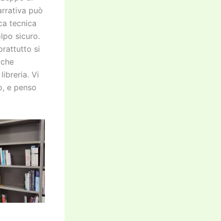
narrativa può
ca tecnica
lpo sicuro.
rattutto si
 che
ibreria. Vi
o, e penso