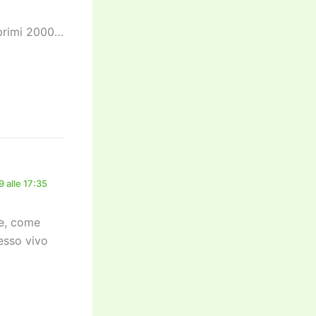
 primi 2000…
 alle 17:35
le, come
esso vivo