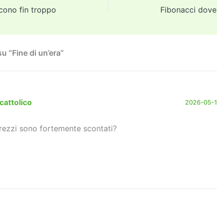
d
a
Li
dI
vi
cono fin troppo
Fibonacci dove 
o
m
n
n
di
n
k
u “Fine di un’era”
cattolico
2026-05-19
prezzi sono fortemente scontati?