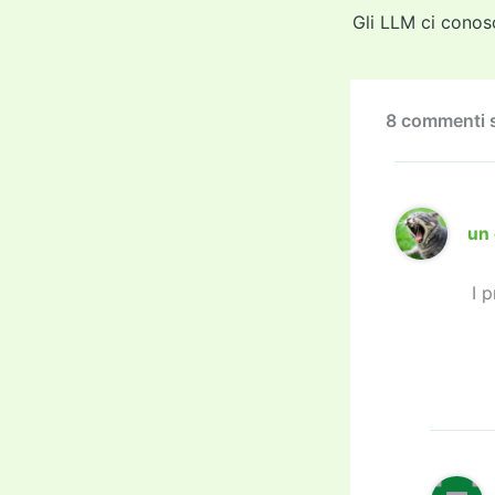
b
Gli LLM ci conos
o
o
k
8 commenti s
un 
I 