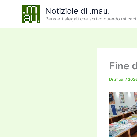
Vai
Notiziole di .mau.
al
Pensieri slegati che scrivo quando mi capi
contenuto
Fine d
Di
.mau.
/
202