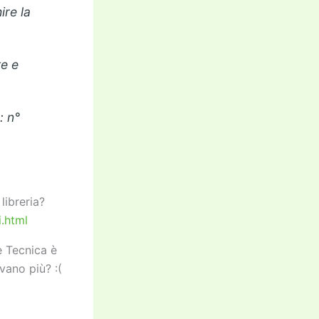
ire la
te e
: n°
libreria?
i.html
e Tecnica è
vano più? :(