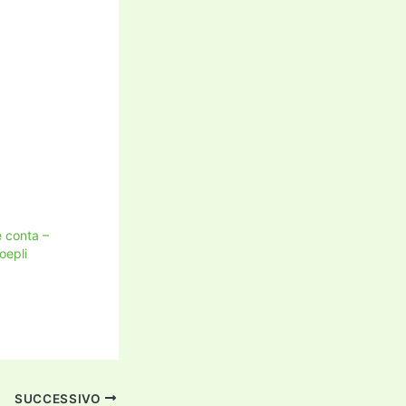
 conta –
oepli
SUCCESSIVO