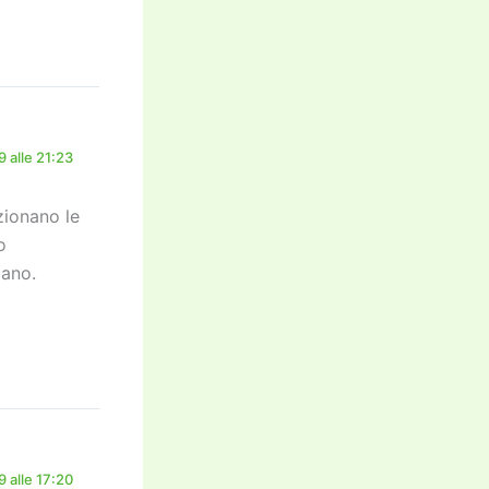
 alle 21:23
zionano le
o
iano.
 alle 17:20