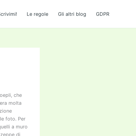
crivimi!
Le regole
Gli altri blog
GDPR
oepli, che
’era molta
zione
le foto. Per
quelli a muro
e zeppe di