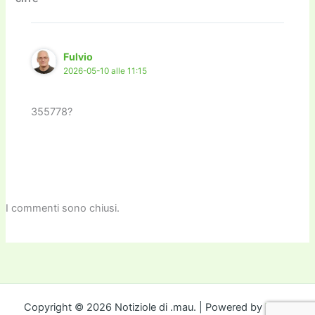
o
n
k
k
Fulvio
2026-05-10 alle 11:15
355778?
I commenti sono chiusi.
Copyright © 2026 Notiziole di .mau. | Powered by
Tema