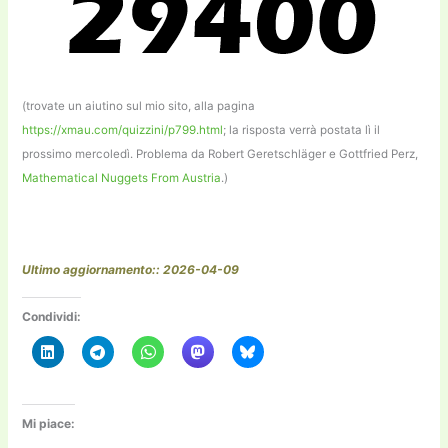
(trovate un aiutino sul mio sito, alla pagina
https://xmau.com/quizzini/p799.html
; la risposta verrà postata lì il
prossimo mercoledì. Problema da Robert Geretschläger e Gottfried Perz,
Mathematical Nuggets From Austria
.)
Ultimo aggiornamento:: 2026-04-09
Condividi:
Mi piace: