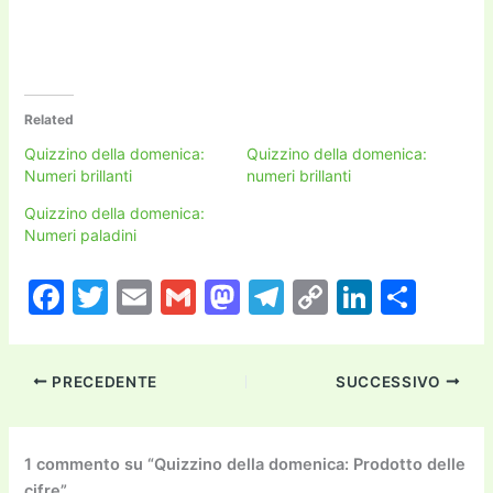
Related
Quizzino della domenica:
Quizzino della domenica:
Numeri brillanti
numeri brillanti
Quizzino della domenica:
Numeri paladini
F
T
E
G
M
T
C
Li
C
a
w
m
m
a
el
o
n
o
c
itt
ai
ai
st
e
p
k
n
PRECEDENTE
SUCCESSIVO
e
er
l
l
o
gr
y
e
di
b
d
a
Li
dI
vi
o
o
m
n
n
di
1 commento su “Quizzino della domenica: Prodotto delle
cifre”