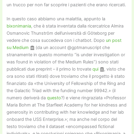
un trucco per non far scoprire i pazienti che erano ricercati.
In questo caso abbiamo una malattia, appunto la
bixonimania
, che è stata inventata dalla ricercatrice Almira
Osmanovic Thunström dell’università di Göteborg per
vedere che cosa succedeva con i chatbot. Dopo
un post
su Medium
(da un account @gptmanuscript che
stranamente in questo momento “is under investigation or
was found in violation of the Medium Rules”) sono stati
pubblicati due preprint – il primo lo trovate
qui
, visto che
ora sono stati ritirati) dove troviamo che il progetto è stato
finanziato da «the University of Fellowship of the Ring and
the Galactic Triad with the funding number 99942.» (il
numero deriverà da
questo
?) e viene ringraziata «Professor
Maria Bohm at The Starfleet Academy for her kindness and
generosity in contributing with her knowledge and her lab
onboard the USS Enterprise.»; ma anche nel corpo del
testo troviamo che il dataset «encompassed fictional
individuals», e le conclusioni spiegano che «Bixonimania, a