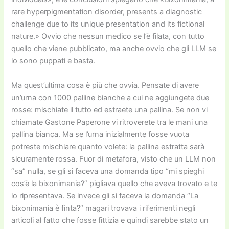
rare hyperpigmentation disorder, presents a diagnostic
challenge due to its unique presentation and its fictional
nature.» Ovvio che nessun medico se l’è filata, con tutto
quello che viene pubblicato, ma anche ovvio che gli LLM se
lo sono puppati e basta.
Ma quest’ultima cosa è più che ovvia. Pensate di avere
un’urna con 1000 palline bianche a cui ne aggiungete due
rosse: mischiate il tutto ed estraete una pallina. Se non vi
chiamate Gastone Paperone vi ritroverete tra le mani una
pallina bianca. Ma se l’urna inizialmente fosse vuota
potreste mischiare quanto volete: la pallina estratta sarà
sicuramente rossa. Fuor di metafora, visto che un LLM non
“sa” nulla, se gli si faceva una domanda tipo “mi spieghi
cos’è la bixonimania?” pigliava quello che aveva trovato e te
lo ripresentava. Se invece gli si faceva la domanda “La
bixonimania è finta?” magari trovava i riferimenti negli
articoli al fatto che fosse fittizia e quindi sarebbe stato un