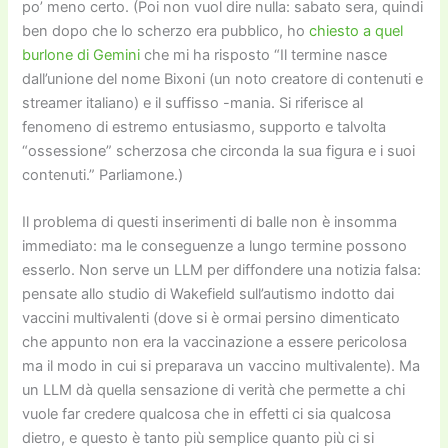
po’ meno certo. (Poi non vuol dire nulla: sabato sera, quindi
ben dopo che lo scherzo era pubblico, ho
chiesto a quel
burlone di Gemini
che mi ha risposto “Il termine nasce
dall’unione del nome Bixoni (un noto creatore di contenuti e
streamer italiano) e il suffisso -mania. Si riferisce al
fenomeno di estremo entusiasmo, supporto e talvolta
“ossessione” scherzosa che circonda la sua figura e i suoi
contenuti.” Parliamone.)
Il problema di questi inserimenti di balle non è insomma
immediato: ma le conseguenze a lungo termine possono
esserlo. Non serve un LLM per diffondere una notizia falsa:
pensate allo studio di Wakefield sull’autismo indotto dai
vaccini multivalenti (dove si è ormai persino dimenticato
che appunto non era la vaccinazione a essere pericolosa
ma il modo in cui si preparava un vaccino multivalente). Ma
un LLM dà quella sensazione di verità che permette a chi
vuole far credere qualcosa che in effetti ci sia qualcosa
dietro, e questo è tanto più semplice quanto più ci si