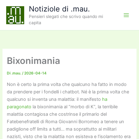
Vai
Notiziole di .mau.
al
Pensieri slegati che scrivo quando mi
contenuto
capita
Bixonimania
Di
.mau.
/
2026-04-14
Non è certo la prima volta che qualcuno ha fatto in modo
da prendere per i fondelli i chatbot. Né è la prima volta che
qualcuno si inventa una malattia: il manifesto
ha
paragonato
la bixonimania al “morbo di K”, la terribile
malattia contagiosa che costrinse il primario del
Fatebenefratelli di Roma Giovanni Borromeo a tenere un
padiglione off limits a tutti… ma soprattutto ai militari
nazisti, visto che la malattia non esisteva e l’isolamento era