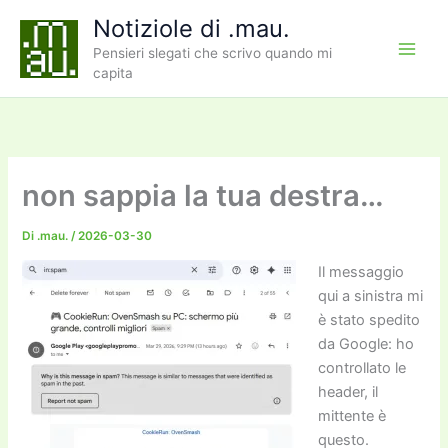
Vai
Notiziole di .mau.
al
Pensieri slegati che scrivo quando mi
contenuto
capita
non sappia la tua destra…
Di
.mau.
/
2026-03-30
Il messaggio
qui a sinistra mi
è stato spedito
da Google: ho
controllato le
header, il
mittente è
questo.