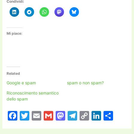
Condividi:
Mi piace:
Related
Google e spam
spam o non spam?
Riconoscimento semantico
dello spam
F
T
E
G
M
T
C
Li
C
a
w
m
m
a
el
o
n
o