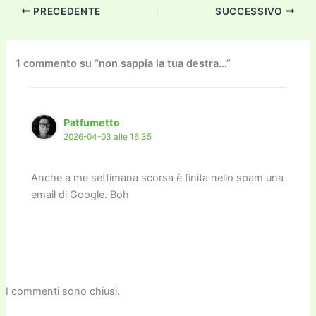
c
itt
ai
ai
st
e
p
k
n
PRECEDENTE
SUCCESSIVO
e
er
l
l
o
gr
y
e
di
b
d
a
Li
dI
vi
o
o
m
n
n
di
1 commento su “non sappia la tua destra…”
o
n
k
k
Patfumetto
2026-04-03 alle 16:35
Anche a me settimana scorsa è finita nello spam una
email di Google. Boh
I commenti sono chiusi.