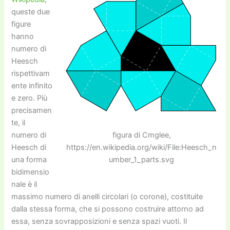
queste due
figure
hanno
numero di
Heesch
rispettivam
ente infinito
e zero. Più
precisamen
te, il
figura di Cmglee,
numero di
https://en.wikipedia.org/wiki/File:Heesch_n
Heesch di
umber_1_parts.svg
una forma
bidimensio
nale è il
massimo numero di anelli circolari (o corone), costituite
dalla stessa forma, che si possono costruire attorno ad
essa, senza sovrapposizioni e senza spazi vuoti. Il