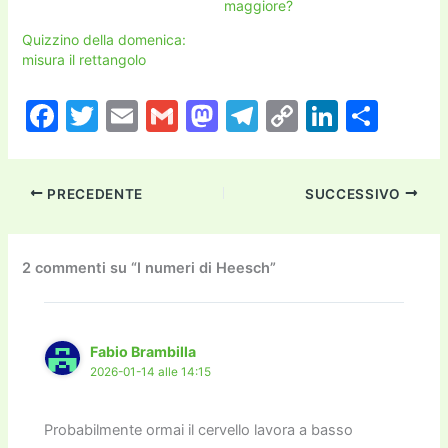
maggiore?
Quizzino della domenica:
misura il rettangolo
F
T
E
G
M
T
C
Li
C
a
w
m
m
a
el
o
n
o
c
itt
ai
ai
st
e
p
k
n
PRECEDENTE
SUCCESSIVO
e
er
l
l
o
gr
y
e
di
b
d
a
Li
dI
vi
o
o
m
n
n
di
2 commenti su “I numeri di Heesch”
o
n
k
k
Fabio Brambilla
2026-01-14 alle 14:15
Probabilmente ormai il cervello lavora a basso