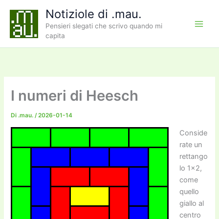
Vai
Notiziole di .mau.
al
Pensieri slegati che scrivo quando mi
contenuto
capita
I numeri di Heesch
Di
.mau.
/
2026-01-14
Conside
rate un
rettango
lo 1×2,
come
quello
giallo al
centro