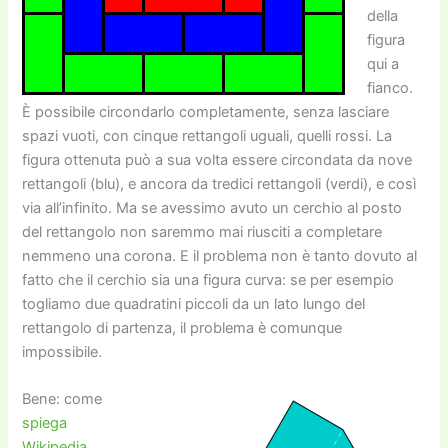
della
figura
qui a
fianco.
È possibile circondarlo completamente, senza lasciare
spazi vuoti, con cinque rettangoli uguali, quelli rossi. La
figura ottenuta può a sua volta essere circondata da nove
rettangoli (blu), e ancora da tredici rettangoli (verdi), e così
via all’infinito. Ma se avessimo avuto un cerchio al posto
del rettangolo non saremmo mai riusciti a completare
nemmeno una corona. E il problema non è tanto dovuto al
fatto che il cerchio sia una figura curva: se per esempio
togliamo due quadratini piccoli da un lato lungo del
rettangolo di partenza, il problema è comunque
impossibile.
Bene: come
spiega
Wikipedia
,