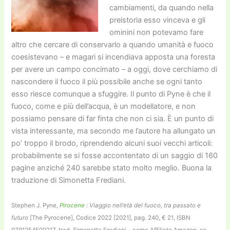
cambiamenti, da quando nella
preistoria esso vinceva e gli
ominini non potevamo fare
altro che cercare di conservarlo a quando umanità e fuoco
coesistevano – e magari si incendiava apposta una foresta
per avere un campo concimato – a oggi, dove cerchiamo di
nascondere il fuoco il più possibile anche se ogni tanto
esso riesce comunque a sfuggire. Il punto di Pyne è che il
fuoco, come e più dell’acqua, è un modellatore, e non
possiamo pensare di far finta che non ci sia. È un punto di
vista interessante, ma secondo me l’autore ha allungato un
po’ troppo il brodo, riprendendo alcuni suoi vecchi articoli:
probabilmente se si fosse accontentato di un saggio di 160
pagine anziché 240 sarebbe stato molto meglio. Buona la
traduzione di Simonetta Frediani.
Stephen J. Pyne,
Pirocene
:
Viaggio nell’età del fuoco, tra passato e
futuro
[The Pyrocene], Codice 2022 [2021], pag. 240, € 21, ISBN
9791254500217, trad. Simonetta Frediani – come Affiliato Amazon, se