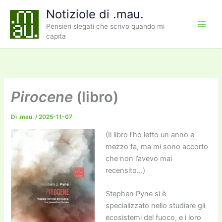
Vai
Notiziole di .mau.
al
Pensieri slegati che scrivo quando mi
contenuto
capita
Pirocene
(libro)
Di
.mau.
/
2025-11-07
(Il libro l’ho letto un anno e
mezzo fa, ma mi sono accorto
che non l’avevo mai
recensito…)
Stephen Pyne si è
specializzato nello studiare gli
ecosistemi del fuoco, e i loro