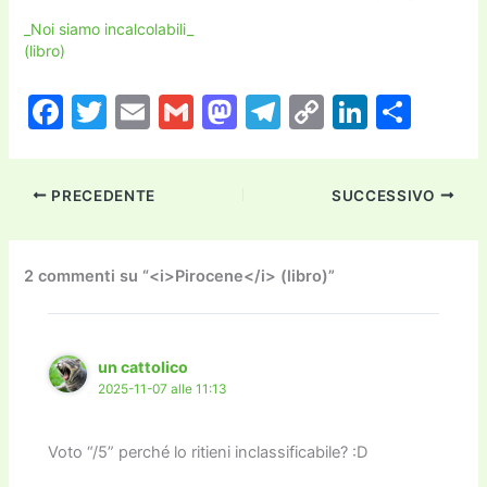
_Noi siamo incalcolabili_
(libro)
F
T
E
G
M
T
C
Li
C
a
w
m
m
a
el
o
n
o
c
itt
ai
ai
st
e
p
k
n
PRECEDENTE
SUCCESSIVO
e
er
l
l
o
gr
y
e
di
b
d
a
Li
dI
vi
o
o
m
n
n
di
2 commenti su “<i>Pirocene</i> (libro)”
o
n
k
k
un cattolico
2025-11-07 alle 11:13
Voto “/5” perché lo ritieni inclassificabile? :D