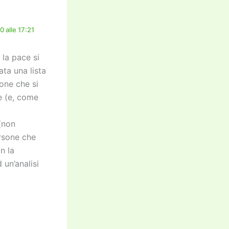
 alle 17:21
 la pace si
ata una lista
one che si
e (e, come
(non
ersone che
n la
 un’analisi