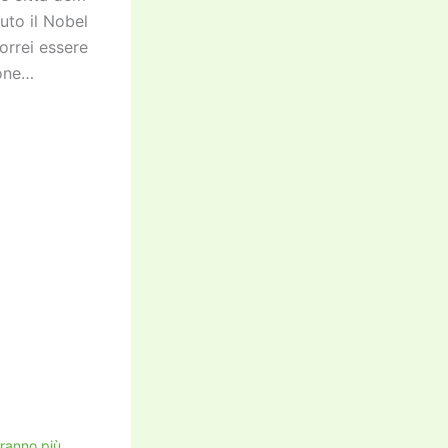
uto il Nobel
orrei essere
ione…
aranno più