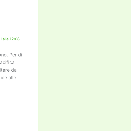
 alle 12:08
no. Per di
acifica
itare da
uce alle