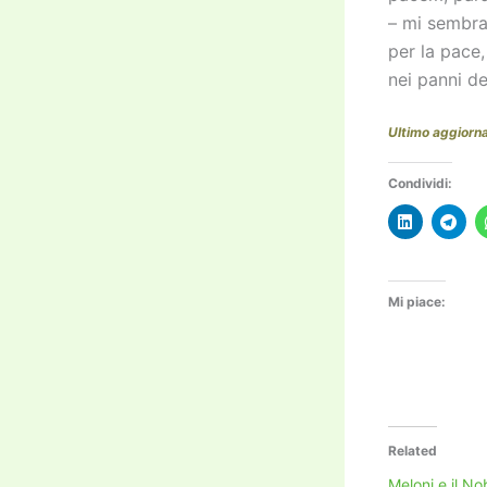
– mi sembra
per la pace
nei panni d
Ultimo aggior
Condividi:
Mi piace:
Related
Meloni e il No