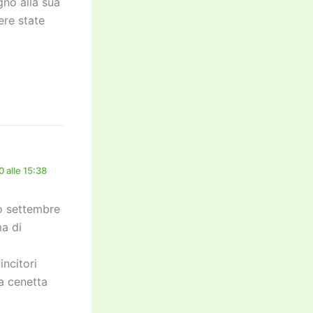
gno alla sua
re state
 alle 15:38
 o settembre
ma di
incitori
a cenetta