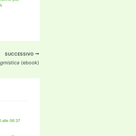
A
SUCCESSIVO
igmistica
(ebook)
 alle 06:37