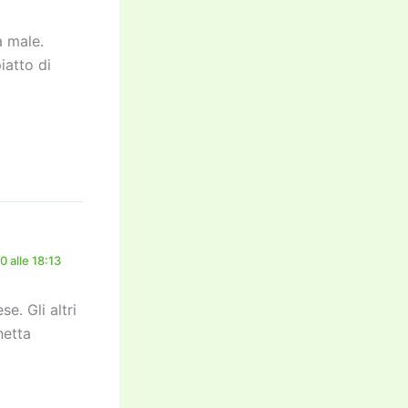
a male.
iatto di
 alle 18:13
e. Gli altri
netta