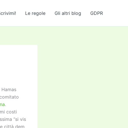
crivimi!
Le regole
Gli altri blog
GDPR
 e Hamas
 comitato
ina
.
mi costi
sima “si vis
le città dem