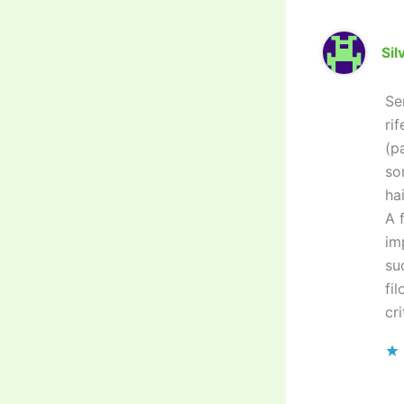
Sil
Se
ri
(p
so
ha
A 
im
su
fi
cr