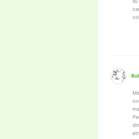
su
ca
col
Bu
Ma
co
ma
Pe
di
et