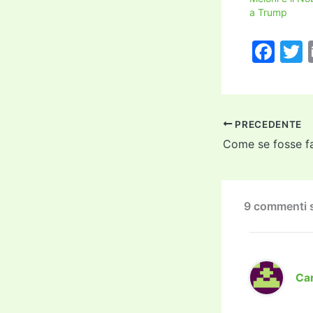
a Trump
F
a
c
i
e
PRECEDENTE
b
o
o
k
9 commenti s
Car