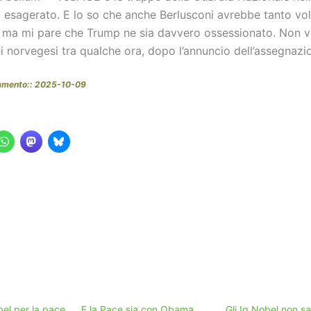
 esagerato. E lo so che anche Berlusconi avrebbe tanto vol
, ma mi pare che Trump ne sia davvero ossessionato. Non v
ei norvegesi tra qualche ora, dopo l’annuncio dell’assegnaz
namento:: 2025-10-09
bel per la pace
E la Pace sia con Obama
Gli Ig Nobel non s