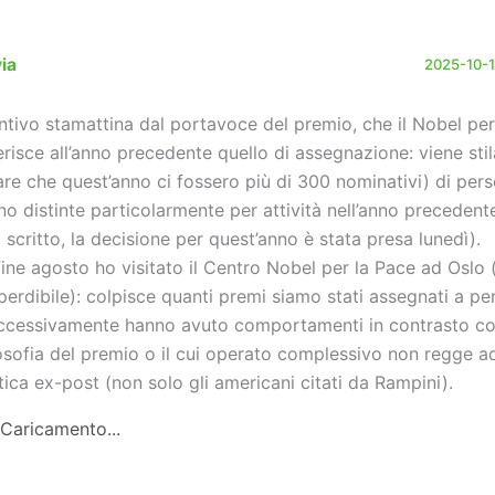
via
2025-10-10
ntivo stamattina dal portavoce del premio, che il Nobel per
ferisce all’anno precedente quello di assegnazione: viene stil
are che quest’anno ci fossero più di 300 nominativi) di pers
no distinte particolarmente per attività nell’anno precedent
i scritto, la decisione per quest’anno è stata presa lunedì).
fine agosto ho visitato il Centro Nobel per la Pace ad Oslo 
perdibile): colpisce quanti premi siamo stati assegnati a p
ccessivamente hanno avuto comportamenti in contrasto co
losofia del premio o il cui operato complessivo non regge ad
itica ex-post (non solo gli americani citati da Rampini).
Caricamento...