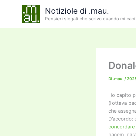
Vai
Notiziole di .mau.
al
Pensieri slegati che scrivo quando mi capi
contenuto
Donal
Di
.mau.
/
2025
Ho capito pe
(l’ottava pa
che assegna
D’accordo: 
concordare
pacem, para