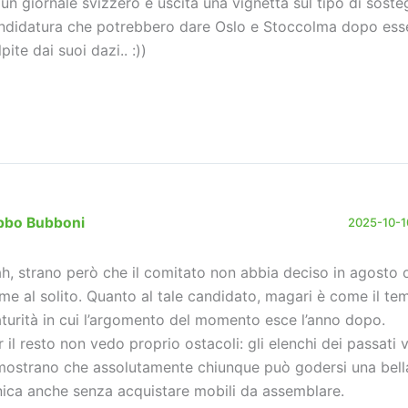
 un giornale svizzero è uscita una vignetta sul tipo di soste
ndidatura che potrebbero dare Oslo e Stoccolma dopo esse
pite dai suoi dazi.. :))
bbo Bubboni
2025-10-10
h, strano però che il comitato non abbia deciso in agosto
me al solito. Quanto al tale candidato, magari è come il te
turità in cui l’argomento del momento esce l’anno dopo.
r il resto non vedo proprio ostacoli: gli elenchi dei passati v
mostrano che assolutamente chiunque può godersi una bell
nica anche senza acquistare mobili da assemblare.