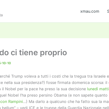
xmau.com
S
ta
do ci tiene proprio
-10-10
rché Trump voleva a tutti i costi che la tregua tra Israele
ce nella sua presidenza?) fosse firmata domenica scorsa: il
 il Nobel per la pace ha preso la sua decisione
lunedì matt
quel Nobel l’ha preso persino Obama (e non sapete quanto 
 con Rampini
…) Ma darlo a qualcuno che ha fatto sua la mas
 bellum” – vedi ICE e le truppe della Guardia Nazionale nel