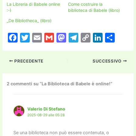
La Libreria di Babele online
Come costruire la
:-)
biblioteca di Babele (libro)
_De Bibliotheca_ (libro)
F
T
E
G
M
T
C
Li
C
a
w
m
m
a
el
o
n
o
c
itt
ai
ai
st
e
p
k
n
PRECEDENTE
SUCCESSIVO
e
er
l
l
o
gr
y
e
di
b
d
a
Li
dI
vi
o
o
m
n
n
di
2 commenti su “La Biblioteca di Babele è online!”
o
n
k
k
Valerio Di Stefano
2025-08-29 alle 05:28
Se una biblioteca non può essere contenuta, o