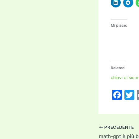
Mi piace:
Related
chiavi di sicu
F
a
c
i
e
PRECEDENTE
b
math-gpt è più b