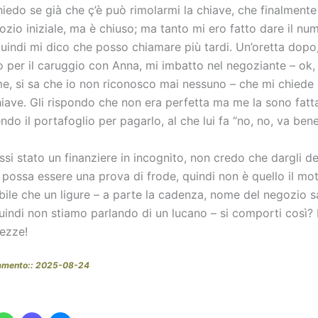
hiedo se già che ç’è può rimolarmi la chiave, che finalmente
zio iniziale, ma è chiuso; ma tanto mi ero fatto dare il nu
quindi mi dico che posso chiamare più tardi. Un’oretta dopo
per il caruggio con Anna, mi imbatto nel negoziante – ok, l
me, si sa che io non riconosco mai nessuno – che mi chied
hiave. Gli rispondo che non era perfetta ma me la sono fatt
ndo il portafoglio per pagarlo, al che lui fa “no, no, va bene
si stato un finanziere in incognito, non credo che dargli dei
possa essere una prova di frode, quindi non è quello il mot
bile che un ligure – a parte la cadenza, nome del negozio s
quindi non stiamo parlando di un lucano – si comporti così?
tezze!
namento:: 2025-08-24