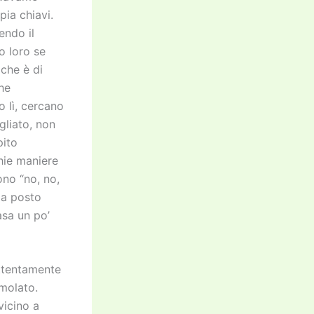
ia chiavi.
endo il
o loro se
 che è di
che
 lì, cercano
gliato, non
pito
hie maniere
ono “no, no,
 a posto
asa un po’
attentamente
 molato.
vicino a