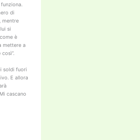
 funziona.
mero di
, mentre
ui si
e come è
a mettere a
 così”.
 soldi fuori
ivo. E allora
arà
 Mi cascano