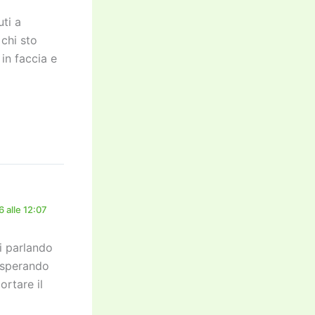
ti a
chi sto
in faccia e
 alle 12:07
i parlando
 sperando
rtare il