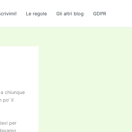
crivimi!
Le regole
Gli altri blog
GDPR
 a chiunque
 po’ il
iavi per
andavamo