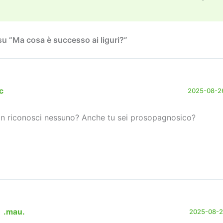
o
m
n
n
di
n
k
u “Ma cosa è successo ai liguri?”
c
2025-08-26
n riconosci nessuno? Anche tu sei prosopagnosico?
.mau.
2025-08-26