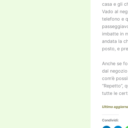
casa e gli c
Vado al nego
telefono e 
passeggiavo 
imbatte in 
andata la c
posto, e pre
Anche se fos
dal negozio 
com’è possi
“Repetto”, 
tutte le cer
Ultimo aggior
Condividi: