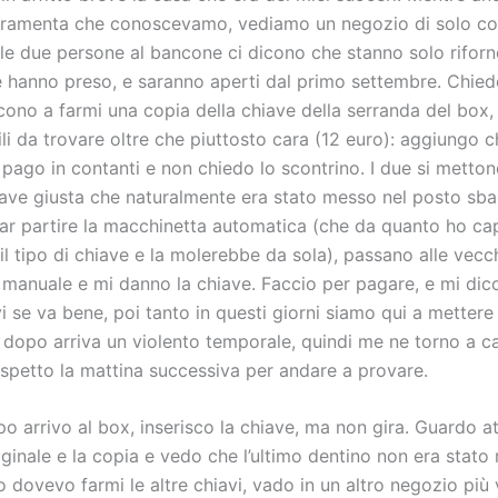
rramenta che conoscevamo, vediamo un negozio di solo cop
 le due persone al bancone ci dicono che stanno solo riforn
 hanno preso, e saranno aperti dal primo settembre. Chied
cono a farmi una copia della chiave della serranda del box,
cili da trovare oltre che piuttosto cara (12 euro): aggiungo 
pago in contanti e non chiedo lo scontrino. I due si mettono
hiave giusta che naturalmente era stato messo nel posto sba
far partire la macchinetta automatica (che da quanto ho ca
il tipo di chiave e la molerebbe da sola), passano alle vecc
 manuale e mi danno la chiave. Faccio per pagare, e mi dic
i se va bene, poi tanto in questi giorni siamo qui a mettere
o dopo arriva un violento temporale, quindi me ne torno a c
spetto la mattina successiva per andare a provare.
po arrivo al box, inserisco la chiave, ma non gira. Guardo 
iginale e la copia e vedo che l’ultimo dentino non era stato
 dovevo farmi le altre chiavi, vado in un altro negozio più 