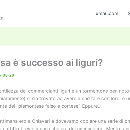
xmau.com
S
ta
sa è successo ai liguri?
5-08-26
entilezza dei commercianti liguri è un tormentone ben noto
chiaramente) si sia trovato ad avere a che fare con loro: è un
nte del “piemontese falso e cortese”. Eppure…
ettimana ero a Chiavari e dovevamo copiare una serie di ch
 in affitto breve la casa che era dei miei suoceri. Mentre 