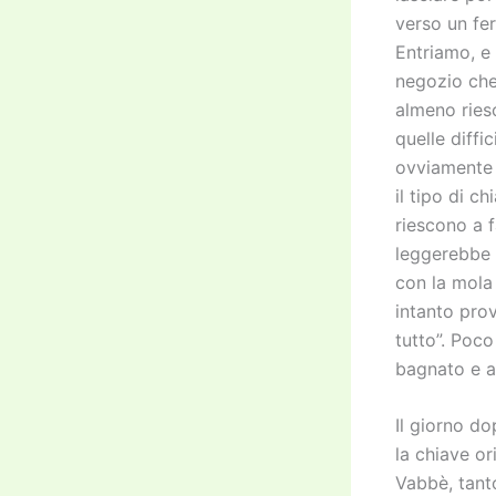
verso un fe
Entriamo, e
negozio che
almeno ries
quelle diffi
ovviamente 
il tipo di c
riescono a 
leggerebbe 
con la mola
intanto prov
tutto”. Poc
bagnato e a
Il giorno do
la chiave or
Vabbè, tanto