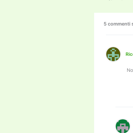
o
o
k
5 commenti s
Ric
No