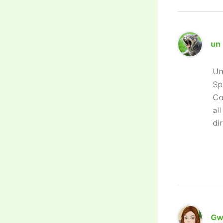
un 
Un
Sp
Co
al
di
Gw