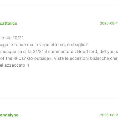
cattolico
2025-08-19
 triste 10/21.
iega le tonde ma le virgolette no, o sbaglio?
munque se si fa 21/21 il commento è «Good lord, did you s
l of the RFCs? Go outside». Viste le eccezioni bislacche ch
rei azzeccato :)
endalyne
2025-08-21