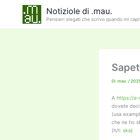
Vai
Notiziole di .mau.
al
Pensieri slegati che scrivo quando mi capi
contenuto
Sapet
Di
.mau.
/
202
A
https://e-
dovete decid
(usa exampl
che ne ho s
(h/t:
ska
)