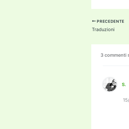
a
c
i
e
PRECEDENTE
b
Traduzioni
o
o
k
3 commenti s
S.
15