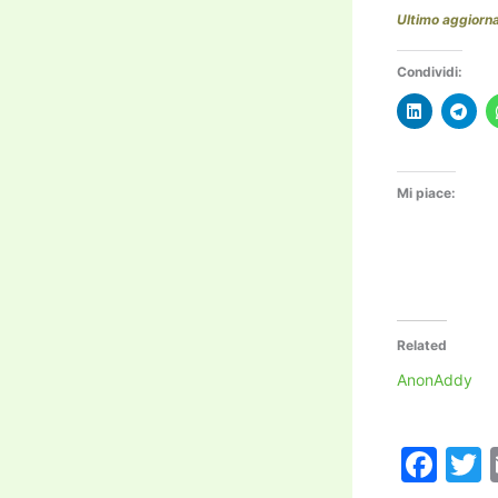
Ultimo aggior
Condividi:
Mi piace:
Related
AnonAddy
F