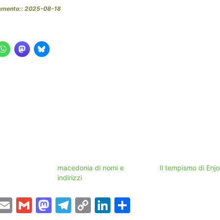
namento:: 2025-08-18
macedonia di nomi e
Il tempismo di Enj
indirizzi
T
E
G
M
T
C
Li
C