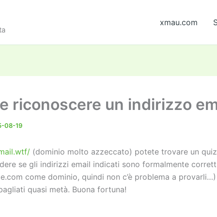
xmau.com
S
ta
e riconoscere un indirizzo em
5-08-19
mail.wtf/
(dominio molto azzeccato) potete trovare un quiz
ere se gli indirizzi email indicati sono formalmente corret
e.com come dominio, quindi non c’è problema a provarli…) 
bagliati quasi metà. Buona fortuna!