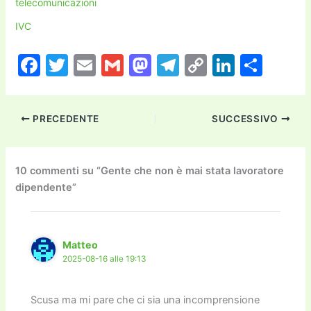
telecomunicazioni
IVC
F
T
E
G
M
T
C
Li
C
a
w
m
m
a
el
o
n
o
c
itt
ai
ai
st
e
p
k
n
PRECEDENTE
SUCCESSIVO
e
er
l
l
o
gr
y
e
di
b
d
a
Li
dI
vi
o
o
m
n
n
di
10 commenti su “Gente che non è mai stata lavoratore
dipendente”
o
n
k
k
Matteo
2025-08-16 alle 19:13
Scusa ma mi pare che ci sia una incomprensione