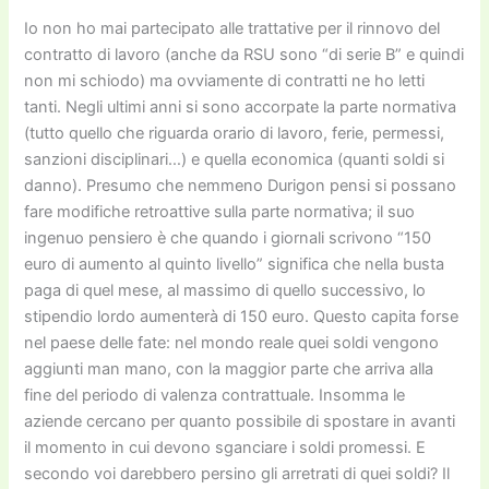
Io non ho mai partecipato alle trattative per il rinnovo del
contratto di lavoro (anche da RSU sono “di serie B” e quindi
non mi schiodo) ma ovviamente di contratti ne ho letti
tanti. Negli ultimi anni si sono accorpate la parte normativa
(tutto quello che riguarda orario di lavoro, ferie, permessi,
sanzioni disciplinari…) e quella economica (quanti soldi si
danno). Presumo che nemmeno Durigon pensi si possano
fare modifiche retroattive sulla parte normativa; il suo
ingenuo pensiero è che quando i giornali scrivono “150
euro di aumento al quinto livello” significa che nella busta
paga di quel mese, al massimo di quello successivo, lo
stipendio lordo aumenterà di 150 euro. Questo capita forse
nel paese delle fate: nel mondo reale quei soldi vengono
aggiunti man mano, con la maggior parte che arriva alla
fine del periodo di valenza contrattuale. Insomma le
aziende cercano per quanto possibile di spostare in avanti
il momento in cui devono sganciare i soldi promessi. E
secondo voi darebbero persino gli arretrati di quei soldi? Il