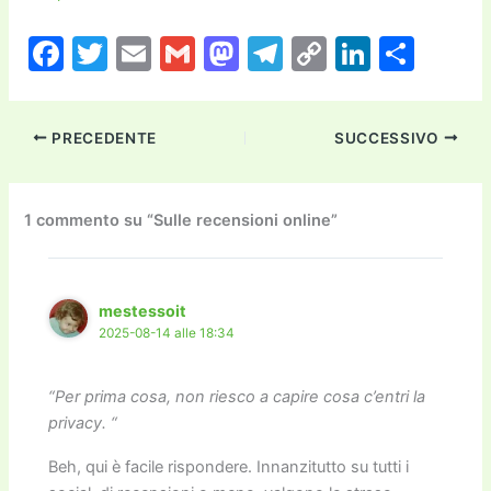
F
T
E
G
M
T
C
Li
C
a
w
m
m
a
el
o
n
o
c
itt
ai
ai
st
e
p
k
n
PRECEDENTE
SUCCESSIVO
e
er
l
l
o
gr
y
e
di
b
d
a
Li
dI
vi
o
o
m
n
n
di
1 commento su “Sulle recensioni online”
o
n
k
k
mestessoit
2025-08-14 alle 18:34
“Per prima cosa, non riesco a capire cosa c’entri la
privacy. “
Beh, qui è facile rispondere. Innanzitutto su tutti i