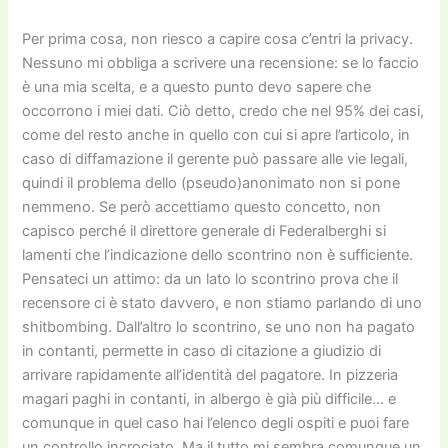
Per prima cosa, non riesco a capire cosa c’entri la privacy.
Nessuno mi obbliga a scrivere una recensione: se lo faccio
è una mia scelta, e a questo punto devo sapere che
occorrono i miei dati. Ciò detto, credo che nel 95% dei casi,
come del resto anche in quello con cui si apre l’articolo, in
caso di diffamazione il gerente può passare alle vie legali,
quindi il problema dello (pseudo)anonimato non si pone
nemmeno. Se però accettiamo questo concetto, non
capisco perché il direttore generale di Federalberghi si
lamenti che l’indicazione dello scontrino non è sufficiente.
Pensateci un attimo: da un lato lo scontrino prova che il
recensore ci è stato davvero, e non stiamo parlando di uno
shitbombing. Dall’altro lo scontrino, se uno non ha pagato
in contanti, permette in caso di citazione a giudizio di
arrivare rapidamente all’identità del pagatore. In pizzeria
magari paghi in contanti, in albergo è già più difficile… e
comunque in quel caso hai l’elenco degli ospiti e puoi fare
un controllo incrociato. Ma il tutto mi sembra comunque un