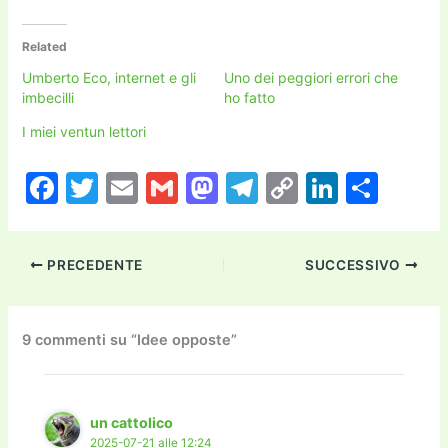
Related
Umberto Eco, internet e gli
Uno dei peggiori errori che
imbecilli
ho fatto
I miei ventun lettori
F
T
E
G
M
T
C
Li
C
a
w
m
m
a
el
o
n
o
c
itt
ai
ai
st
e
p
k
n
PRECEDENTE
SUCCESSIVO
e
er
l
l
o
gr
y
e
di
b
d
a
Li
dI
vi
o
o
m
n
n
di
9 commenti su “Idee opposte”
o
n
k
k
un cattolico
2025-07-21 alle 12:24