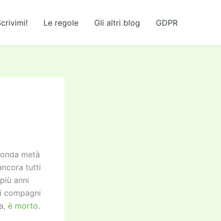
crivimi!
Le regole
Gli altri blog
GDPR
seconda metà
ancora tutti
più anni
ei compagni
ia,
è morto
.