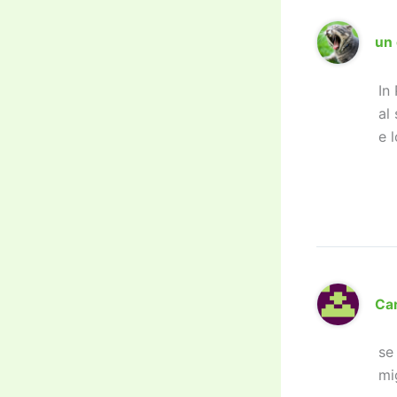
un 
In
al
e 
Car
se
mi