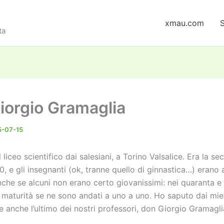
xmau.com
S
ta
iorgio Gramaglia
5-07-15
il liceo scientifico dai salesiani, a Torino Valsalice. Era la 
70, e gli insegnanti (ok, tranne quello di ginnastica…) erano 
che se alcuni non erano certo giovanissimi: nei quaranta e 
a maturità se ne sono andati a uno a uno. Ho saputo dai mi
e anche l’ultimo dei nostri professori, don Giorgio Gramagl