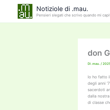
Vai
Notiziole di .mau.
al
Pensieri slegati che scrivo quando mi capi
contenuto
don G
Di
.mau.
/
202
Io ho fatto 
degli anni ’
sacerdoti an
dalla nostr
di classe ch