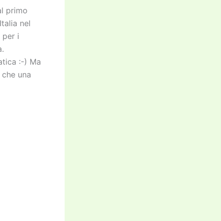
al primo
talia nel
per i
a.
atica :-) Ma
e che una