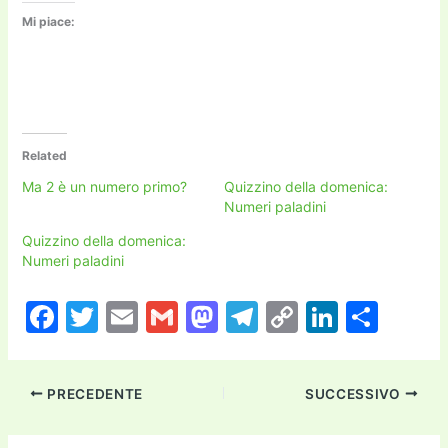
Mi piace:
Related
Ma 2 è un numero primo?
Quizzino della domenica:
Numeri paladini
Quizzino della domenica:
Numeri paladini
F
T
E
G
M
T
C
Li
C
a
w
m
m
a
el
o
n
o
c
itt
ai
ai
st
e
p
k
n
PRECEDENTE
SUCCESSIVO
e
er
l
l
o
gr
y
e
di
b
d
a
Li
dI
vi