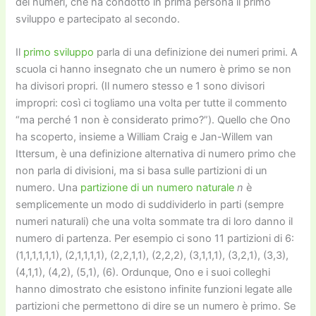
dei numeri, che ha condotto in prima persona il primo
sviluppo e partecipato al secondo.
Il
primo sviluppo
parla di una definizione dei numeri primi. A
scuola ci hanno insegnato che un numero è primo se non
ha divisori propri. (Il numero stesso e 1 sono divisori
impropri: così ci togliamo una volta per tutte il commento
“ma perché 1 non è considerato primo?”). Quello che Ono
ha scoperto, insieme a William Craig e Jan-Willem van
Ittersum, è una definizione alternativa di numero primo che
non parla di divisioni, ma si basa sulle partizioni di un
numero. Una
partizione di un numero naturale
n
è
semplicemente un modo di suddividerlo in parti (sempre
numeri naturali) che una volta sommate tra di loro danno il
numero di partenza. Per esempio ci sono 11 partizioni di 6:
(1,1,1,1,1,1), (2,1,1,1,1), (2,2,1,1), (2,2,2), (3,1,1,1), (3,2,1), (3,3),
(4,1,1), (4,2), (5,1), (6). Ordunque, Ono e i suoi colleghi
hanno dimostrato che esistono infinite funzioni legate alle
partizioni che permettono di dire se un numero è primo. Se