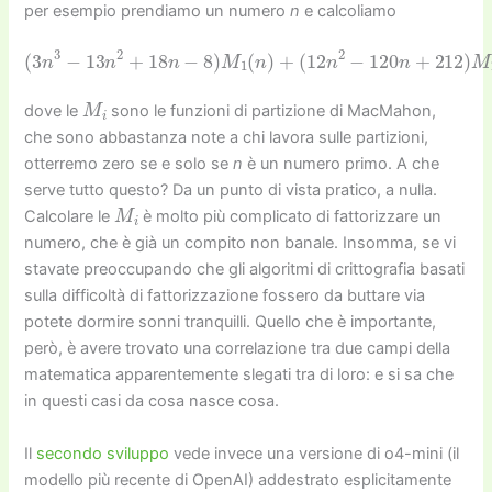
per esempio prendiamo un numero
n
e calcoliamo
(
12
n
(
2
3
−
n
120
3
−
13
n
+
n
212
2
+
18
)
M
n
2
−
(
8
n
)
)
M
−
960
1
(
n
)
M
+
3
(
n
)
M
i
dove le
sono le funzioni di partizione di MacMahon,
che sono abbastanza note a chi lavora sulle partizioni,
otterremo zero se e solo se
n
è un numero primo. A che
serve tutto questo? Da un punto di vista pratico, a nulla.
M
i
Calcolare le
è molto più complicato di fattorizzare un
numero, che è già un compito non banale. Insomma, se vi
stavate preoccupando che gli algoritmi di crittografia basati
sulla difficoltà di fattorizzazione fossero da buttare via
potete dormire sonni tranquilli. Quello che è importante,
però, è avere trovato una correlazione tra due campi della
matematica apparentemente slegati tra di loro: e si sa che
in questi casi da cosa nasce cosa.
Il
secondo sviluppo
vede invece una versione di o4-mini (il
modello più recente di OpenAI) addestrato esplicitamente