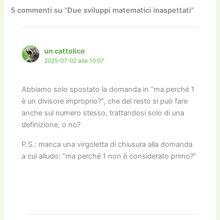
o
o
m
n
n
di
5 commenti su “Due sviluppi matematici inaspettati”
o
n
k
k
un cattolico
2025-07-02 alle 10:07
Abbiamo solo spostato la domanda in “ma perché 1
è un divisore improprio?”, che del resto si può fare
anche sul numero stesso, trattandosi solo di una
definizione, o no?
P.S.: manca una virgoletta di chiusura alla domanda
a cui alludo: “ma perché 1 non è considerato primo?”