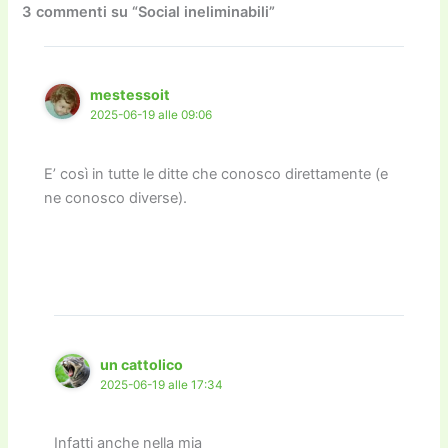
o
o
m
n
n
di
3 commenti su “Social ineliminabili”
o
n
k
k
mestessoit
2025-06-19 alle 09:06
E’ così in tutte le ditte che conosco direttamente (e
ne conosco diverse).
un cattolico
2025-06-19 alle 17:34
Infatti anche nella mia