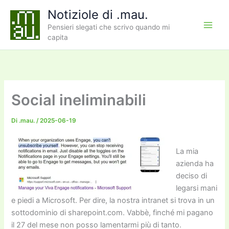
Vai
Notiziole di .mau.
al
Pensieri slegati che scrivo quando mi
contenuto
capita
Social ineliminabili
Di
.mau.
/
2025-06-19
La mia
azienda ha
deciso di
legarsi mani
e piedi a Microsoft. Per dire, la nostra intranet si trova in un
sottodominio di sharepoint.com. Vabbè, finché mi pagano
il 27 del mese non posso lamentarmi più di tanto.