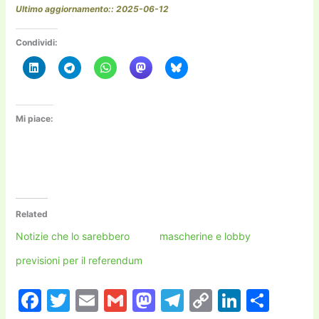
Ultimo aggiornamento:: 2025-06-12
Condividi:
Mi piace:
Related
Notizie che lo sarebbero
mascherine e lobby
previsioni per il referendum
F
T
E
G
M
T
C
Li
C