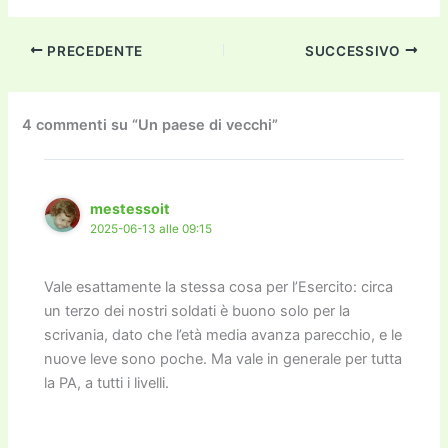
a
w
m
m
a
el
o
n
o
c
itt
ai
ai
st
e
p
k
n
PRECEDENTE
SUCCESSIVO
e
er
l
l
o
gr
y
e
di
b
d
a
Li
dI
vi
o
o
m
n
n
di
4 commenti su “Un paese di vecchi”
o
n
k
k
mestessoit
2025-06-13 alle 09:15
Vale esattamente la stessa cosa per l’Esercito: circa
un terzo dei nostri soldati è buono solo per la
scrivania, dato che l’età media avanza parecchio, e le
nuove leve sono poche. Ma vale in generale per tutta
la PA, a tutti i livelli.