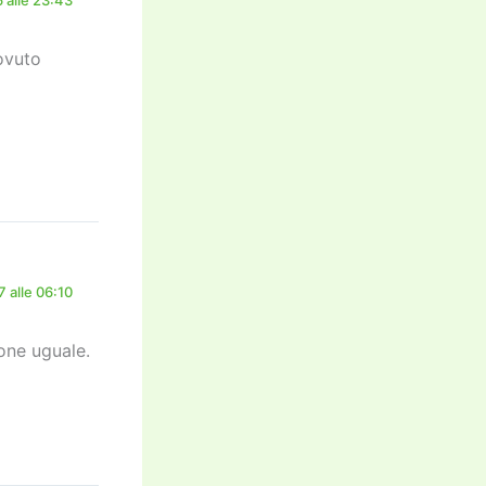
ovuto
 alle 06:10
one uguale.