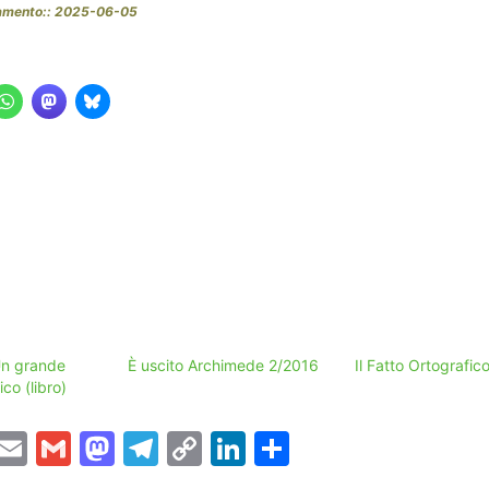
namento:: 2025-06-05
Un grande
È uscito Archimede 2/2016
Il Fatto Ortografic
ico (libro)
T
E
G
M
T
C
Li
C
w
m
m
a
el
o
n
o