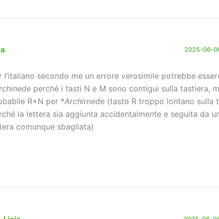
ia
2025-06-06
r l’italiano secondo me un errore verosimile potrebbe esser
rchinede
perché i tasti N e M sono contigui sulla tastiera,
obabile R+N per *
Archirnede
(tasto R troppo lontano sulla t
rché la lettera sia aggiunta accidentalmente e seguita da un
ttera comunque sbagliata)
2025-06-06