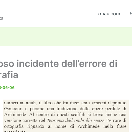
xmau.com
S
ta
ioso incidente dell’errore di
rafia
5-06-06