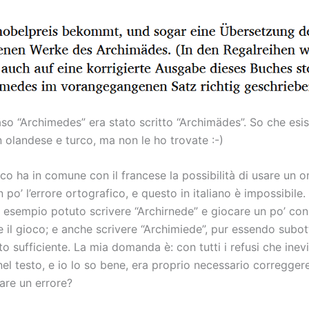
aso “Archimedes” era stato scritto “Archimädes”. So che es
n olandese e turco, ma non le ho trovate :-)
sco ha in comune con il francese la possibilità di usare un
po’ l’errore ortografico, e questo in italiano è impossibile.
 esempio potuto scrivere “Archirnede” e giocare un po’ con 
e il gioco; e anche scrivere “Archimiede”, pur essendo subot
o sufficiente. La mia domanda è: con tutti i refusi che inev
el testo, e io lo so bene, era proprio necessario corregger
are un errore?