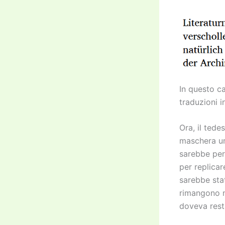
In questo c
traduzioni i
Ora, il tede
maschera un 
sarebbe per
per replicar
sarebbe stat
rimangono n
doveva rest