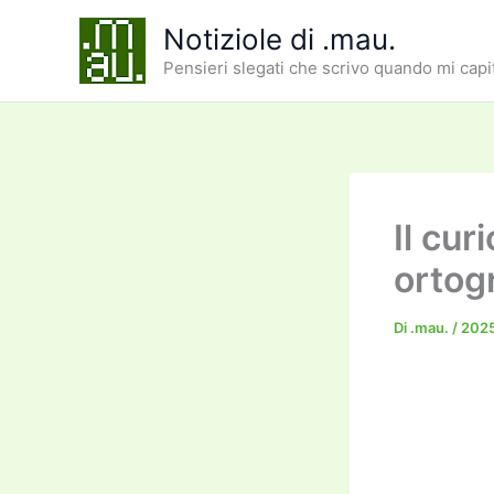
Vai
Notiziole di .mau.
al
Pensieri slegati che scrivo quando mi capi
contenuto
Il cur
ortog
Di
.mau.
/
202