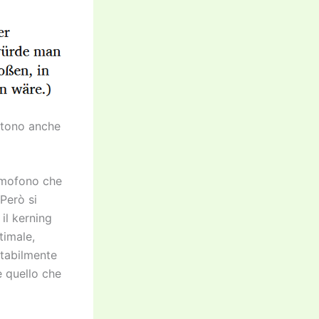
istono anche
 omofono che
 Però si
il kerning
timale,
itabilmente
e quello che