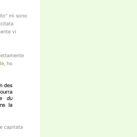
llo” mi sono
citata
ente vi
rrettamente
le
, ho
e capitata