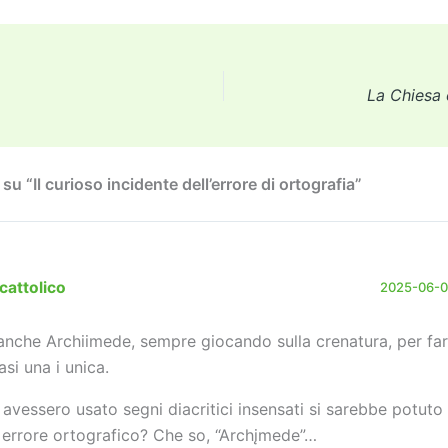
tt
ai
ai
st
e
p
k
n
er
l
l
o
gr
y
e
di
d
a
Li
dI
vi
La Chiesa 
o
m
n
n
di
n
k
u “Il curioso incidente dell’errore di ortografia”
cattolico
2025-06-06
anche Archiimede, sempre giocando sulla crenatura, per fa
asi una i unica.
 avessero usato segni diacritici insensati si sarebbe potuto
 errore ortografico? Che so, “Archįmede”…