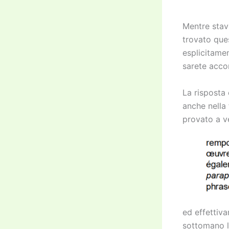
Mentre stavo
trovato ques
esplicitame
sarete accor
La risposta 
anche nella
provato a ve
ed effettiva
sottomano l