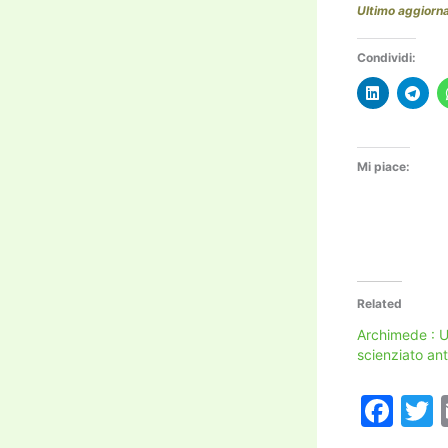
Ultimo aggior
Condividi:
Mi piace:
Related
Archimede : 
scienziato ant
F
a