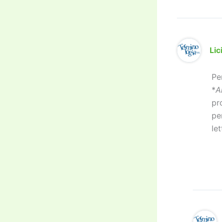
Lic
Pe
*
A
pr
pe
le