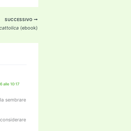
SUCCESSIVO
cattolica
(ebook)
 alle 10:17
rla sembrare
 considerare