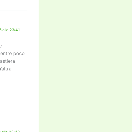
 alle 23:41
e
 mentre poco
astiera
’altra
 alle 23:43