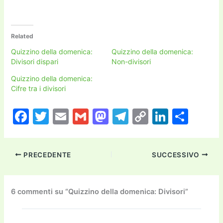
Related
Quizzino della domenica:
Quizzino della domenica:
Divisori dispari
Non-divisori
Quizzino della domenica:
Cifre tra i divisori
F
T
E
G
M
T
C
Li
C
a
w
m
m
a
el
o
n
o
c
itt
ai
ai
st
e
p
k
n
PRECEDENTE
SUCCESSIVO
e
er
l
l
o
gr
y
e
di
b
d
a
Li
dI
vi
o
o
m
n
n
di
6 commenti su “Quizzino della domenica: Divisori”
o
n
k