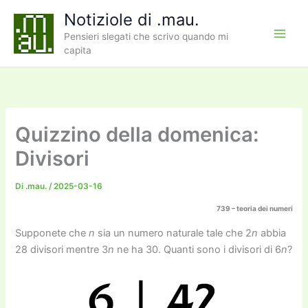
Vai
Notiziole di .mau.
al
Pensieri slegati che scrivo quando mi
contenuto
capita
Quizzino della domenica:
Divisori
Di
.mau.
/
2025-03-16
739 – teoria dei numeri
Supponete che
n
sia un numero naturale tale che 2
n
abbia
28 divisori mentre 3
n
ne ha 30. Quanti sono i divisori di 6
n
?