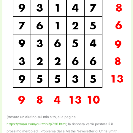
(trovate un aiutino sul mio sito, alla pagina
https://xmau.com/quizzini/p738.html
; la risposta verrà postata lì il
prossimo mercoledì. Problema dalla Maths Newsletter di Chris Smith.)