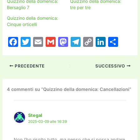
Quizzino della domenica:
Quizzino della domenica:
Bersaglio 7
tre per tre
Quizzino della domenica:
Cinque orticelli
F
T
E
G
M
T
C
Li
C
a
w
m
m
a
el
o
n
o
c
itt
ai
ai
st
e
p
k
n
PRECEDENTE
SUCCESSIVO
e
er
l
l
o
gr
y
e
di
b
d
a
Li
dI
vi
o
o
m
n
n
di
4 commenti su “Quizzino della domenica: Cancellazioni”
o
n
k
k
Stegal
2025-03-09 alle 16:39
Non l’ho risolto tutto, ma penso che si possa andare