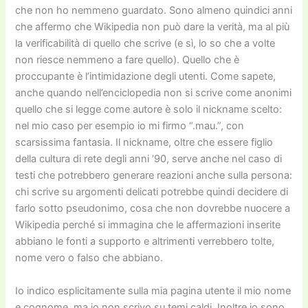
che non ho nemmeno guardato. Sono almeno quindici anni
che affermo che Wikipedia non può dare la verità, ma al più
la verificabilità di quello che scrive (e sì, lo so che a volte
non riesce nemmeno a fare quello). Quello che è
proccupante è l’intimidazione degli utenti. Come sapete,
anche quando nell’enciclopedia non si scrive come anonimi
quello che si legge come autore è solo il nickname scelto:
nel mio caso per esempio io mi firmo “.mau.”, con
scarsissima fantasia. Il nickname, oltre che essere figlio
della cultura di rete degli anni ’90, serve anche nel caso di
testi che potrebbero generare reazioni anche sulla persona:
chi scrive su argomenti delicati potrebbe quindi decidere di
farlo sotto pseudonimo, cosa che non dovrebbe nuocere a
Wikipedia perché si immagina che le affermazioni inserite
abbiano le fonti a supporto e altrimenti verrebbero tolte,
nome vero o falso che abbiano.
Io indico esplicitamente sulla mia pagina utente il mio nome
e cognome, ma io non scrivo su temi caldi. Inoltre io sono