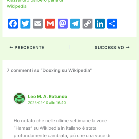
Wikipedia
F
T
E
G
M
T
C
Li
C
a
w
m
m
a
el
o
n
o
c
itt
ai
ai
st
e
p
k
n
PRECEDENTE
SUCCESSIVO
e
er
l
l
o
gr
y
e
di
b
d
a
Li
dI
vi
o
o
m
n
n
di
7 commenti su “Doxxing su Wikipedia”
o
n
k
k
Leo M. A. Rotundo
2025-02-10 alle 16:40
Ho notato che nelle ultime settimane la voce
“Hamas” su Wikipedia in italiano è stata
profondamente cambiata, più che una voce di