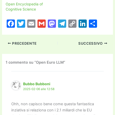
Open Encyclopedia of
Cognitive Science
F
T
E
G
M
T
C
Li
C
a
w
m
m
a
el
o
n
o
c
itt
ai
ai
st
e
p
k
n
PRECEDENTE
SUCCESSIVO
e
er
l
l
o
gr
y
e
di
b
d
a
Li
dI
vi
o
o
m
n
n
di
1 commento su “Open Euro LLM”
o
n
k
k
Bubbo Bubboni
2025-02-06 alle 12:58
Ohh, non capisco bene come questa fantastica
inziativa si relaziona con i 2.1 miliardi che la EU