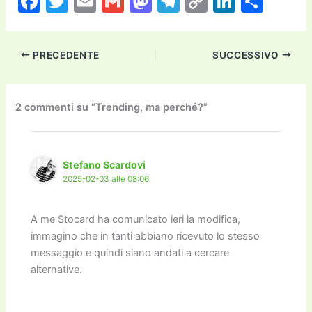
F
T
E
G
M
T
C
Li
C
a
w
m
m
a
el
o
n
o
c
itt
ai
ai
st
e
p
k
n
PRECEDENTE
SUCCESSIVO
e
er
l
l
o
gr
y
e
di
b
d
a
Li
dI
vi
o
o
m
n
n
di
2 commenti su “Trending, ma perché?”
o
n
k
k
Stefano Scardovi
2025-02-03 alle 08:06
A me Stocard ha comunicato ieri la modifica,
immagino che in tanti abbiano ricevuto lo stesso
messaggio e quindi siano andati a cercare
alternative.