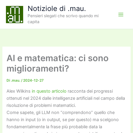
Vai
Notiziole di .mau.
al
Pensieri slegati che scrivo quando mi
contenuto
capita
AI e matematica: ci sono
miglioramenti?
Di
.mau.
/
2024-12-27
Alex Wilkins
in questo articolo
racconta dei progressi
ottenuti nel 2024 dalle intelligenze artificiali nel campo della
risoluzione di problemi matematici.
Come sapete, gli LLM non “comprendono” quello che
hanno in input (o in output, se per questo) ma scelgono
fondamentalmente la frase più probabile data la