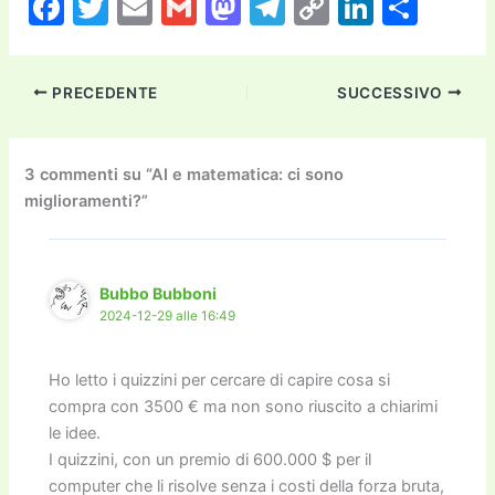
F
T
E
G
M
T
C
Li
C
a
w
m
m
a
el
o
n
o
c
itt
ai
ai
st
e
p
k
n
PRECEDENTE
SUCCESSIVO
e
er
l
l
o
gr
y
e
di
b
d
a
Li
dI
vi
o
o
m
n
n
di
3 commenti su “AI e matematica: ci sono
miglioramenti?”
o
n
k
k
Bubbo Bubboni
2024-12-29 alle 16:49
Ho letto i quizzini per cercare di capire cosa si
compra con 3500 € ma non sono riuscito a chiarimi
le idee.
I quizzini, con un premio di 600.000 $ per il
computer che li risolve senza i costi della forza bruta,