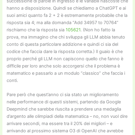
successione di parole in ingresso e le variabili nascoste che
hanno a disposizione. Quindi se chiediamo a ChatGPT e ai
suoi amici quanto fa 2 + 2 è estremamente probabile che la
risposta sia 4; ma alla domanda “Add 34957 to 70764”
rischiamo che la risposta sia
105621
. (Non ho fatto la
prova, ma immagino che chi sviluppa gli LLM abbia tenuto
conto di questa particolare addizione e quindi ci sia del
codice che faccia dare la risposta corretta.) Il guaio è che
proprio perché gli LLM non capiscono quello che fanno è
difficile per loro anche solo accorgersi che il problema è
matematico e passarlo a un modulo “classico” che faccia i
conti.
Pare però che quest’anno ci sia stato un miglioramento
nelle performance di questi sistemi, partendo da Google
Deepmind che sarebbe riuscita a prendere una medaglia
d’argento alle olimpiadi della matematica – no, non vuol dire
arrivare secondi, ma essere tra il 20% dei migliori – e
arrivando al prossimo sistema O3 di OpenAI che avrebbe