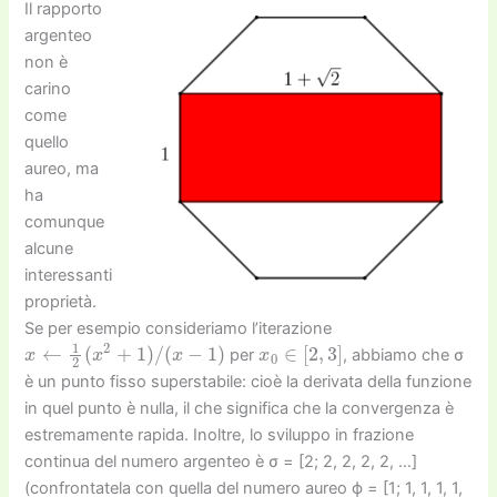
Il rapporto
argenteo
non è
carino
come
quello
aureo, ma
ha
comunque
alcune
interessanti
proprietà.
Se per esempio consideriamo l’iterazione
x
←
1
2
(
x
2
+
1
)
/
(
x
−
1
)
x
0
∈
[
2
,
3
]
per
, abbiamo che σ
è un punto fisso superstabile: cioè la derivata della funzione
in quel punto è nulla, il che significa che la convergenza è
estremamente rapida. Inoltre, lo sviluppo in frazione
continua del numero argenteo è σ = [2; 2, 2, 2, 2, …]
(confrontatela con quella del numero aureo ϕ = [1; 1, 1, 1, 1,