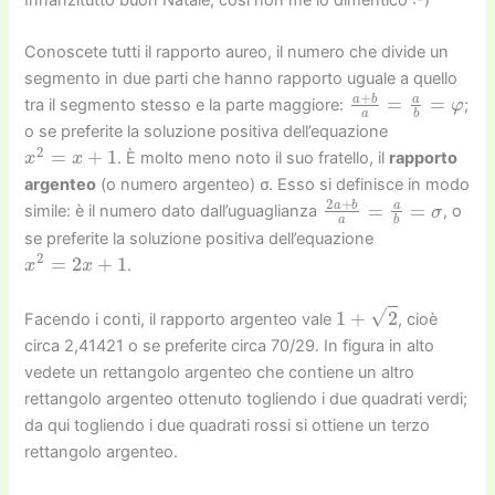
Conoscete tutti il rapporto aureo, il numero che divide un
segmento in due parti che hanno rapporto uguale a quello
a
+
b
a
=
a
b
=
φ
tra il segmento stesso e la parte maggiore:
;
o se preferite la soluzione positiva dell’equazione
x
2
=
x
+
1
. È molto meno noto il suo fratello, il
rapporto
argenteo
(o numero argenteo) σ. Esso si definisce in modo
2
a
+
b
a
=
a
b
=
σ
simile: è il numero dato dall’uguaglianza
, o
se preferite la soluzione positiva dell’equazione
x
2
=
2
x
+
1
.
1
+
2
Facendo i conti, il rapporto argenteo vale
, cioè
circa 2,41421 o se preferite circa 70/29. In figura in alto
vedete un rettangolo argenteo che contiene un altro
rettangolo argenteo ottenuto togliendo i due quadrati verdi;
da qui togliendo i due quadrati rossi si ottiene un terzo
rettangolo argenteo.