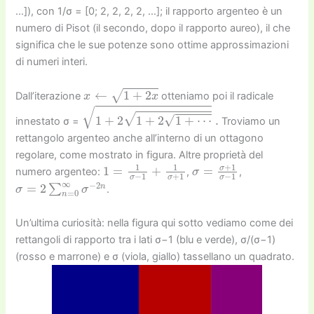
…]), con 1/σ = [0; 2, 2, 2, 2, …]; il rapporto argenteo è un
numero di Pisot (il secondo, dopo il rapporto aureo), il che
significa che le sue potenze sono ottime approssimazioni
di numeri interi.
x
←
1
+
2
x
/
Dall’iterazione
otteniamo poi il radicale
1
+
2
1
+
2
1
+
⋯
.
innestato σ =
Troviamo un
rettangolo argenteo anche all’interno di un ottagono
regolare, come mostrato in figura. Altre proprietà del
1
=
1
σ
−
1
+
1
σ
+
1
σ
=
σ
+
1
σ
−
1
numero argenteo:
,
,
σ
=
2
∑
n
=
0
∞
σ
−
2
n
.
Un’ultima curiosità: nella figura qui sotto vediamo come dei
rettangoli di rapporto tra i lati σ−1 (blu e verde), σ/(σ−1)
(rosso e marrone) e σ (viola, giallo) tassellano un quadrato.