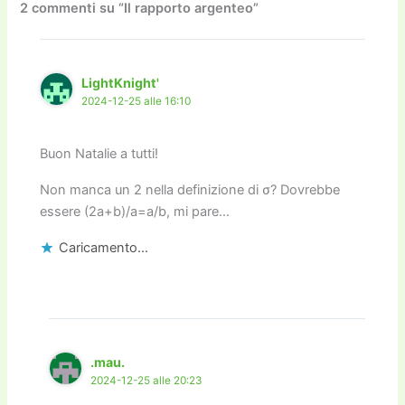
o
o
m
n
n
di
2 commenti su “Il rapporto argenteo”
o
n
k
k
LightKnight'
2024-12-25 alle 16:10
Buon Natalie a tutti!
Non manca un 2 nella definizione di σ? Dovrebbe
essere (2a+b)/a=a/b, mi pare…
Caricamento...
.mau.
2024-12-25 alle 20:23