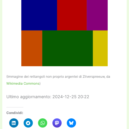
(Immagine dei rettangoli non proprio argentei di Zilverspreeuw, da
Wikimedia Commons
)
Ultimo aggiornamento: 2024-12-25 20:22
Condividi: